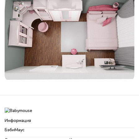
Информация
БэбиМаус