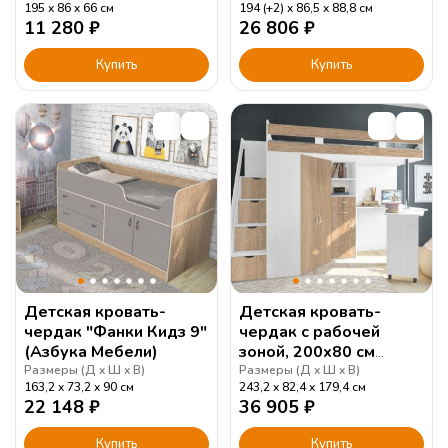
195
86
66
см
194 (+2)
86,5
88,8
см
11 280
₽
26 806
₽
Купить
Купить
Детская кровать-
Детская кровать-
чердак "Фанки Кидз 9"
чердак с рабочей
(Азбука Мебели)
зоной, 200х80 см
"Фанки Соло 1"
Размеры (
Д
Ш
В
)
Размеры (
Д
Ш
В
)
163,2
73,2
90
см
243,2
82,4
179,4
см
22 148
₽
36 905
₽
Купить
Купить