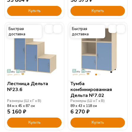
35 804
₽
50 575
₽
Купить
Купить
Быстрая
Быстрая
доставка
доставка
Лестница Дельта
Тумба
№23.6
комбинированная
Дельта №7.02
Размеры (
Ш
Г
В
)
Размеры (
Ш
Г
В
)
84 м
45
87
см
89
43
118
см
5 160
₽
6 270
₽
Купить
Купить