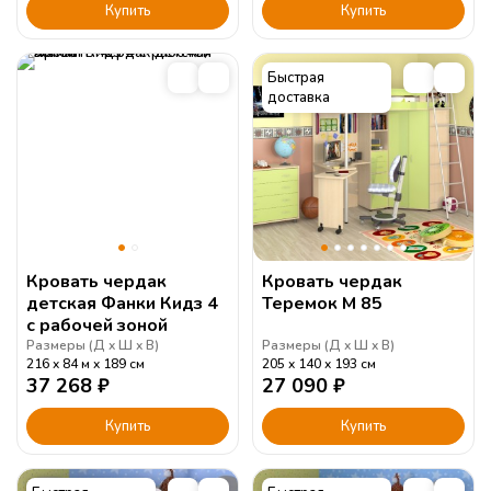
Купить
Купить
Быстрая
доставка
Кровать чердак
Кровать чердак
детская Фанки Кидз 4
Теремок М 85
с рабочей зоной
Размеры (
Д
Ш
В
)
Размеры (
Д
Ш
В
)
216
84 м
189
см
205
140
193
см
37 268
₽
27 090
₽
Купить
Купить