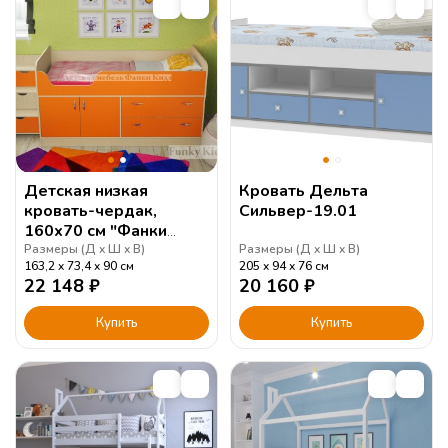
Детская низкая
Кровать Дельта
кровать-чердак,
Сильвер-19.01
160х70 см "Фанки
Кидз 9" + лестница
Размеры (
Д
Ш
В
)
Размеры (
Д
Ш
В
)
163,2
73,4
90
см
205
94
76
см
13/19 СВ (Азбука
22 148
₽
20 160
₽
Мебели)
Купить
Купить