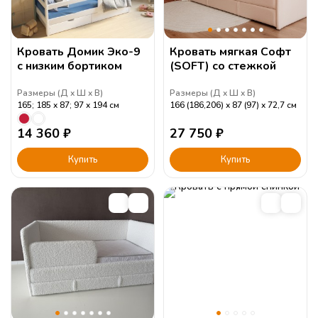
Кровать Домик Эко-9
Кровать мягкая Софт
с низким бортиком
(SOFT) со стежкой
Размеры (
Д
Ш
В
)
Размеры (
Д
Ш
В
)
165; 185
87; 97
194
см
166 (186,206)
87 (97)
72,7
см
14 360
₽
27 750
₽
Купить
Купить