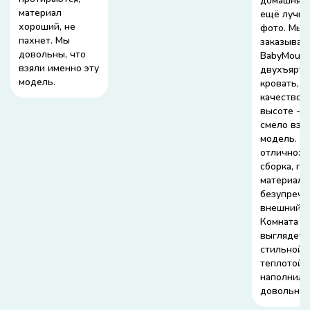
домашняя.
материал
ещё лучше
хороший, не
фото. Мы 
пахнет. Мы
заказывал
довольны, что
BabyMous
взяли именно эту
двухъярус
модель.
кровать, и
качество 
высоте - 
смело взял
модель. И 
отлично: а
сборка, п
материалы
безупречн
внешний в
Комната ср
выглядеть
стильной 
теплотой
наполнила
довольна 