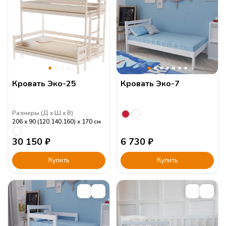
Кровать Эко-25
Кровать Эко-7
Размеры (
Д
Ш
В
)
206
90 (120,140,160)
170
см
30 150
₽
6 730
₽
Купить
Купить