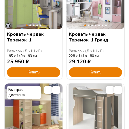
Кровать чердак
Кровать чердак
Теремок-1
Теремок-1 Гранд
Размеры (
Д
Ш
В
)
Размеры (
Д
Ш
В
)
195
140
193
см
228
141
180
см
25 950
₽
29 120
₽
Купить
Купить
Быстрая
доставка