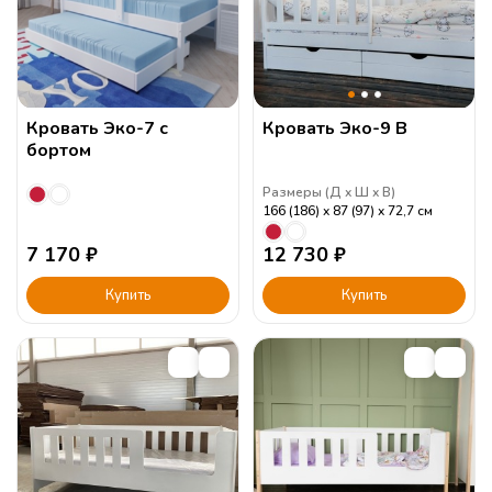
Кровать Эко-7 с
Кровать Эко-9 В
бортом
Размеры (
Д
Ш
В
)
166 (186)
87 (97)
72,7
см
7 170
₽
12 730
₽
Купить
Купить