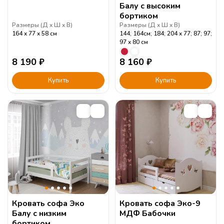
Балу с высоким
бортиком
Размеры (
Д
Ш
В
)
Размеры (
Д
Ш
В
)
164
77
58
см
144; 164см; 184; 204
77; 87; 97;
97
80
см
8 190
₽
8 160
₽
Купить
Купить
Кровать софа Эко
Кровать софа Эко-9
Балу с низким
МДФ Бабочки
бортиком