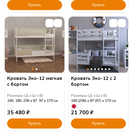
Купить
Купить
Кровать Эко-12 мягкая
Кровать Эко-12 с 2
с бортом
бортом
Размеры (
Д
Ш
В
)
Размеры (
Д
Ш
В
)
166; 186; 206
87; 97
170
см
166 (206)
87 (97)
170
см
35 480
₽
21 700
₽
Купить
Купить