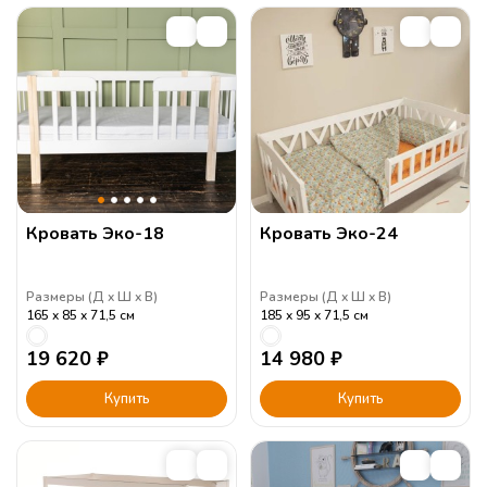
Кровать Эко-18
Кровать Эко-24
Размеры (
Д
Ш
В
)
Размеры (
Д
Ш
В
)
165
85
71,5
см
185
95
71,5
см
19 620
₽
14 980
₽
Купить
Купить