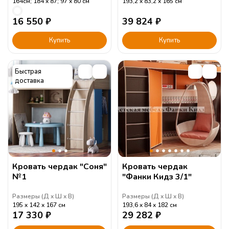
164см; 184
87; 97
80
см
193,2
83,2
165
см
16 550
₽
39 824
₽
Купить
Купить
Быстрая
доставка
Кровать чердак "Соня"
Кровать чердак
№1
"Фанки Кидз 3/1"
Размеры (
Д
Ш
В
)
Размеры (
Д
Ш
В
)
195
142
167
см
193,6
84
182
см
17 330
₽
29 282
₽