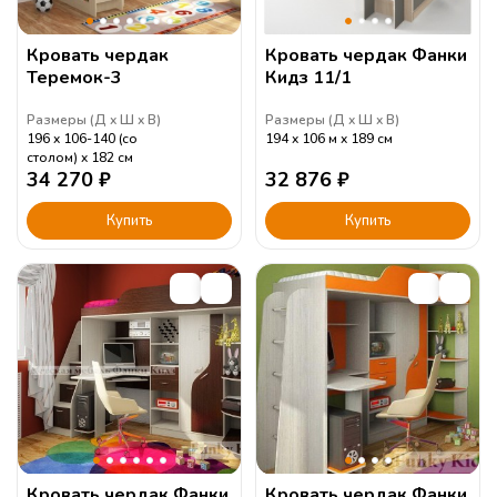
Кровать чердак
Кровать чердак Фанки
Теремок-3
Кидз 11/1
Размеры (
Д
Ш
В
)
Размеры (
Д
Ш
В
)
196
106-140 (со
194
106 м
189
см
столом)
182
см
34 270
₽
32 876
₽
Купить
Купить
Кровать чердак Фанки
Кровать чердак Фанки