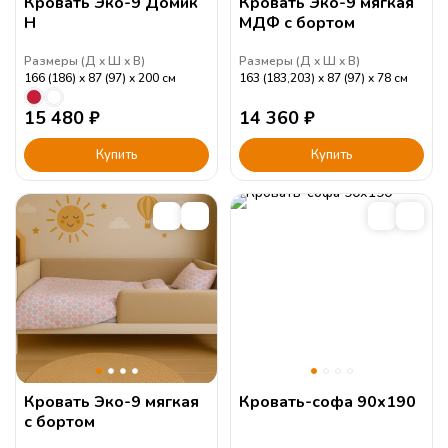
Кровать Эко-9 Домик
Кровать Эко-9 мягкая
Н
МДФ с бортом
Размеры (
Д
Ш
В
)
Размеры (
Д
Ш
В
)
166 (186)
87 (97)
200
см
163 (183,203)
87 (97)
78
см
15 480
₽
14 360
₽
Купить
Купить
Кровать Эко-9 мягкая
Кровать-софа 90х190
с бортом