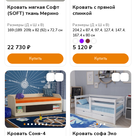
Кровать мягкая Софт
Кровать с прямой
(SOFT) ткань Мерино
спинкой
Размеры (
Д
Ш
В
)
Размеры (
Д
Ш
В
)
169 (189. 209)
82 (92)
72,7
см
204,2
87,4; 97,4; 127,4; 147,4;
167,4
80
см
22 730
₽
5 120
₽
Купить
Купить
Кровать Соня-4
Кровать софа Эко