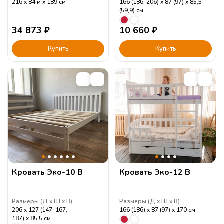
216
84 м
189
см
166 (186, 206)
87 (97)
85,5
(59,9)
см
34 873
₽
10 660
₽
Купить
Купить
Кровать Эко-10 В
Кровать Эко-12 В
Размеры (
Д
Ш
В
)
Размеры (
Д
Ш
В
)
206
127 (147, 167,
166 (186)
87 (97)
170
см
187)
85,5
см