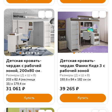
Детская кровать-
Детская кровать-
чердак с рабочей
чердак Фанки Кидз 3 с
зоной, 200х80 см
рабочей зоной
"Фанки Соло 2"
Размеры (
Д
Ш
В
)
Размеры (
Д
Ш
В
)
203
82,4 (лестница
193,6
84
182 cм
см
(Азбука Мебели)
15)
179,4
см
31 061
₽
39 265
₽
Купить
Купить