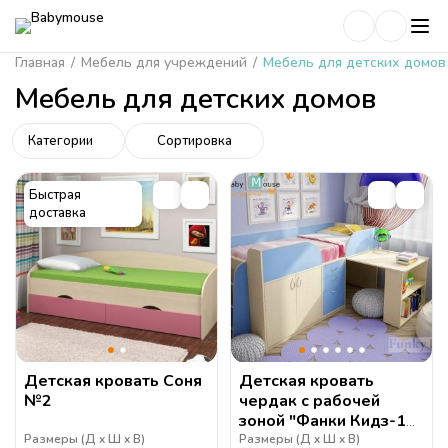
Главная
/
Мебель для учреждений
/
Мебель для детских домов
Мебель для детских домов
Категории
Сортировка
Быстрая
доставка
Детская кровать Соня
Детская кровать
№2
чердак с рабочей
зоной "Фанки Кидз-10"
(Азбука Мебели)
Размеры (
Д
Ш
В
)
Размеры (
Д
Ш
В
)