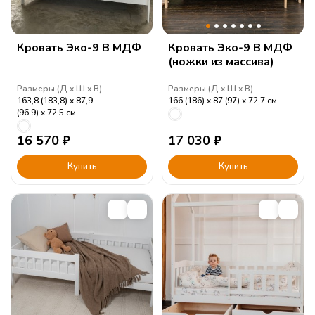
Кровать Эко-9 В МДФ
Кровать Эко-9 В МДФ
(ножки из массива)
Размеры (
Д
Ш
В
)
Размеры (
Д
Ш
В
)
163,8 (183,8)
87,9
166 (186)
87 (97)
72,7
см
(96,9)
72,5
см
16 570
₽
17 030
₽
Купить
Купить