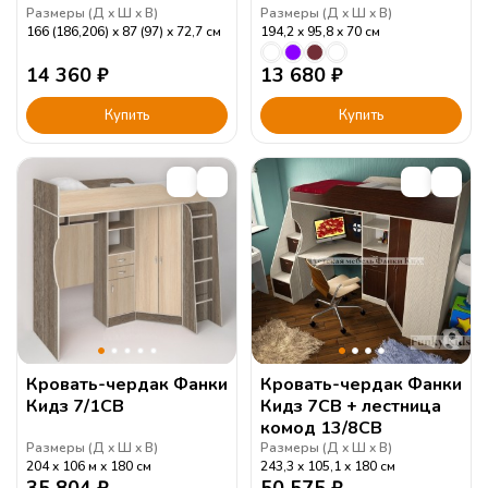
Размеры (
Д
Ш
В
)
Размеры (
Д
Ш
В
)
166 (186,206)
87 (97)
72,7
см
194,2
95,8
70
см
14 360
₽
13 680
₽
Купить
Купить
Кровать-чердак Фанки
Кровать-чердак Фанки
Кидз 7/1СВ
Кидз 7СВ + лестница
комод 13/8СВ
Размеры (
Д
Ш
В
)
Размеры (
Д
Ш
В
)
204
106 м
180
см
243,3
105,1
180
см