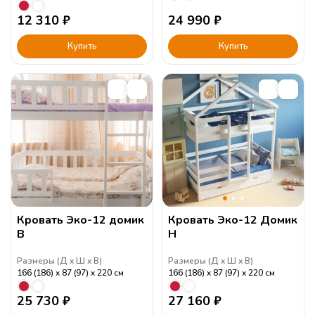
12 310
₽
24 990
₽
Купить
Купить
Кровать Эко-12 домик
Кровать Эко-12 Домик
В
Н
Размеры (
Д
Ш
В
)
Размеры (
Д
Ш
В
)
166 (186)
87 (97)
220
см
166 (186)
87 (97)
220
см
25 730
₽
27 160
₽