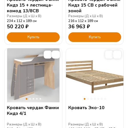
Кидз 15 + лестница-
Кидз 15 СВ с рабочей
комод 13/8СВ
зоной
Размеры (
Д
Ш
В
)
Размеры (
Д
Ш
В
)
234
112
189
см
216
112
189
см
50 220
₽
36 963
₽
Купить
Купить
Кровать чердак Фанки
Кровать Эко-10
Кидз 4/1
Размеры (
Д
Ш
В
)
Размеры (
Д
Ш
В
)