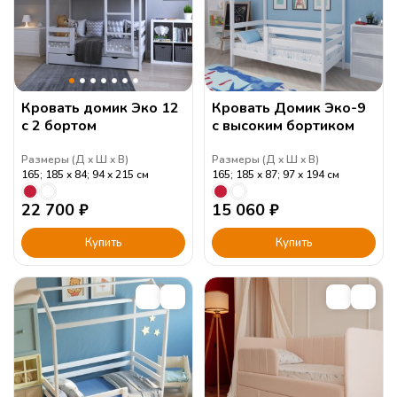
Кровать домик Эко 12
Кровать Домик Эко-9
с 2 бортом
с высоким бортиком
Размеры (
Д
Ш
В
)
Размеры (
Д
Ш
В
)
165; 185
84; 94
215
см
165; 185
87; 97
194
см
22 700
₽
15 060
₽
Купить
Купить