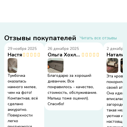
Отзывы покупателей
Читать все отзывы
29 ноября 2025
26 декабря 2025
2 декабря
Настя
Ольга Хохлова
Натали
Тумбочка
Благодарю за хороший
Эта крова
оказалась
диванчик. Все
покорила 
намного милее,
понравилось - качество,
своей атм
чем на фото!
стоимость, обслуживание.
Она идеал
Компактная, всё
Малыш тоже оценил).
вписалась
сделано
Спасибо!
загородны
аккуратно.
такая нежн
Поверхности
уютная и п
легко
настоящем
протираются,