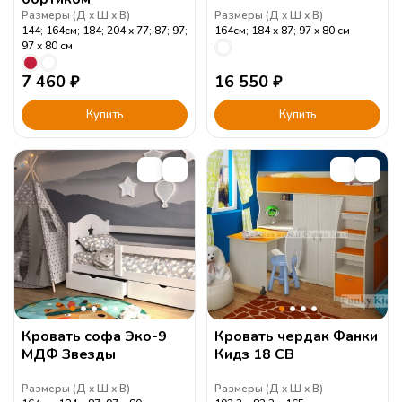
Размеры (
Д
Ш
В
)
Размеры (
Д
Ш
В
)
144; 164см; 184; 204
77; 87; 97;
164см; 184
87; 97
80
см
97
80
см
7 460
₽
16 550
₽
Купить
Купить
Кровать софа Эко-9
Кровать чердак Фанки
МДФ Звезды
Кидз 18 СВ
Размеры (
Д
Ш
В
)
Размеры (
Д
Ш
В
)