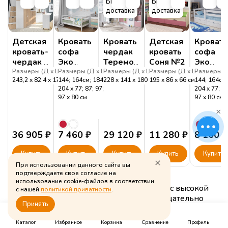
Быстрая
Быстрая
доставка
доставка
Детская
Кровать
Кровать
Детская
Кровать
кровать-
софа
чердак
кровать
софа
чердак с
Эко
Теремок-1
Соня №2
Эко
рабочей
Балу с
Гранд
Балу с
Размеры (
Д
Ш
Размеры (
В
)
Д
Ш
Размеры (
В
)
Д
Ш
Размеры (
В
)
Д
Ш
Размеры (
В
)
243,2
82,4
179,4
144; 164см; 184;
см
228
141
180
195
см
86
66
см
144; 164см;
зоной,
низким
высоки
204
77; 87; 97;
204
77; 87
200х80
бортиком
бортик
97
80
см
97
80
см
см
×
"Фанки
Соло 1"
36 905
₽
7 460
₽
29 120
₽
11 280
₽
8 160
₽
Купить
Купить
Купить
Купить
Купить
При использовании данного сайта вы
подтверждаете свое согласие на
использование cookie-файлов в соответствии
Модели для детей сочетает безопасность с высокой
с нашей
политикой приватности
.
функциональностью. Каждый элемент тщательно
Принять
продуман — отсутствуют острые углы, что снижает
0
0
0
риск травм. Прочные материалы устойчивы к износу и
Каталог
Избранное
Корзина
Сравнение
Профиль