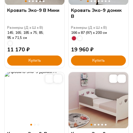
Кровать Эко-9 В Мини
Кровать Эко-9 домик
В
Размеры (
Д
Ш
В
)
Размеры (
Д
Ш
В
)
145; 165; 185
75; 85;
166
87 (97)
200
см
95
71,5
см
11 170
₽
19 960
₽
Купить
Купить