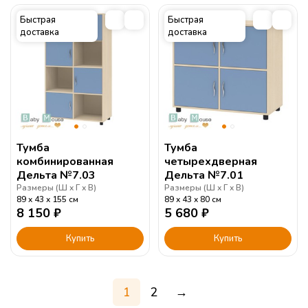
Быстрая
Быстрая
доставка
доставка
Тумба
Тумба
комбинированная
четырехдверная
Дельта №7.03
Дельта №7.01
Размеры (
Ш
Г
В
)
Размеры (
Ш
Г
В
)
89
43
155
см
89
43
80
см
8 150
₽
5 680
₽
Купить
Купить
1
2
→