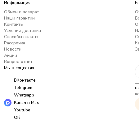
Информация
Б
Обмен и возврат
О
Наши гарантии
Б
Контакты
О
Условия доставки
Н
Способы оплаты
С
Рассрочка
К
Новости
З
Акции
Вопрос-ответ
Мы в соцсетях
ВКонтакте
Telegram
п
к
Whatsapp
Канал в Max
Youtube
ОК