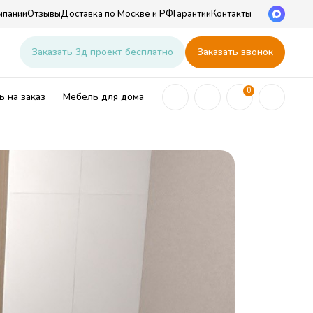
мпании
Отзывы
Доставка по Москве и РФ
Гарантии
Контакты
u
Заказать 3д проект бесплатно
Заказать звонок
0
 на заказ
Мебель для дома
ей