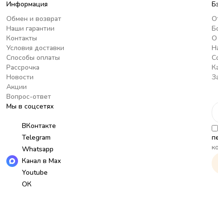
Информация
Б
Обмен и возврат
О
Наши гарантии
Б
Контакты
О
Условия доставки
Н
Способы оплаты
С
Рассрочка
К
Новости
З
Акции
Вопрос-ответ
Мы в соцсетях
ВКонтакте
Telegram
п
к
Whatsapp
Канал в Max
Youtube
ОК