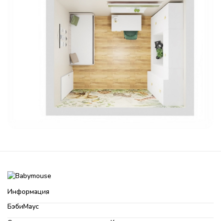
Информация
БэбиМаус