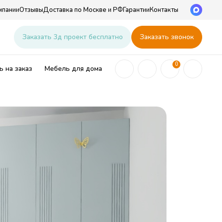
мпании
Отзывы
Доставка по Москве и РФ
Гарантии
Контакты
u
Заказать 3д проект бесплатно
Заказать звонок
0
 на заказ
Мебель для дома
ей