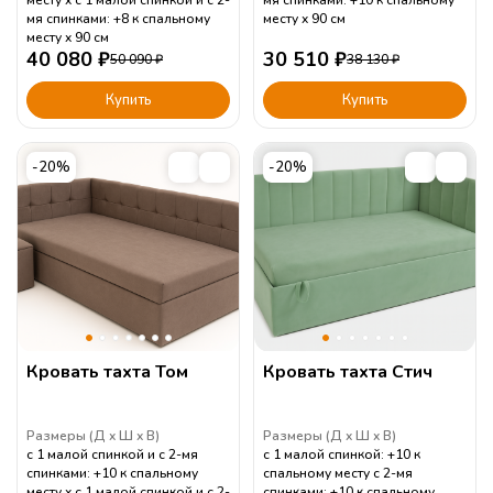
мя спинками: +8 к спальному
месту
90
см
месту
90
см
40 080
₽
30 510
₽
50 090
₽
38 130
₽
Купить
Купить
-20%
-20%
Кровать тахта Том
Кровать тахта Стич
Размеры (
Д
Ш
В
)
Размеры (
Д
Ш
В
)
с 1 малой спинкой и с 2-мя
с 1 малой спинкой: +10 к
спинками: +10 к спальному
спальному месту с 2-мя
месту
с 1 малой спинкой и с 2-
спинками: +10 к спальному