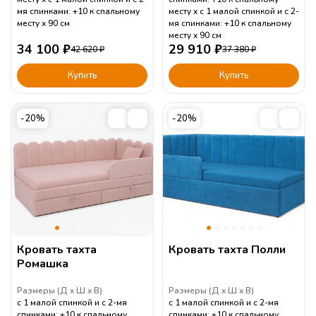
мя спинками: +10 к спальному
месту
с 1 малой спинкой и с 2-
месту
90
см
мя спинками: +10 к спальному
месту
90
см
34 100
₽
29 910
₽
42 620
₽
37 380
₽
Купить
Купить
-20%
-20%
Кровать тахта
Кровать тахта Полли
Ромашка
Размеры (
Д
Ш
В
)
Размеры (
Д
Ш
В
)
с 1 малой спинкой и с 2-мя
с 1 малой спинкой и с 2-мя
спинками: +10 к спальному
спинками: +10 к спальному