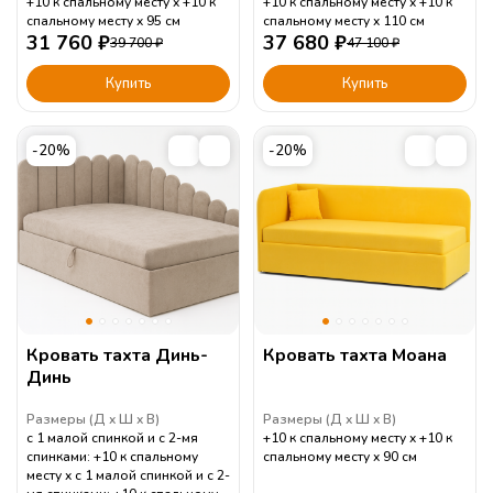
+10 к спальному месту
+10 к
+10 к спальному месту
+10 к
спальному месту
95
см
спальному месту
110
см
31 760
₽
37 680
₽
39 700
₽
47 100
₽
Купить
Купить
-20%
-20%
Кровать тахта Динь-
Кровать тахта Моана
Динь
Размеры (
Д
Ш
В
)
Размеры (
Д
Ш
В
)
с 1 малой спинкой и с 2-мя
+10 к спальному месту
+10 к
спинками: +10 к спальному
спальному месту
90
см
месту
с 1 малой спинкой и с 2-