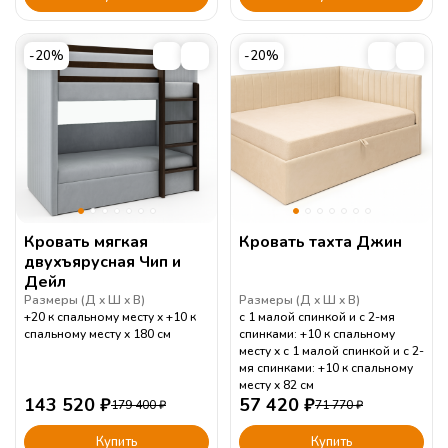
-20%
-20%
Кровать мягкая
Кровать тахта Джин
двухъярусная Чип и
Дейл
Размеры (
Д
Ш
В
)
Размеры (
Д
Ш
В
)
+20 к спальному месту
+10 к
с 1 малой спинкой и с 2-мя
спальному месту
180
см
спинками: +10 к спальному
месту
с 1 малой спинкой и с 2-
мя спинками: +10 к спальному
месту
82
см
143 520
₽
57 420
₽
179 400
₽
71 770
₽
Купить
Купить