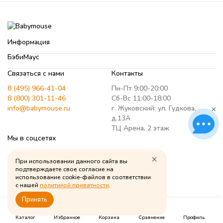
Информация
БэбиМаус
Связаться с нами
Контакты
8 (495) 966-41-04
Пн-Пт 9:00-20:00
8 (800) 301-11-46
Сб-Вс 11:00-18:00
info@babymouse.ru
г. Жуковский: ул. Гудкова,
×
д.13А
ТЦ Арена, 2 этаж
Мы в соцсетях
ВКонтакте
При использовании данного сайта вы
Telegram
подтверждаете свое согласие на
Whatsapp
использование cookie-файлов в соответствии
с нашей
политикой приватности
.
Канал в Max
Принять
Youtube
0
0
0
ОК
Каталог
Избранное
Корзина
Сравнение
Профиль