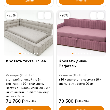
Купить
Купить
-20%
-20%
Кровать тахта Эльза
Кровать диван
Рафаэль
Размеры (
Д
Ш
В
)
Размеры (
Д
Ш
В
)
с 1 малой спинкой и с 2-мя
+16 к спальному месту
+16 к
спинками: +10 к спальному
спальному месту
90
см
месту
с 1 малой спинкой и с 2-
мя спинками: +10 к спальному
месту
85
см
71 760
₽
70 580
₽
89 700
₽
88 220
₽