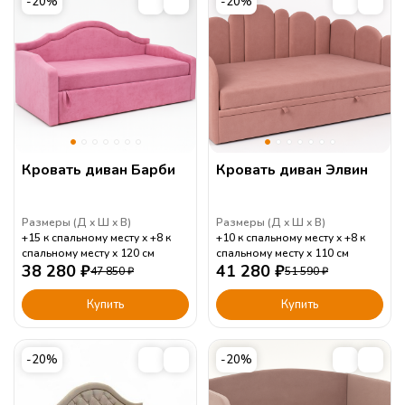
-20%
-20%
Кровать диван Барби
Кровать диван Элвин
Размеры (
Д
Ш
В
)
Размеры (
Д
Ш
В
)
+15 к спальному месту
+8 к
+10 к спальному месту
+8 к
спальному месту
120
см
спальному месту
110
см
38 280
₽
41 280
₽
47 850
₽
51 590
₽
Купить
Купить
-20%
-20%