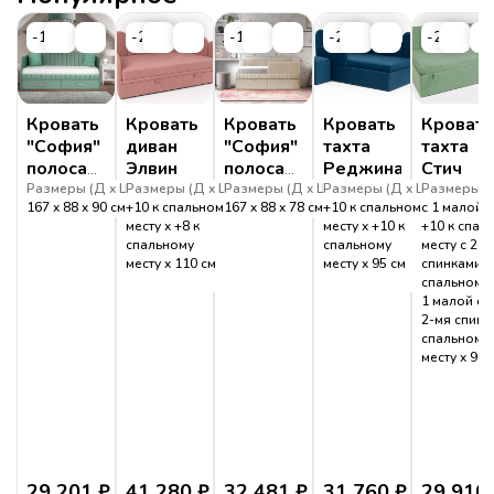
-19%
-20%
-19%
-20%
-20%
Кровать
Кровать
Кровать
Кровать
Кровать
"София"
диван
"София"
тахта
тахта
полоса
Элвин
полоса
Реджина
Стич
дуга
угловая
Размеры (
Д
Ш
Размеры (
В
)
Д
Ш
Размеры (
В
)
Д
Ш
Размеры (
В
)
Д
Ш
Размеры (
В
)
167
88
90
см
+10 к спальному
167
88
78
см
+10 к спальному
с 1 малой 
с
месту
+8 к
месту
+10 к
+10 к спал
ящиком
спальному
спальному
месту с 2-м
месту
110
см
месту
95
см
спинками: 
спальному 
1 малой сп
2-мя спинк
спальному
месту
90
29 201
₽
41 280
₽
32 481
₽
31 760
₽
29 910