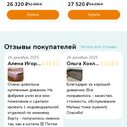
26 320
₽
27 520
₽
32 900
₽
34 390
₽
Купить
Купить
Отзывы покупателей
Читать все отзывы
26 декабря 2025
26 декабря 2025
Алена Игоревна
Ольга Хохлова
Очень довольна
Благодарю за хороший
купленным диваном. На
диванчик. Все
фабрике учли все мои
понравилось - качество,
пожелания и сделали
стоимость, обслуживание.
кровать с индивидуальной
Малыш тоже оценил).
отделкой по нижнему
Спасибо!
борту - получилось именно
так, как я хотела 😍 Потом