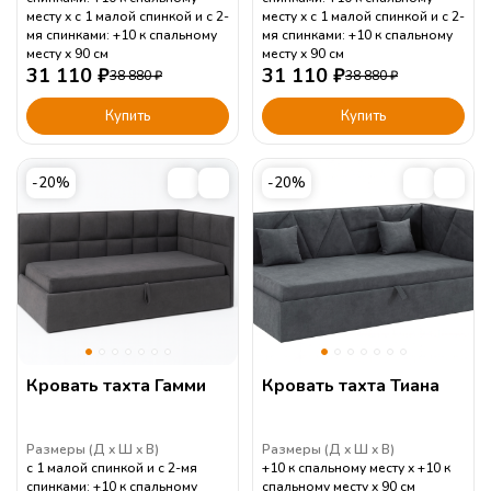
месту
с 1 малой спинкой и с 2-
месту
с 1 малой спинкой и с 2-
мя спинками: +10 к спальному
мя спинками: +10 к спальному
месту
90
см
месту
90
см
31 110
₽
31 110
₽
38 880
₽
38 880
₽
Купить
Купить
-20%
-20%
Кровать тахта Гамми
Кровать тахта Тиана
Размеры (
Д
Ш
В
)
Размеры (
Д
Ш
В
)
с 1 малой спинкой и с 2-мя
+10 к спальному месту
+10 к
спинками: +10 к спальному
спальному месту
90
см