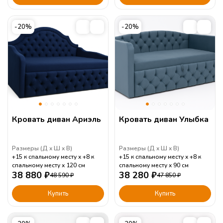
-20%
-20%
Кровать диван Ариэль
Кровать диван Улыбка
Размеры (
Д
Ш
В
)
Размеры (
Д
Ш
В
)
+15 к спальному месту
+8 к
+15 к спальному месту
+8 к
спальному месту
120
см
спальному месту
90
см
38 880
₽
38 280
₽
48 590
₽
47 850
₽
Купить
Купить