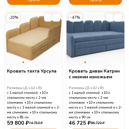
-20%
-47%
Кровать тахта Урсула
Кровать диван Катрин
с низким изножьем
Размеры (
Д
Ш
В
)
Размеры (
Д
Ш
В
)
с 1 малой спинкой: +10 к
с 1 малой спинкой: +10 к
спальному месту с 2-мя
спальному месту с 2-мя
спинками: +10 к спальному
спинками: +10 к спальному
месту
с 1 малой спинкой и с 2-
месту
с 1 малой спинкой и с 2-
мя спинками: +10 к спальному
мя спинками: +10 к спальному
месту
85
см
месту
90
см
59 800
₽
46 725
₽
74 750
₽
86 720
₽