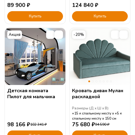
89 900
₽
124 840
₽
Купить
Купить
Акция
-20%
Детская комната
Кровать диван Мулан
Пилот для мальчика
раскладной
Размеры (
Д
Ш
В
)
+15 к спальному месту
+5 к
спальному месту
150
см
98 166
₽
75 680
₽
102 341
₽
94 590
₽