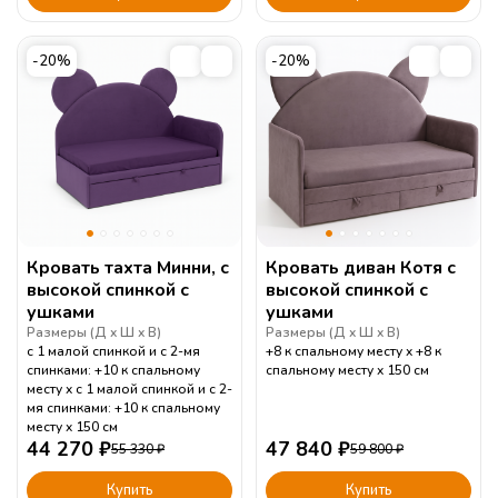
-20%
-20%
Кровать тахта Минни, с
Кровать диван Котя с
высокой спинкой с
высокой спинкой с
ушками
ушками
Размеры (
Д
Ш
В
)
Размеры (
Д
Ш
В
)
с 1 малой спинкой и с 2-мя
+8 к спальному месту
+8 к
спинками: +10 к спальному
спальному месту
150
см
месту
с 1 малой спинкой и с 2-
мя спинками: +10 к спальному
месту
150
см
44 270
₽
47 840
₽
55 330
₽
59 800
₽
Купить
Купить