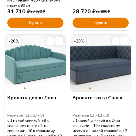
мя спинками: +10 к спальному
месту
90
см
31 710
₽
28 720
₽
39 630
₽
35 890
₽
Купить
Купить
-20%
-20%
Кровать диван Лола
Кровать тахта Салли
Размеры (
Д
Ш
В
)
Размеры (
Д
Ш
В
)
с 1 малой спинкой: +8 к
с 1 малой спинкой и с 2-мя
спальному месту с 2-мя
спинками: +10 к спальному
спинками: +10 к спальному
месту
с 1 малой спинкой и с 2-
месту
с 1 малой спинкой и с 2-
мя спинками: +10 к спальному