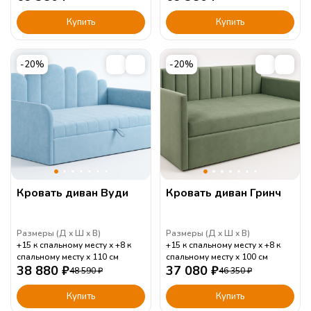
Купить
Купить
-20%
-20%
Кровать диван Вуди
Кровать диван Гринч
Размеры (
Д
Ш
В
)
Размеры (
Д
Ш
В
)
+15 к спальному месту
+8 к
+15 к спальному месту
+8 к
спальному месту
110
см
спальному месту
100
см
38 880
₽
37 080
₽
48 590
₽
46 350
₽
Купить
Купить