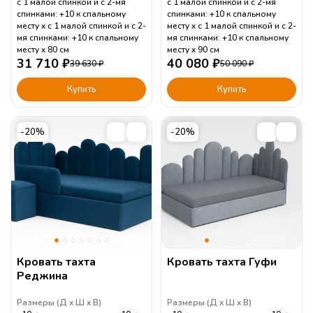
с 1 малой спинкой и с 2-мя
с 1 малой спинкой и с 2-мя
спинками: +10 к спальному
спинками: +10 к спальному
месту
с 1 малой спинкой и с 2-
месту
с 1 малой спинкой и с 2-
мя спинками: +10 к спальному
мя спинками: +10 к спальному
месту
80
см
месту
90
см
31 710
₽
40 080
₽
39 630
₽
50 090
₽
Купить
Купить
-20%
-20%
Кровать тахта
Кровать тахта Гуфи
Реджина
Размеры (
Д
Ш
В
)
Размеры (
Д
Ш
В
)