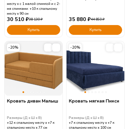
месту
с 1 малой спинкой и с 2-
мя спинками: +10 к спальному
месту
90
см
30 510
₽
35 880
₽
38 130
₽
44 850
₽
Купить
Купить
-20%
-20%
Кровать диван Малыш
Кровать мягкая Пикси
Размеры (
Д
Ш
В
)
Размеры (
Д
Ш
В
)
+12 к спальному месту
+7 к
+7 к спальному месту
+7 к
спальному месту
77
см
спальному месту
100
см