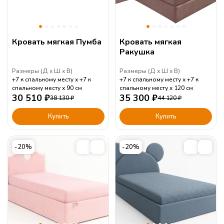
Кровать мягкая Пумба
Кровать мягкая
Ракушка
Размеры (
Д
Ш
В
)
Размеры (
Д
Ш
В
)
+7 к спальному месту
+7 к
+7 к спальному месту
+7 к
спальному месту
90
см
спальному месту
120
см
30 510
₽
35 300
₽
38 130
₽
44 120
₽
Купить
Купить
-20%
-20%