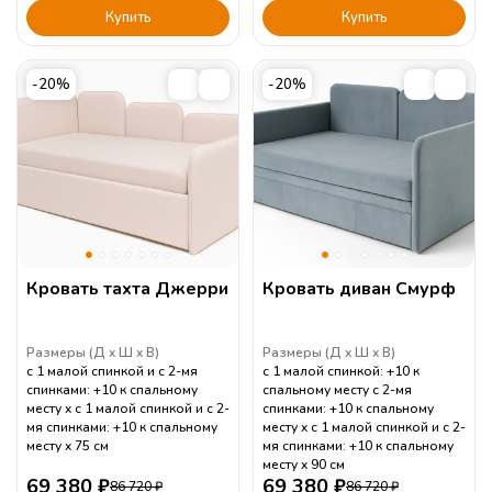
Купить
Купить
-20%
-20%
Кровать тахта Джерри
Кровать диван Смурф
Размеры (
Д
Ш
В
)
Размеры (
Д
Ш
В
)
с 1 малой спинкой и с 2-мя
с 1 малой спинкой: +10 к
спинками: +10 к спальному
спальному месту с 2-мя
месту
с 1 малой спинкой и с 2-
спинками: +10 к спальному
мя спинками: +10 к спальному
месту
с 1 малой спинкой и с 2-
месту
75
см
мя спинками: +10 к спальному
месту
90
см
69 380
₽
69 380
₽
86 720
₽
86 720
₽