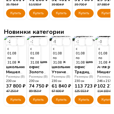
35 784
₽
51 590
₽
39 804
₽
39 700
₽
37 380
₽
Купить
Купить
Купить
Купить
Купить
Новинки категории
-20%
-17%
-9%
-10%
-11%
с
с
с
с
с
01.08
01.08
01.08
01.08
01.08
по
по
по
по
по
Уголок
Домашний
Уголок
Домашний
Спальня
31.08
31.08
31.08
31.08
31.08
школьника
офис
школьника
офис
А-ля ру
Мишель
Золотой
Утонченный
Традиционный
Мишель
Орегано
Мишель
Мишель
Мишель
Белый
Размеры (
В
)
Размеры (
В
)
Размеры (
В
)
Размеры (
В
)
Размеры (
230
см
230
см
230
см
230
см
246
217
Белый
Фрост
Белый
37 800
₽
74 750
₽
61 840
₽
113 723
₽
102 27
47 250
₽
89 950
₽
67 600
₽
125 553
₽
114 103
₽
Купить
Купить
Купить
Купить
Купить