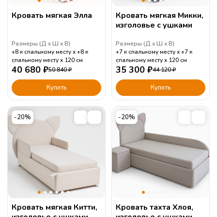
Кровать мягкая Элла
Кровать мягкая Микки,
изголовье с ушками
Размеры (
Д
Ш
В
)
Размеры (
Д
Ш
В
)
+8 к спальному месту
+8 к
+7 к спальному месту
+7 к
спальному месту
120
см
спальному месту
120
см
40 680
₽
35 300
₽
50 840
₽
44 120
₽
Купить
Купить
-20%
-20%
Кровать мягкая Китти,
Кровать тахта Хлоя,
изголовье с ушками
изголовье с ушками