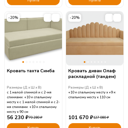
Купить
Купить
-20%
-20%
Кровать тахта Симба
Кровать диван Олаф
раскладной (тандем)
Размеры (
Д
Ш
В
)
Размеры (
Д
Ш
В
)
с 1 малой спинкой и с 2-мя
+10 к спальному месту
+9 к
спинками: +10 к спальному
спальному месту
110
см
месту
с 1 малой спинкой и с 2-
мя спинками: +10 к спальному
месту
90
см
56 230
₽
101 670
₽
70 280
₽
127 080
₽
Купить
Купить