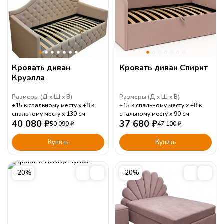
Кровать диван
Кровать диван Спирит
Круэлла
Размеры (
Д
Ш
В
)
Размеры (
Д
Ш
В
)
+15 к спальному месту
+8 к
+15 к спальному месту
+8 к
спальному месту
130
см
спальному месту
90
см
40 080
₽
37 680
₽
50 090
₽
47 100
₽
Купить
Купить
-20%
-20%