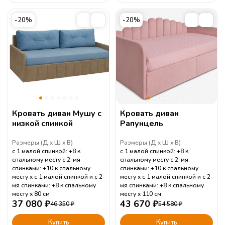
-20%
-20%
Кровать диван Мушу с
Кровать диван
низкой спинкой
Рапунцель
Размеры (
Д
Ш
В
)
Размеры (
Д
Ш
В
)
с 1 малой спинкой: +8 к
с 1 малой спинкой: +8 к
спальному месту с 2-мя
спальному месту с 2-мя
спинками: +10 к спальному
спинками: +10 к спальному
месту
с 1 малой спинкой и с 2-
месту
с 1 малой спинкой и с 2-
мя спинками: +8 к спальному
мя спинками: +8 к спальному
месту
80
см
месту
110
см
37 080
₽
43 670
₽
46 350
₽
54 580
₽
Купить
Купить