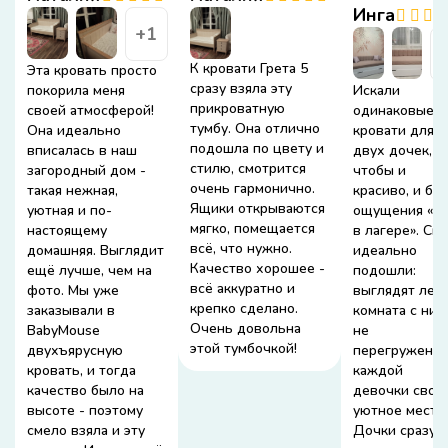
Инга
+1
+
К кровати Грета 5
Эта кровать просто
сразу взяла эту
покорила меня
Искали
прикроватную
своей атмосферой!
одинаковые
тумбу. Она отлично
Она идеально
кровати для
подошла по цвету и
вписалась в наш
двух дочек,
стилю, смотрится
загородный дом -
чтобы и
очень гармонично.
такая нежная,
красиво, и без
Ящики открываются
уютная и по-
ощущения «ка
мягко, помещается
настоящему
в лагере». Си
всё, что нужно.
домашняя. Выглядит
идеально
Качество хорошее -
ещё лучше, чем на
подошли:
всё аккуратно и
фото. Мы уже
выглядят легк
крепко сделано.
заказывали в
комната с ним
Очень довольна
BabyMouse
не
этой тумбочкой!
двухъярусную
перегружена, 
кровать, и тогда
каждой
качество было на
девочки своё
высоте - поэтому
уютное место.
смело взяла и эту
Дочки сразу