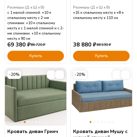
Размеры (
Д
Ш
В
)
Размеры (
Д
Ш
В
)
с 1 малой спинкой: +10 к
+15 к спальному месту
+8 к
спальному месту с 2-мя
спальному месту
110
см
спинками: +10 к спальному
месту
с 1 малой спинкой и с 2-
мя спинками: +10 к спальному
месту
90
см
69 380
₽
38 880
₽
86 720
₽
48 590
₽
Купить
Купить
-20%
-20%
Кровать диван Гринч
Кровать диван Мушу с