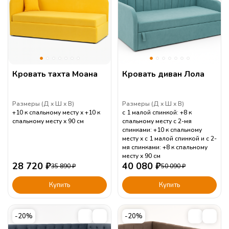
Кровать тахта Моана
Кровать диван Лола
Размеры (
Д
Ш
В
)
Размеры (
Д
Ш
В
)
+10 к спальному месту
+10 к
с 1 малой спинкой: +8 к
спальному месту
90
см
спальному месту с 2-мя
спинками: +10 к спальному
месту
с 1 малой спинкой и с 2-
мя спинками: +8 к спальному
месту
90
см
28 720
₽
40 080
₽
35 890
₽
50 090
₽
Купить
Купить
-20%
-20%