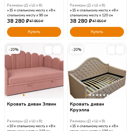
Размеры (
Д
Ш
В
)
Размеры (
Д
Ш
В
)
+15 к спальному месту
+8 к
+15 к спальному месту
+8 к
спальному месту
90
см
спальному месту
120
см
38 280
₽
38 280
₽
47 850
₽
47 850
₽
Купить
Купить
-20%
-20%
Кровать диван Элвин
Кровать диван
Круэлла
Размеры (
Д
Ш
В
)
Размеры (
Д
Ш
В
)
+10 к спальному месту
+8 к
+15 к спальному месту
+8 к