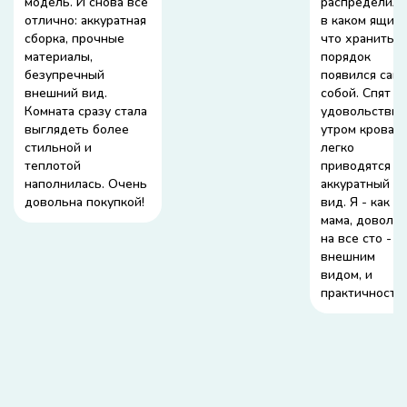
модель. И снова всё
распределили
отлично: аккуратная
в каком ящик
сборка, прочные
что хранить -
материалы,
порядок
безупречный
появился сам
внешний вид.
собой. Спят с
Комната сразу стала
удовольствие
выглядеть более
утром кроват
стильной и
легко
теплотой
приводятся в
наполнилась. Очень
аккуратный
довольна покупкой!
вид. Я - как
мама, доволь
на все сто - и
внешним
видом, и
практичность