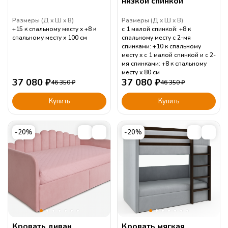
низкой спинкой
Размеры (
Д
Ш
В
)
Размеры (
Д
Ш
В
)
+15 к спальному месту
+8 к
с 1 малой спинкой: +8 к
спальному месту
100
см
спальному месту с 2-мя
спинками: +10 к спальному
месту
с 1 малой спинкой и с 2-
мя спинками: +8 к спальному
месту
80
см
37 080
₽
37 080
₽
46 350
₽
46 350
₽
Купить
Купить
-20%
-20%
Кровать диван
Кровать мягкая