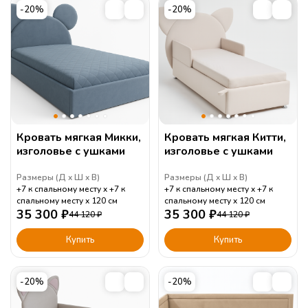
-20%
-20%
Кровать мягкая Микки,
Кровать мягкая Китти,
изголовье с ушками
изголовье с ушками
Размеры (
Д
Ш
В
)
Размеры (
Д
Ш
В
)
+7 к спальному месту
+7 к
+7 к спальному месту
+7 к
спальному месту
120
см
спальному месту
120
см
35 300
₽
35 300
₽
44 120
₽
44 120
₽
Купить
Купить
-20%
-20%