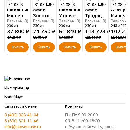
Уголок
Домашний
Уголок
Домашний
Спальня
31.08
31.08
31.08
31.08
31.08
школьника
офис
школьника
офис
А-ля ру
Мишель
Золотой
Утонченный
Традиционный
Мишель
Орегано
Мишель
Мишель
Мишель
Белый
Размеры (
В
)
Размеры (
В
)
Размеры (
В
)
Размеры (
В
)
Размеры (
230
см
230
см
230
см
230
см
246
217
Белый
Фрост
Белый
37 800
₽
74 750
₽
61 840
₽
113 723
₽
102 27
47 250
₽
89 950
₽
67 600
₽
125 553
₽
114 103
₽
Купить
Купить
Купить
Купить
Купить
Информация
БэбиМаус
Связаться с нами
Контакты
8 (495) 966-41-04
Пн-Пт 9:00-20:00
8 (800) 301-11-46
Сб-Вс 11:00-18:00
info@babymouse.ru
г. Жуковский: ул. Гудкова,