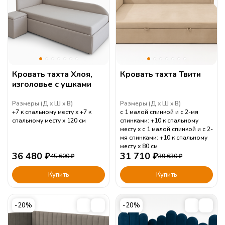
Кровать тахта Хлоя,
Кровать тахта Твити
изголовье с ушками
Размеры (
Д
Ш
В
)
Размеры (
Д
Ш
В
)
+7 к спальному месту
+7 к
с 1 малой спинкой и с 2-мя
спальному месту
120
см
спинками: +10 к спальному
месту
с 1 малой спинкой и с 2-
мя спинками: +10 к спальному
месту
80
см
36 480
₽
31 710
₽
45 600
₽
39 630
₽
Купить
Купить
-20%
-20%