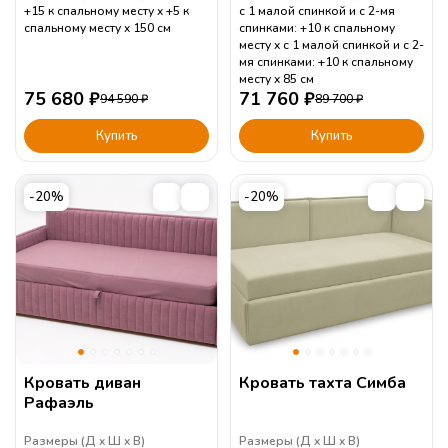
+15 к спальному месту
+5 к
с 1 малой спинкой и с 2-мя
спальному месту
150
см
спинками: +10 к спальному
месту
с 1 малой спинкой и с 2-
мя спинками: +10 к спальному
месту
85
см
75 680
₽
71 760
₽
94 590
₽
89 700
₽
Купить
Купить
-20%
-20%
Кровать диван
Кровать тахта Симба
Рафаэль
Размеры (
Д
Ш
В
)
Размеры (
Д
Ш
В
)