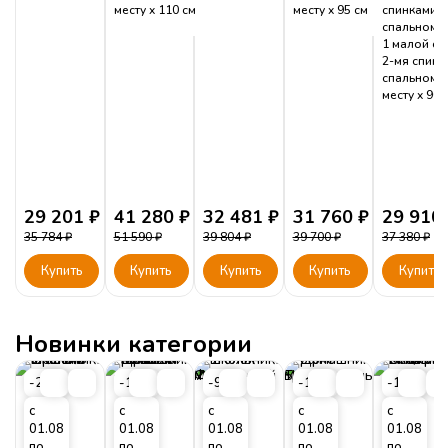
месту
110
см
месту
95
см
спинками: 
спальному 
1 малой сп
2-мя спинк
спальному
месту
90
29 201
₽
41 280
₽
32 481
₽
31 760
₽
29 910
35 784
₽
51 590
₽
39 804
₽
39 700
₽
37 380
₽
Купить
Купить
Купить
Купить
Купить
Новинки категории
-20%
-17%
-9%
-10%
-11%
с
с
с
с
с
01.08
01.08
01.08
01.08
01.08
по
по
по
по
по