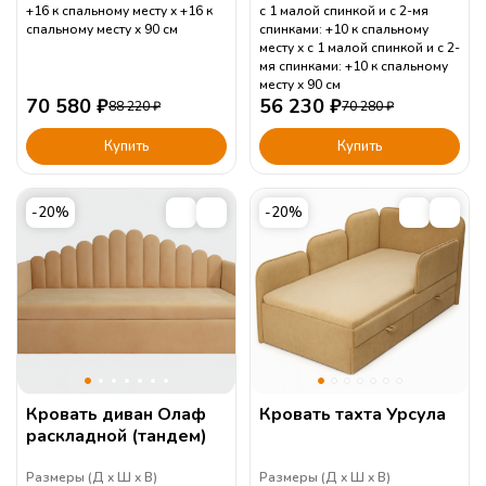
+16 к спальному месту
+16 к
с 1 малой спинкой и с 2-мя
спальному месту
90
см
спинками: +10 к спальному
месту
с 1 малой спинкой и с 2-
мя спинками: +10 к спальному
месту
90
см
70 580
₽
56 230
₽
88 220
₽
70 280
₽
Купить
Купить
-20%
-20%
Кровать диван Олаф
Кровать тахта Урсула
раскладной (тандем)
Размеры (
Д
Ш
В
)
Размеры (
Д
Ш
В
)