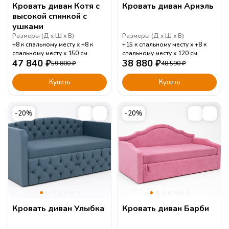
Кровать диван Котя с
Кровать диван Ариэль
высокой спинкой с
ушками
Размеры (
Д
Ш
В
)
Размеры (
Д
Ш
В
)
+8 к спальному месту
+8 к
+15 к спальному месту
+8 к
спальному месту
150
см
спальному месту
120
см
47 840
₽
38 880
₽
59 800
₽
48 590
₽
Купить
Купить
-20%
-20%
Кровать диван Улыбка
Кровать диван Барби