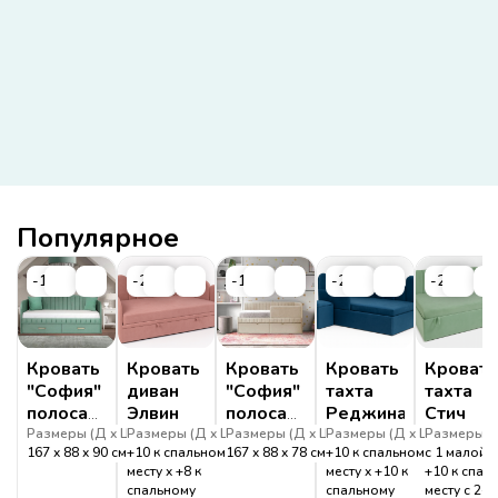
Популярное
-19%
-20%
-19%
-20%
-20%
Кровать
Кровать
Кровать
Кровать
Кровать
"София"
диван
"София"
тахта
тахта
полоса
Элвин
полоса
Реджина
Стич
дуга
угловая
Размеры (
Д
Ш
Размеры (
В
)
Д
Ш
Размеры (
В
)
Д
Ш
Размеры (
В
)
Д
Ш
Размеры (
В
)
167
88
90
см
+10 к спальному
167
88
78
см
+10 к спальному
с 1 малой 
с
месту
+8 к
месту
+10 к
+10 к спал
ящиком
спальному
спальному
месту с 2-м