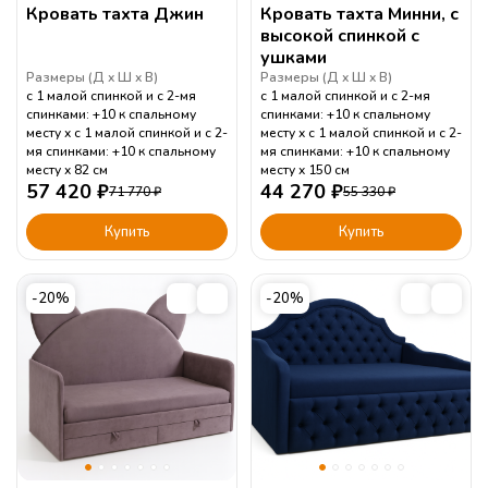
Кровать тахта Джин
Кровать тахта Минни, с
высокой спинкой с
ушками
Размеры (
Д
Ш
В
)
Размеры (
Д
Ш
В
)
с 1 малой спинкой и с 2-мя
с 1 малой спинкой и с 2-мя
спинками: +10 к спальному
спинками: +10 к спальному
месту
с 1 малой спинкой и с 2-
месту
с 1 малой спинкой и с 2-
мя спинками: +10 к спальному
мя спинками: +10 к спальному
месту
82
см
месту
150
см
57 420
₽
44 270
₽
71 770
₽
55 330
₽
Купить
Купить
-20%
-20%