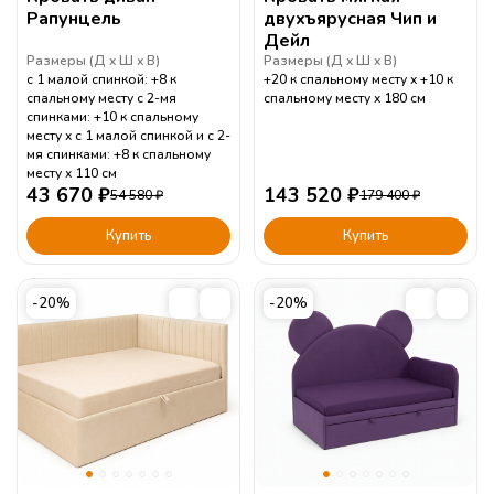
Рапунцель
двухъярусная Чип и
Дейл
Размеры (
Д
Ш
В
)
Размеры (
Д
Ш
В
)
с 1 малой спинкой: +8 к
+20 к спальному месту
+10 к
спальному месту с 2-мя
спальному месту
180
см
спинками: +10 к спальному
месту
с 1 малой спинкой и с 2-
мя спинками: +8 к спальному
месту
110
см
43 670
₽
143 520
₽
54 580
₽
179 400
₽
Купить
Купить
-20%
-20%