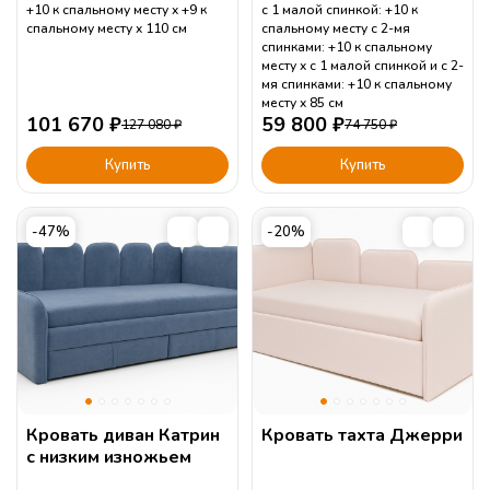
+10 к спальному месту
+9 к
с 1 малой спинкой: +10 к
спальному месту
110
см
спальному месту с 2-мя
спинками: +10 к спальному
месту
с 1 малой спинкой и с 2-
мя спинками: +10 к спальному
месту
85
см
101 670
₽
59 800
₽
127 080
₽
74 750
₽
Купить
Купить
-47%
-20%
Кровать диван Катрин
Кровать тахта Джерри
с низким изножьем