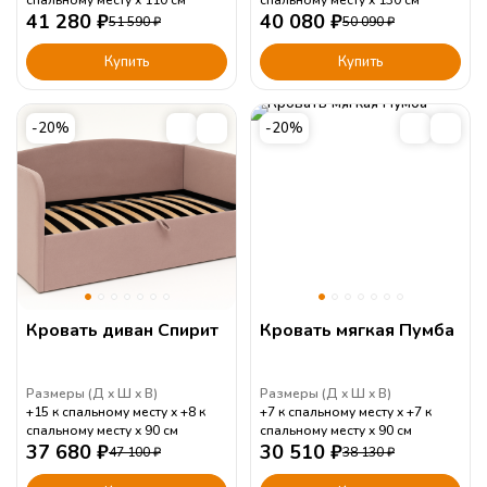
спальному месту
110
см
спальному месту
130
см
41 280
₽
40 080
₽
51 590
₽
50 090
₽
Купить
Купить
-20%
-20%
Кровать диван Спирит
Кровать мягкая Пумба
Размеры (
Д
Ш
В
)
Размеры (
Д
Ш
В
)
+15 к спальному месту
+8 к
+7 к спальному месту
+7 к
спальному месту
90
см
спальному месту
90
см
37 680
₽
30 510
₽
47 100
₽
38 130
₽