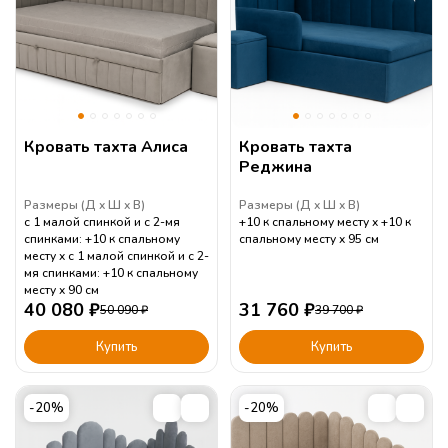
Кровать тахта Алиса
Кровать тахта
Реджина
Размеры (
Д
Ш
В
)
Размеры (
Д
Ш
В
)
с 1 малой спинкой и с 2-мя
+10 к спальному месту
+10 к
спинками: +10 к спальному
спальному месту
95
см
месту
с 1 малой спинкой и с 2-
мя спинками: +10 к спальному
месту
90
см
40 080
₽
31 760
₽
50 090
₽
39 700
₽
Купить
Купить
-20%
-20%