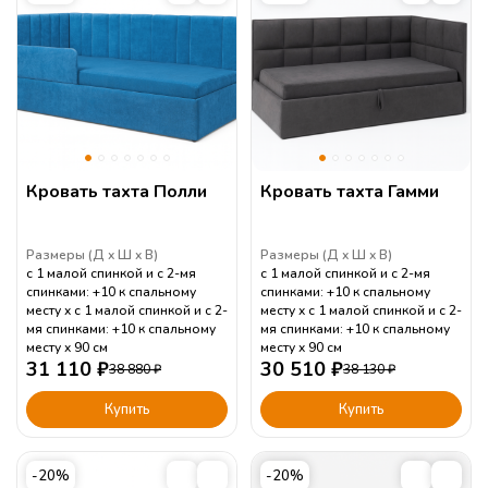
Кровать тахта Полли
Кровать тахта Гамми
Размеры (
Д
Ш
В
)
Размеры (
Д
Ш
В
)
с 1 малой спинкой и с 2-мя
с 1 малой спинкой и с 2-мя
спинками: +10 к спальному
спинками: +10 к спальному
месту
с 1 малой спинкой и с 2-
месту
с 1 малой спинкой и с 2-
мя спинками: +10 к спальному
мя спинками: +10 к спальному
месту
90
см
месту
90
см
31 110
₽
30 510
₽
38 880
₽
38 130
₽
Купить
Купить
-20%
-20%