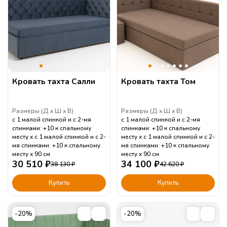
Кровать тахта Салли
Кровать тахта Том
Размеры (
Д
Ш
В
)
Размеры (
Д
Ш
В
)
с 1 малой спинкой и с 2-мя
с 1 малой спинкой и с 2-мя
спинками: +10 к спальному
спинками: +10 к спальному
месту
с 1 малой спинкой и с 2-
месту
с 1 малой спинкой и с 2-
мя спинками: +10 к спальному
мя спинками: +10 к спальному
месту
90
см
месту
90
см
30 510
₽
34 100
₽
38 130
₽
42 620
₽
Купить
Купить
-20%
-20%