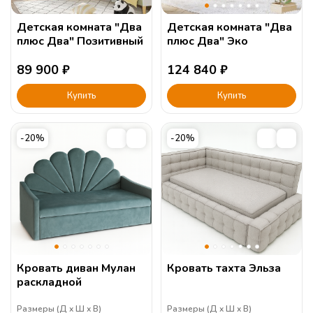
Детская комната "Два
Детская комната "Два
плюс Два" Позитивный
плюс Два" Эко
89 900
₽
124 840
₽
Купить
Купить
-20%
-20%
Кровать диван Мулан
Кровать тахта Эльза
раскладной
Размеры (
Д
Ш
В
)
Размеры (
Д
Ш
В
)