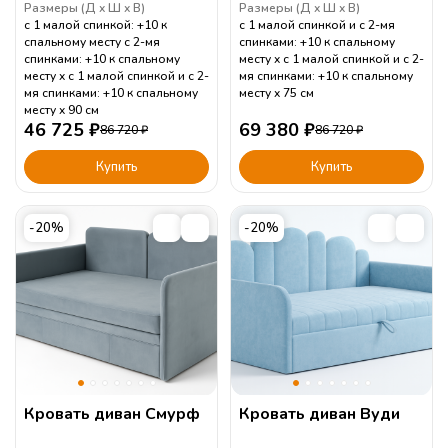
Размеры (
Д
Ш
В
)
Размеры (
Д
Ш
В
)
с 1 малой спинкой: +10 к
с 1 малой спинкой и с 2-мя
спальному месту с 2-мя
спинками: +10 к спальному
спинками: +10 к спальному
месту
с 1 малой спинкой и с 2-
месту
с 1 малой спинкой и с 2-
мя спинками: +10 к спальному
мя спинками: +10 к спальному
месту
75
см
месту
90
см
46 725
₽
69 380
₽
86 720
₽
86 720
₽
Купить
Купить
-20%
-20%
Кровать диван Смурф
Кровать диван Вуди