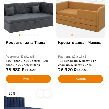
Кровать тахта Тиана
Кровать диван Малыш
Размеры (
Д
Ш
В
)
Размеры (
Д
Ш
В
)
+10 к спальному месту
+10 к
+12 к спальному месту
+7 к
спальному месту
90
см
спальному месту
77
см
35 880
₽
26 320
₽
44 850
₽
32 900
₽
Купить
Купить
-20%