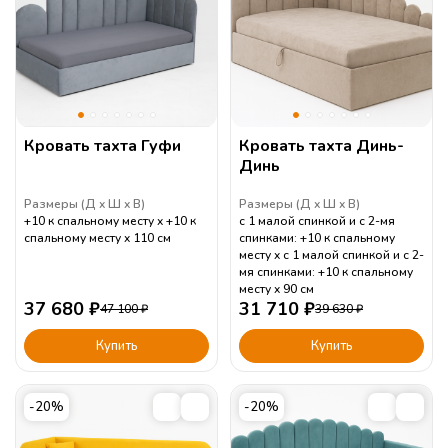
Кровать тахта Гуфи
Кровать тахта Динь-
Динь
Размеры (
Д
Ш
В
)
Размеры (
Д
Ш
В
)
+10 к спальному месту
+10 к
с 1 малой спинкой и с 2-мя
спальному месту
110
см
спинками: +10 к спальному
месту
с 1 малой спинкой и с 2-
мя спинками: +10 к спальному
месту
90
см
37 680
₽
31 710
₽
47 100
₽
39 630
₽
Купить
Купить
-20%
-20%