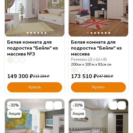
Белая комната для
Белая комната для
подростка "Бейли" из
подростка "Бейли" из
массива №3
массива
Размеры (
Д
Ш
В
)
200см
100 м
91см
см
149 300
₽
173 510
₽
213 284
₽
247 860
₽
Купить
Купить
-30%
-30%
Акция
Акция