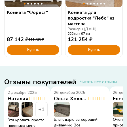
Комната "Форест"
Комната для
подростка "Лебо" из
массива
Размеры (
Д
Ш
)
222см
97
см
87 142
₽
121 254
₽
111 720
₽
Купить
Купить
Отзывы покупателей
Читать все отзывы
2 декабря 2025
26 декабря 2025
26 дек
Наталия
Ольга Хохлова
+1
Благодарю за хороший
Очень 
Эта кровать просто
диванчик. Все
приобр
покорила меня