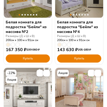
Белая комната для
Белая комната для
подростка "Бейли" из
подростка "Бейли" из
массива №2
массива №4
Размеры (
Д
Ш
В
)
Размеры (
Д
Ш
В
)
200см
100 м
91см
см
200см
100 м
91см
см
167 350
₽
143 630
₽
239 060
₽
205 180
₽
Купить
Купить
-22%
Акция
Акция