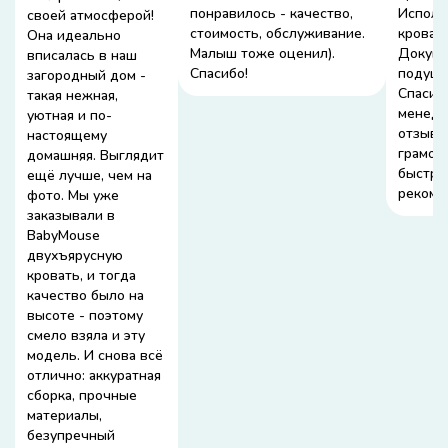
понравилось - качество,
Исполн
своей атмосферой!
стоимость, обслуживание.
кроватк
Она идеально
Малыш тоже оценил).
Докупи
вписалась в наш
Спасибо!
подушк
загородный дом -
Спасиб
такая нежная,
менедж
уютная и по-
отзывч
настоящему
грамот
домашняя. Выглядит
быстру
ещё лучше, чем на
рекоме
фото. Мы уже
заказывали в
BabyMouse
двухъярусную
кровать, и тогда
качество было на
высоте - поэтому
смело взяла и эту
модель. И снова всё
отлично: аккуратная
сборка, прочные
материалы,
безупречный