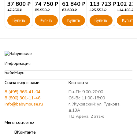
37 800
₽
74 750
₽
61 840
₽
113 723
₽
102 27
47 250
₽
89 950
₽
67 600
₽
125 553
₽
114 103
₽
Купить
Купить
Купить
Купить
Купить
Информация
БэбиМаус
Связаться с нами
Контакты
8 (495) 966-41-04
Пн-Пт 9:00-20:00
8 (800) 301-11-46
Сб-Вс 11:00-18:00
info@babymouse.ru
г. Жуковский: ул. Гудкова,
д.13А
ТЦ Арена, 2 этаж
Мы в соцсетях
ВКонтакте