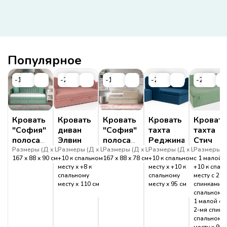
Популярное
-19%
-20%
-19%
-20%
-20%
Кровать
Кровать
Кровать
Кровать
Кровать
"София"
диван
"София"
тахта
тахта
полоса
Элвин
полоса
Реджина
Стич
дуга
угловая
Размеры (
Д
Ш
Размеры (
В
)
Д
Ш
Размеры (
В
)
Д
Ш
Размеры (
В
)
Д
Ш
Размеры (
В
)
167
88
90
см
+10 к спальному
167
88
78
см
+10 к спальному
с 1 малой 
с
месту
+8 к
месту
+10 к
+10 к спал
ящиком
спальному
спальному
месту с 2-м
месту
110
см
месту
95
см
спинками: 
спальному 
1 малой сп
2-мя спинк
спальному
месту
90