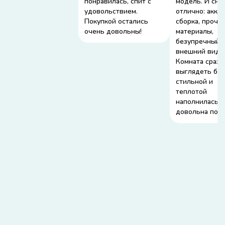
понравилась, спит с
модель. И сно
удовольствием.
отлично: акку
Покупкой остались
сборка, прочн
очень довольны!
материалы,
безупречный
внешний вид.
Комната сразу
выглядеть бо
стильной и
теплотой
наполнилась. 
довольна поку