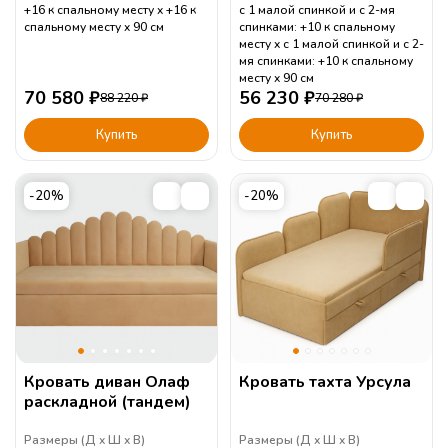
+16 к спальному месту
+16 к
с 1 малой спинкой и с 2-мя
спальному месту
90
см
спинками: +10 к спальному
месту
с 1 малой спинкой и с 2-
мя спинками: +10 к спальному
месту
90
см
70 580
₽
56 230
₽
88 220
₽
70 280
₽
Купить
Купить
-20%
-20%
Кровать диван Олаф
Кровать тахта Урсула
раскладной (тандем)
Размеры (
Д
Ш
В
)
Размеры (
Д
Ш
В
)