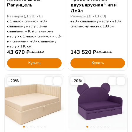
Рапунцель
двухъярусная Чип и
Дейл
Размеры (
Д
Ш
В
)
Размеры (
Д
Ш
В
)
с 1 малой спинкой: +8 к
+20 к спальному месту
+10 к
спальному месту с 2-мя
спальному месту
180
см
спинками: +10 к спальному
месту
с 1 малой спинкой и с 2-
мя спинками: +8 к спальному
месту
110
см
43 670
₽
143 520
₽
54 580
₽
179 400
₽
Купить
Купить
-20%
-20%