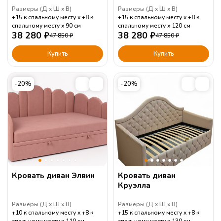
Размеры (
Д
Ш
В
)
Размеры (
Д
Ш
В
)
+15 к спальному месту
+8 к
+15 к спальному месту
+8 к
спальному месту
90
см
спальному месту
120
см
38 280
₽
38 280
₽
47 850
₽
47 850
₽
Купить
Купить
-20%
-20%
Кровать диван Элвин
Кровать диван
Круэлла
Размеры (
Д
Ш
В
)
Размеры (
Д
Ш
В
)
+10 к спальному месту
+8 к
+15 к спальному месту
+8 к