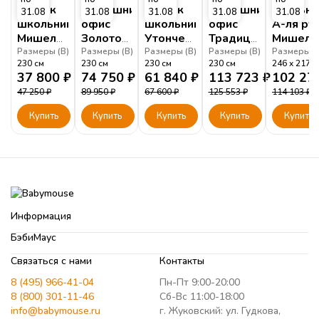
Уголок
Домашний
Уголок
Домашний
Спальня
31.08
31.08
31.08
31.08
31.08
школьника
офис
школьника
офис
А-ля ру
Мишель
Золотой
Утонченный
Традиционный
Мишель
Орегано
Мишель
Мишель
Мишель
Белый
Размеры (
В
)
Размеры (
В
)
Размеры (
В
)
Размеры (
В
)
Размеры (
230
см
230
см
230
см
230
см
246
217
Белый
Фрост
Белый
37 800
₽
74 750
₽
61 840
₽
113 723
₽
102 27
47 250
₽
89 950
₽
67 600
₽
125 553
₽
114 103
₽
Купить
Купить
Купить
Купить
Купить
Информация
БэбиМаус
Связаться с нами
Контакты
8 (495) 966-41-04
Пн-Пт 9:00-20:00
8 (800) 301-11-46
Сб-Вс 11:00-18:00
info@babymouse.ru
г. Жуковский: ул. Гудкова,