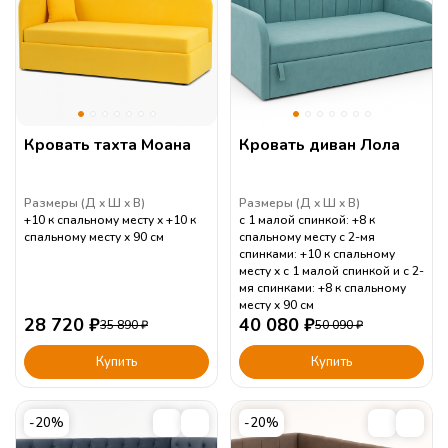
Кровать тахта Моана
Кровать диван Лола
Размеры (
Д
Ш
В
)
Размеры (
Д
Ш
В
)
+10 к спальному месту
+10 к
с 1 малой спинкой: +8 к
спальному месту
90
см
спальному месту с 2-мя
спинками: +10 к спальному
месту
с 1 малой спинкой и с 2-
мя спинками: +8 к спальному
месту
90
см
28 720
₽
40 080
₽
35 890
₽
50 090
₽
Купить
Купить
-20%
-20%