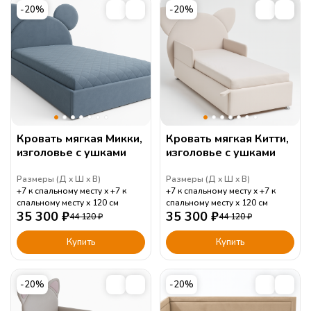
-20%
-20%
Кровать мягкая Микки,
Кровать мягкая Китти,
изголовье с ушками
изголовье с ушками
Размеры (
Д
Ш
В
)
Размеры (
Д
Ш
В
)
+7 к спальному месту
+7 к
+7 к спальному месту
+7 к
спальному месту
120
см
спальному месту
120
см
35 300
₽
35 300
₽
44 120
₽
44 120
₽
Купить
Купить
-20%
-20%