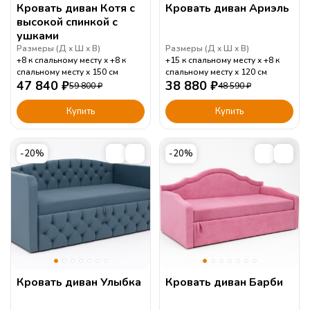
Кровать диван Котя с
Кровать диван Ариэль
высокой спинкой с
ушками
Размеры (
Д
Ш
В
)
Размеры (
Д
Ш
В
)
+8 к спальному месту
+8 к
+15 к спальному месту
+8 к
спальному месту
150
см
спальному месту
120
см
47 840
₽
38 880
₽
59 800
₽
48 590
₽
Купить
Купить
-20%
-20%
Кровать диван Улыбка
Кровать диван Барби