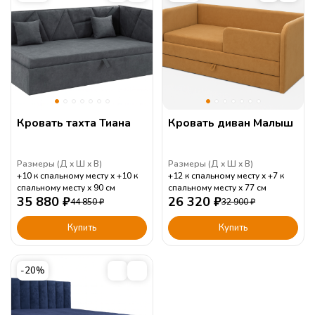
Кровать тахта Тиана
Кровать диван Малыш
Размеры (
Д
Ш
В
)
Размеры (
Д
Ш
В
)
+10 к спальному месту
+10 к
+12 к спальному месту
+7 к
спальному месту
90
см
спальному месту
77
см
35 880
₽
26 320
₽
44 850
₽
32 900
₽
Купить
Купить
-20%