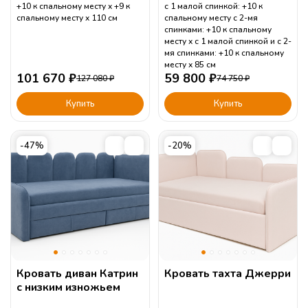
+10 к спальному месту
+9 к
с 1 малой спинкой: +10 к
спальному месту
110
см
спальному месту с 2-мя
спинками: +10 к спальному
месту
с 1 малой спинкой и с 2-
мя спинками: +10 к спальному
месту
85
см
101 670
₽
59 800
₽
127 080
₽
74 750
₽
Купить
Купить
-47%
-20%
Кровать диван Катрин
Кровать тахта Джерри
с низким изножьем