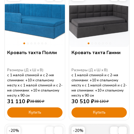
Кровать тахта Полли
Кровать тахта Гамми
Размеры (
Д
Ш
В
)
Размеры (
Д
Ш
В
)
с 1 малой спинкой и с 2-мя
с 1 малой спинкой и с 2-мя
спинками: +10 к спальному
спинками: +10 к спальному
месту
с 1 малой спинкой и с 2-
месту
с 1 малой спинкой и с 2-
мя спинками: +10 к спальному
мя спинками: +10 к спальному
месту
90
см
месту
90
см
31 110
₽
30 510
₽
38 880
₽
38 130
₽
Купить
Купить
-20%
-20%