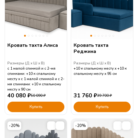
Кровать тахта Алиса
Кровать тахта
Реджина
Размеры (
Д
Ш
В
)
Размеры (
Д
Ш
В
)
с 1 малой спинкой и с 2-мя
+10 к спальному месту
+10 к
спинками: +10 к спальному
спальному месту
95
см
месту
с 1 малой спинкой и с 2-
мя спинками: +10 к спальному
месту
90
см
40 080
₽
31 760
₽
50 090
₽
39 700
₽
Купить
Купить
-20%
-20%