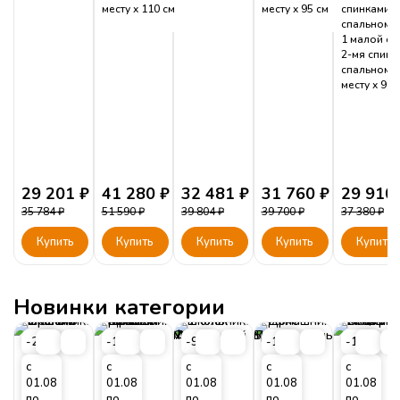
месту
110
см
месту
95
см
спинками: 
спальному 
1 малой сп
2-мя спинк
спальному
месту
90
29 201
₽
41 280
₽
32 481
₽
31 760
₽
29 910
35 784
₽
51 590
₽
39 804
₽
39 700
₽
37 380
₽
Купить
Купить
Купить
Купить
Купить
Новинки категории
-20%
-17%
-9%
-10%
-11%
с
с
с
с
с
01.08
01.08
01.08
01.08
01.08
по
по
по
по
по