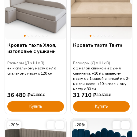
Кровать тахта Хлоя,
Кровать тахта Твити
изголовье с ушками
Размеры (
Д
Ш
В
)
Размеры (
Д
Ш
В
)
+7 к спальному месту
+7 к
с 1 малой спинкой и с 2-мя
спальному месту
120
см
спинками: +10 к спальному
месту
с 1 малой спинкой и с 2-
мя спинками: +10 к спальному
месту
80
см
36 480
₽
31 710
₽
45 600
₽
39 630
₽
Купить
Купить
-20%
-20%