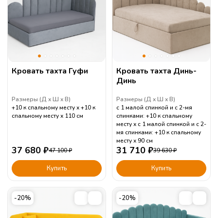
Кровать тахта Гуфи
Кровать тахта Динь-
Динь
Размеры (
Д
Ш
В
)
Размеры (
Д
Ш
В
)
+10 к спальному месту
+10 к
с 1 малой спинкой и с 2-мя
спальному месту
110
см
спинками: +10 к спальному
месту
с 1 малой спинкой и с 2-
мя спинками: +10 к спальному
месту
90
см
37 680
₽
31 710
₽
47 100
₽
39 630
₽
Купить
Купить
-20%
-20%