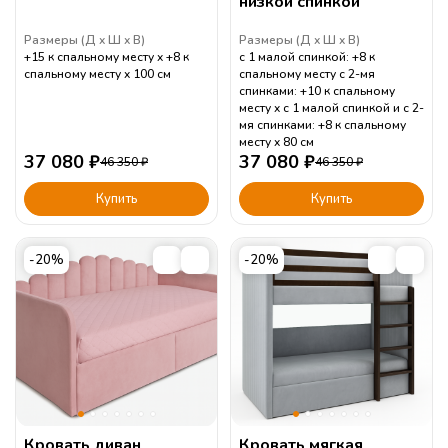
низкой спинкой
Размеры (
Д
Ш
В
)
Размеры (
Д
Ш
В
)
+15 к спальному месту
+8 к
с 1 малой спинкой: +8 к
спальному месту
100
см
спальному месту с 2-мя
спинками: +10 к спальному
месту
с 1 малой спинкой и с 2-
мя спинками: +8 к спальному
месту
80
см
37 080
₽
37 080
₽
46 350
₽
46 350
₽
Купить
Купить
-20%
-20%
Кровать диван
Кровать мягкая