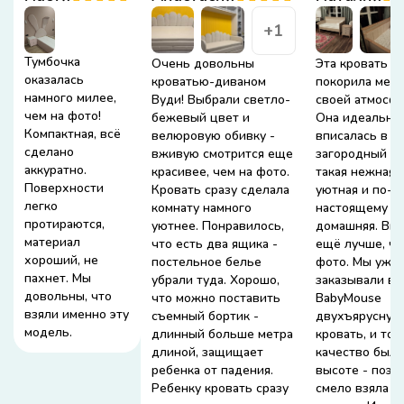
+1
Тумбочка
Очень довольны
Эта кровать п
оказалась
кроватью-диваном
покорила меня
намного милее,
Вуди! Выбрали светло-
своей атмосфе
чем на фото!
бежевый цвет и
Она идеально
Компактная, всё
велюровую обивку -
вписалась в н
сделано
вживую смотрится еще
загородный до
аккуратно.
красивее, чем на фото.
такая нежная,
Поверхности
Кровать сразу сделала
уютная и по-
легко
комнату намного
настоящему
протираются,
уютнее. Понравилось,
домашняя. Вы
материал
что есть два ящика -
ещё лучше, че
хороший, не
постельное белье
фото. Мы уже
пахнет. Мы
убрали туда. Хорошо,
заказывали в
довольны, что
что можно поставить
BabyMouse
взяли именно эту
съемный бортик -
двухъярусную
модель.
длинный больше метра
кровать, и тог
длиной, защищает
качество было
ребенка от падения.
высоте - поэт
Ребенку кровать сразу
смело взяла и 