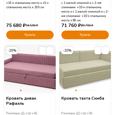
+15 к спальному месту
+5 к
с 1 малой спинкой и с 2-мя
спальному месту
150
см
спинками: +10 к спальному
месту
с 1 малой спинкой и с 2-
мя спинками: +10 к спальному
месту
85
см
75 680
₽
71 760
₽
94 590
₽
89 700
₽
Купить
Купить
-20%
-20%
Кровать диван
Кровать тахта Симба
Рафаэль
Размеры (
Д
Ш
В
)
Размеры (
Д
Ш
В
)