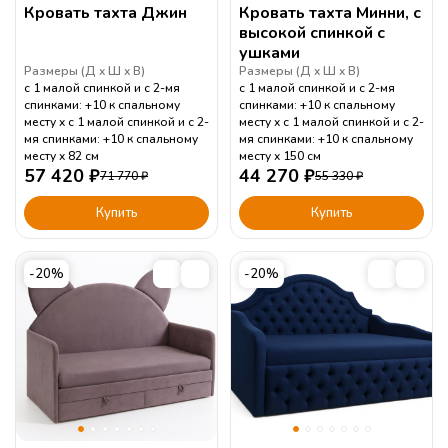
Кровать тахта Джин
Кровать тахта Минни, с
высокой спинкой с
ушками
Размеры (
Д
Ш
В
)
Размеры (
Д
Ш
В
)
с 1 малой спинкой и с 2-мя
с 1 малой спинкой и с 2-мя
спинками: +10 к спальному
спинками: +10 к спальному
месту
с 1 малой спинкой и с 2-
месту
с 1 малой спинкой и с 2-
мя спинками: +10 к спальному
мя спинками: +10 к спальному
месту
82
см
месту
150
см
57 420
₽
44 270
₽
71 770
₽
55 330
₽
Купить
Купить
-20%
-20%