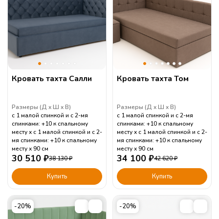
Кровать тахта Салли
Кровать тахта Том
Размеры (
Д
Ш
В
)
Размеры (
Д
Ш
В
)
с 1 малой спинкой и с 2-мя
с 1 малой спинкой и с 2-мя
спинками: +10 к спальному
спинками: +10 к спальному
месту
с 1 малой спинкой и с 2-
месту
с 1 малой спинкой и с 2-
мя спинками: +10 к спальному
мя спинками: +10 к спальному
месту
90
см
месту
90
см
30 510
₽
34 100
₽
38 130
₽
42 620
₽
Купить
Купить
-20%
-20%