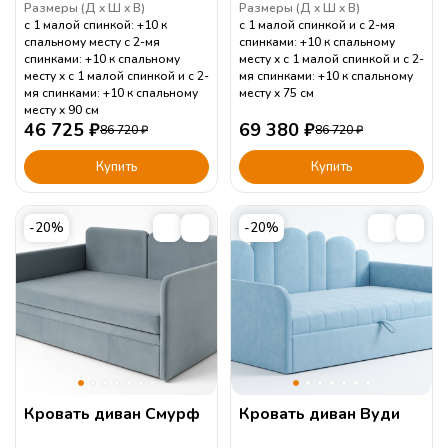
Размеры (
Д
Ш
В
)
Размеры (
Д
Ш
В
)
с 1 малой спинкой: +10 к
с 1 малой спинкой и с 2-мя
спальному месту с 2-мя
спинками: +10 к спальному
спинками: +10 к спальному
месту
с 1 малой спинкой и с 2-
месту
с 1 малой спинкой и с 2-
мя спинками: +10 к спальному
мя спинками: +10 к спальному
месту
75
см
месту
90
см
46 725
₽
69 380
₽
86 720
₽
86 720
₽
Купить
Купить
-20%
-20%
Кровать диван Смурф
Кровать диван Вуди