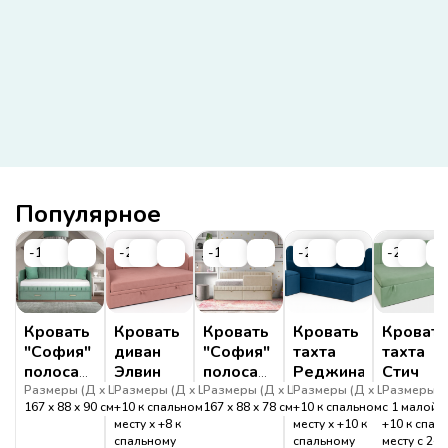
Популярное
-19%
-20%
-19%
-20%
-20%
Кровать
Кровать
Кровать
Кровать
Кровать
"София"
диван
"София"
тахта
тахта
полоса
Элвин
полоса
Реджина
Стич
дуга
угловая
Размеры (
Д
Ш
Размеры (
В
)
Д
Ш
Размеры (
В
)
Д
Ш
Размеры (
В
)
Д
Ш
Размеры (
В
)
167
88
90
см
+10 к спальному
167
88
78
см
+10 к спальному
с 1 малой 
с
месту
+8 к
месту
+10 к
+10 к спал
ящиком
спальному
спальному
месту с 2-м