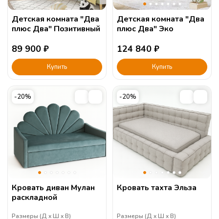
Детская комната "Два
Детская комната "Два
плюс Два" Позитивный
плюс Два" Эко
89 900
₽
124 840
₽
Купить
Купить
-20%
-20%
Кровать диван Мулан
Кровать тахта Эльза
раскладной
Размеры (
Д
Ш
В
)
Размеры (
Д
Ш
В
)