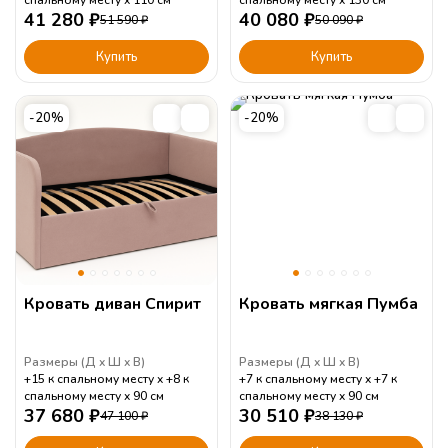
спальному месту
110
см
спальному месту
130
см
41 280
₽
40 080
₽
51 590
₽
50 090
₽
Купить
Купить
-20%
-20%
Кровать диван Спирит
Кровать мягкая Пумба
Размеры (
Д
Ш
В
)
Размеры (
Д
Ш
В
)
+15 к спальному месту
+8 к
+7 к спальному месту
+7 к
спальному месту
90
см
спальному месту
90
см
37 680
₽
30 510
₽
47 100
₽
38 130
₽