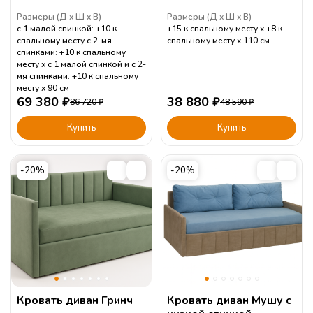
Размеры (
Д
Ш
В
)
Размеры (
Д
Ш
В
)
с 1 малой спинкой: +10 к
+15 к спальному месту
+8 к
спальному месту с 2-мя
спальному месту
110
см
спинками: +10 к спальному
месту
с 1 малой спинкой и с 2-
мя спинками: +10 к спальному
месту
90
см
69 380
₽
38 880
₽
86 720
₽
48 590
₽
Купить
Купить
-20%
-20%
Кровать диван Гринч
Кровать диван Мушу с