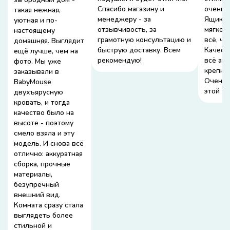
Спасибо магазину и
очень 
такая нежная,
менеджеру - за
Ящики 
уютная и по-
отзывчивость, за
мягко,
настоящему
грамотную консультацию и
всё, чт
домашняя. Выглядит
быструю доставку. Всем
Качест
ещё лучше, чем на
рекомендую!
всё акк
фото. Мы уже
крепко
заказывали в
Очень 
BabyMouse
этой ту
двухъярусную
кровать, и тогда
качество было на
высоте - поэтому
смело взяла и эту
модель. И снова всё
отлично: аккуратная
сборка, прочные
материалы,
безупречный
внешний вид.
Комната сразу стала
выглядеть более
стильной и