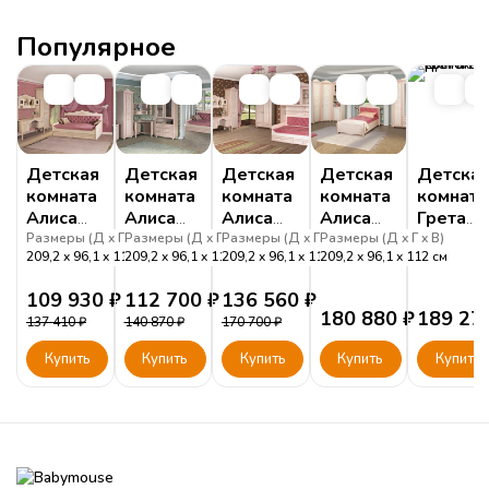
Популярное
Детская
Детская
Детская
Детская
Детска
комната
комната
комната
комната
комната
Алиса
Алиса
Алиса
Алиса
Грета
№1
№2
№3
№4
№1
Размеры (
Д
Г
Размеры (
В
)
Д
Г
Размеры (
В
)
Д
Г
Размеры (
В
)
Д
Г
В
)
209,2
96,1
112
209,2
см
96,1
112
209,2
см
96,1
112
209,2
см
96,1
112
см
109 930
₽
112 700
₽
136 560
₽
180 880
₽
189 27
137 410
₽
140 870
₽
170 700
₽
Купить
Купить
Купить
Купить
Купить