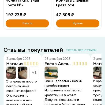
Комната спальная
Комната спальная
Грета №2
Грета №4
197 238
₽
47 508
₽
Купить
Купить
Отзывы покупателей
Читать все отзывы
2 декабря 2025
26 декабря 2025
2 дека
Наталия
Елена Александровна
Ната
+1
Очень довольны новым
К крова
Эта кровать просто
приобретением.
сразу в
покорила меня
Исполнение и качество
прикро
своей атмосферой!
кроватки на высоте!
тумбу.
Она идеально
Докупим покрывало и
подошл
вписалась в наш
подушки и будет отлично.
стилю,
загородный дом -