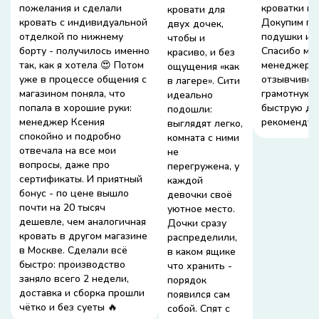
пожелания и сделали
кроватки на
кровати для
кровать с индивидуальной
Докупим по
двух дочек,
отделкой по нижнему
подушки и б
чтобы и
борту - получилось именно
Спасибо маг
красиво, и без
так, как я хотела 😍 Потом
менеджеру 
ощущения «как
уже в процессе общения с
отзывчивост
в лагере». Сити
магазином поняла, что
грамотную 
идеально
попала в хорошие руки:
быструю дос
подошли:
менеджер Ксения
рекомендую
выглядят легко,
спокойно и подробно
комната с ними
отвечала на все мои
не
вопросы, даже про
перегружена, у
сертификаты. И приятный
каждой
бонус - по цене вышло
девочки своё
почти на 20 тысяч
уютное место.
дешевле, чем аналогичная
Дочки сразу
кровать в другом магазине
распределили,
в Москве. Сделали всё
в каком ящике
быстро: производство
что хранить -
заняло всего 2 недели,
порядок
доставка и сборка прошли
появился сам
чётко и без суеты 🔥
собой. Спят с