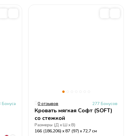
3 Бонуса
0 отзывов
277 Бонусов
Кровать мягкая Софт (SOFT)
со стежкой
Размеры (
Д
Ш
В
)
166 (186,206)
87 (97)
72,7
см