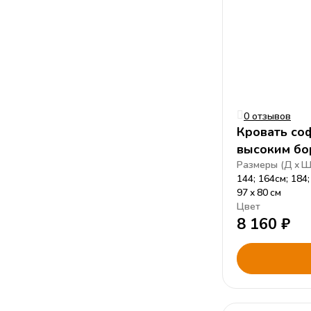
0 отзывов
Кровать соф
высоким бо
Размеры (
Д
144; 164см; 184;
97
80
см
Цвет
8 160
₽