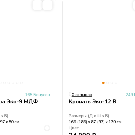
165 Бонусов
0 отзывов
249 
фа Эко-9 МДФ
Кровать Эко-12 В
Ш
В
)
Размеры (
Д
Ш
В
)
 97
80
см
166 (186)
87 (97)
170
см
Цвет