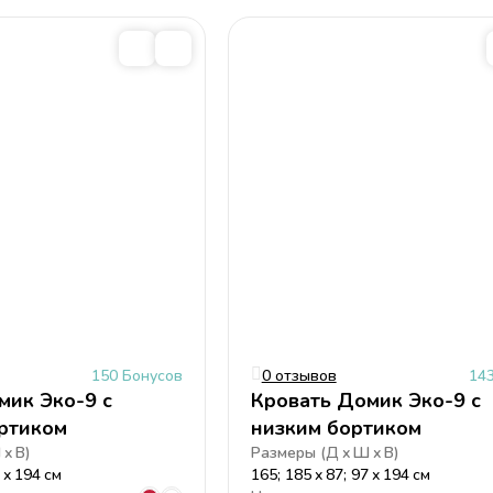
150 Бонусов
0 отзывов
14
мик Эко-9 с
Кровать Домик Эко-9 с
ртиком
низким бортиком
Ш
В
)
Размеры (
Д
Ш
В
)
194
см
165; 185
87; 97
194
см