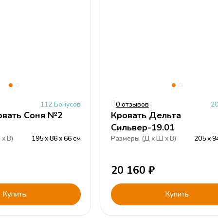
112 Бонусов
0 отзывов
2
овать Соня №2
Кровать Дельта
Сильвер-19.01
Ш
В
)
195
86
66
см
Размеры (
Д
Ш
В
)
205
9
20 160
₽
Купить
Купить