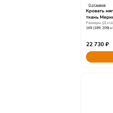
0 отзывов
Кровать мя
ткань Мери
Размеры (
Д
169 (189. 209)
22 730
₽