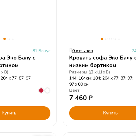
81 Бонус
0 отзывов
7
а Эко Балу с
Кровать софа Эко Балу 
ртиком
низким бортиком
Ш
В
)
Размеры (
Д
Ш
В
)
 204
77; 87; 97;
144; 164см; 184; 204
77; 87; 97;
97
80
см
Цвет
7 460
₽
Купить
Купить