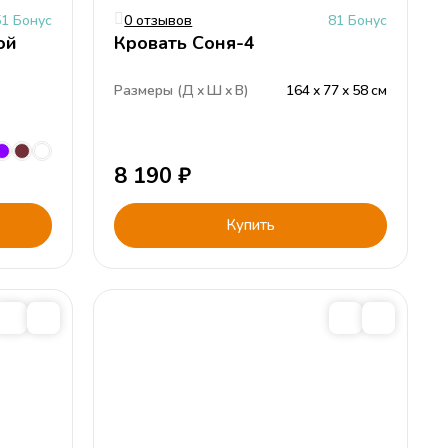
51 Бонус
0 отзывов
81 Бонус
ой
Кровать Соня-4
Размеры (
Д
Ш
В
)
164
77
58
см
8 190
₽
Купить