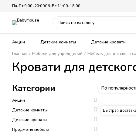
Пн-Пт 9:00-20:00
Сб-Вс 11:00-18:00
Акции
Детские комнаты
Детские кровати
Главная
/
Мебель для учреждений
/
Мебель для детского с
Кровати для детског
Скидки на популярные коллекции
Для мальчиков
Для девочек
Шкафы
Уголок школьника
Спальня
Акция на м
Для ново
Кровати-ч
Полки
Письменны
Кабинет
Категории
По популярност
Для девочек
Для мальчиков
Стеллажи
Парты
Гостиная
Классичес
Кровати-д
Стенки
Стулья
Прихожая
Для подростков
Односпальные
Комоды
Современ
С выдвижн
Туалетные
Акции
Для двоих детей
Двухъярусные
Тумбы
Лофт
Мягкие кр
Мягкая ме
Детские комнаты
Быстрая доставк
Детские кровати
Предметы мебели