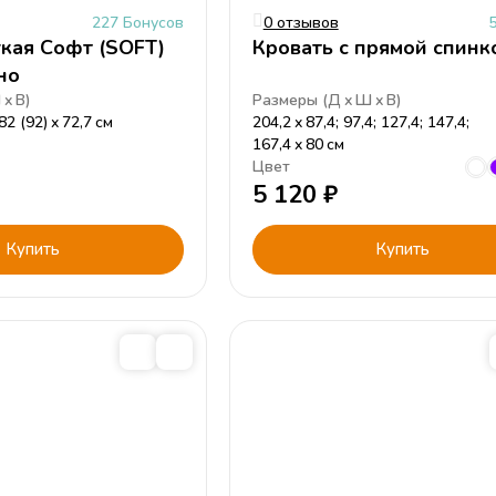
227 Бонусов
0 отзывов
гкая Софт (SOFT)
Кровать с прямой спинк
но
Ш
В
)
Размеры (
Д
Ш
В
)
82 (92)
72,7
см
204,2
87,4; 97,4; 127,4; 147,4;
167,4
80
см
Цвет
5 120
₽
Купить
Купить