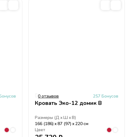
Бонусов
0 отзывов
257 Бонусов
Кровать Эко-12 домик В
Размеры (
Д
Ш
В
)
166 (186)
87 (97)
220
см
Цвет