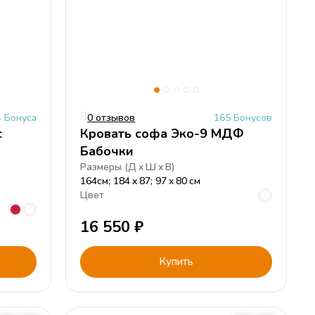
4 Бонуса
0 отзывов
165 Бонусов
с
Кровать софа Эко-9 МДФ
Бабочки
Размеры (
Д
Ш
В
)
164см; 184
87; 97
80
см
Цвет
16 550
₽
Купить