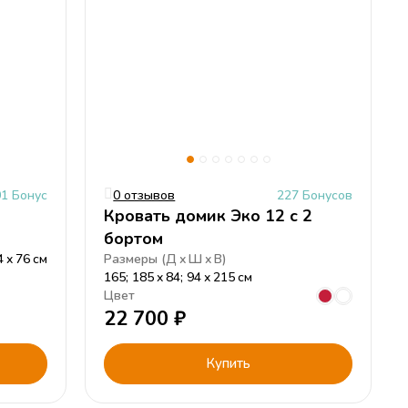
01 Бонус
0 отзывов
227 Бонусов
Кровать домик Эко 12 с 2
бортом
4
76
см
Размеры (
Д
Ш
В
)
165; 185
84; 94
215
см
Цвет
22 700
₽
Купить