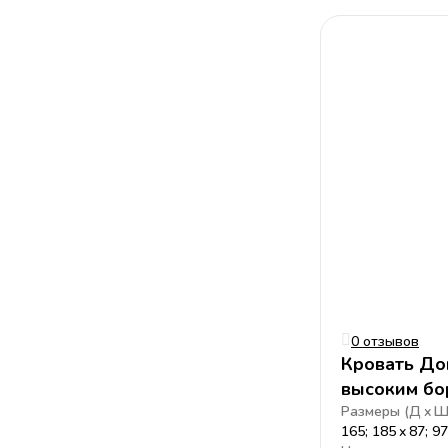
0 отзывов
Кровать До
высоким бо
Размеры (
Д
165; 185
87; 97