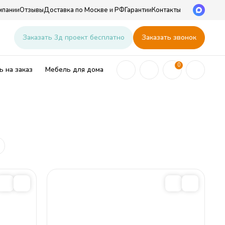
мпании
Отзывы
Доставка по Москве и РФ
Гарантии
Контакты
u
Заказать 3д проект бесплатно
Заказать звонок
0
 на заказ
Мебель для дома
ей