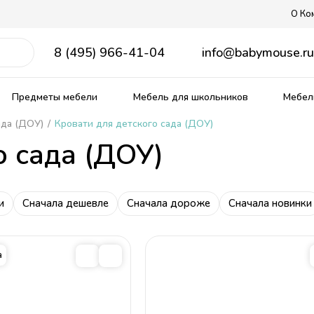
О Ко
8 (495) 966-41-04
info@babymouse.r
Предметы мебели
Мебель для школьников
Мебель
ада (ДОУ)
/
Кровати для детского сада (ДОУ)
о сада (ДОУ)
ягкие кровати
рожденных
ердаки
е столы
Распродажа мебели
Прованс
Кровати из массива
Столы и стулья для малыш
Матрасы, текстиль
и
Сначала дешевле
Сначала дороже
Cначала новинки
кие
омики
Тематические
Детские диваны
Ящики для игрушек
ные
ым спальным местом
 столики
Комплекты детской мебели
овати
бель
Комнаты из массива
а