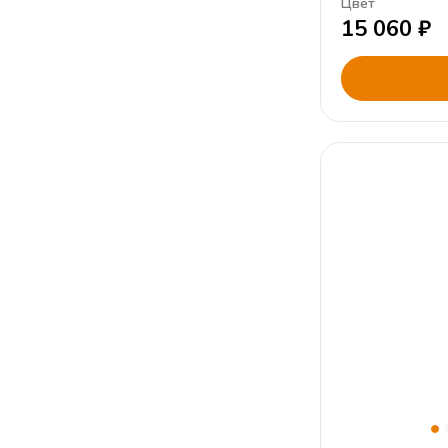
Цвет
15 060
₽