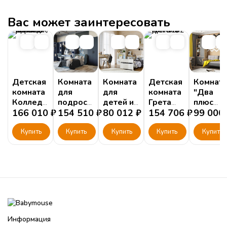
Вас может заинтересовать
Детская
Комната
Комната
Детская
Комнат
комната
для
для
комната
"Два
Колледж
подростков
детей и
Грета
плюс
Серо-
166 010
₽
Бостон
154 510
₽
подростков
80 012
₽
№2
154 706
₽
два"
99 000
зеленый
Тимберика
Серая
/ белый
Купить
Купить
Кидс №8
Купить
Купить
Купить
Информация