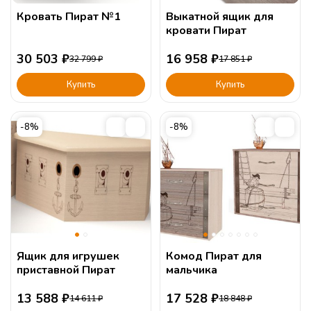
Комнаты для мальчиков
Акции
Скидки на популярны
Кровать Пират №1
Выкатной ящик для
кровати Пират
Cогласен с
условиями
обработки персональных данных
30 503
₽
16 958
₽
32 799
₽
17 851
₽
Купить
Купить
-8%
-8%
Ящик для игрушек
Комод Пират для
приставной Пират
мальчика
13 588
₽
17 528
₽
14 611
₽
18 848
₽