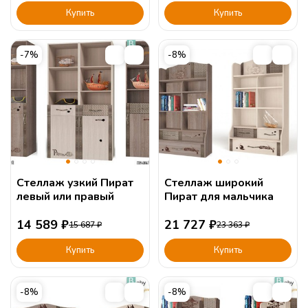
Купить
Купить
-7%
-8%
Стеллаж узкий Пират
Стеллаж широкий
левый или правый
Пират для мальчика
14 589
₽
21 727
₽
15 687
₽
23 363
₽
Купить
Купить
-8%
-8%