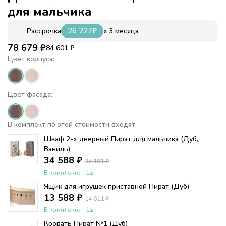
для мальчика
26 227
₽
x 3 месяца
Рассрочка
78 679
₽
84 601
₽
Цвет корпуса:
Цвет фасада:
В комплект по этой стоимости входят:
Шкаф 2-х дверный Пират для мальчика (Дуб,
Ваниль)
34 588
₽
37 191
₽
В комплекте - 1шт.
Ящик для игрушек приставной Пират (Дуб)
13 588
₽
14 611
₽
В комплекте - 1шт.
Кровать Пират №1 (Дуб)