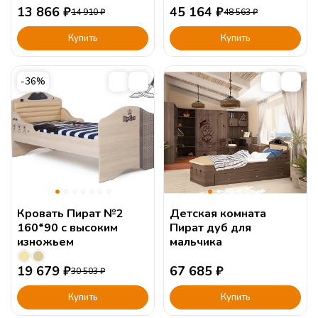
13 866
₽
45 164
₽
14 910
₽
48 563
₽
Купить
Купить
-36%
Кровать Пират №2
Детская комната
160*90 с высоким
Пират дуб для
изножьем
мальчика
19 679
₽
67 685
₽
30 503
₽
Купить
Купить