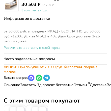
30 503
₽
32 799
₽
В комплекте - 1шт.
Информация о доставке
от 50 000 руб. в пределах МКАД - БЕСПЛАТНО; до 50 000
руб. -1200 руб. - за МКАД + 40 руб/км Срок доставки 3-25
рабочих дней.
Рассчитать доставку в свой город
Часто задаваемые вопросы
АКЦИЯ!! При покупке от 70 000 руб. бесплатная сборка в
Москве.
Задать вопрос
0
Описание
Заказать 3д проект бесплатно
Отзывы
Доставка
Во
Характеристики
Коллекция
Прикрепите фото плана комнаты с точными размерами
Детская комната Пират (Pirat)
БЕСПЛАТНО;
Страна
Россия
С этим товаром покупают
Коллекция
Детская комната Пират (Pirat)
БЕСПЛАТНО.
Стиль
Тематические,
Современные
Страна
Россия
Морской