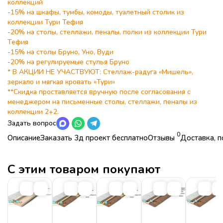
коллекций
-15% на шкафы, тумбы, комоды, туалетный столик из
коллекции Тури Тефия
-20% на столы, стеллажи, пеналы, полки из коллекции Тури
Тефия
-15% на столы Бруно, Уно, Вуди
Подробнее
-20% на регулируемые стулья Бруно
* В АКЦИИ НЕ УЧАСТВУЮТ: Стеллаж-радуга «Мишель»,
зеркало и мягкая кровать «Тури»
**Скидка проставляется вручную после согласования с
менеджером на письменные столы, стеллажи, пеналы из
коллекции 2+2.
Задать вопрос
0
Описание
Заказать 3д проект бесплатно
Отзывы
Доставка, п
Характеристики
Коллекция
Прикрепите фото плана комнаты с точными размерами
Детская мебель Классика 38
попугаев
С этим товаром покупают
Коллекция
Детская мебель Классика 38 попугаев
Страна
Россия
Страна
Россия
Стиль
Современные
,
Классический
Стиль
Современные
,
Классический
Цветовая гамма
рамух белый
Цветовая гамма
рамух белый
Цвет