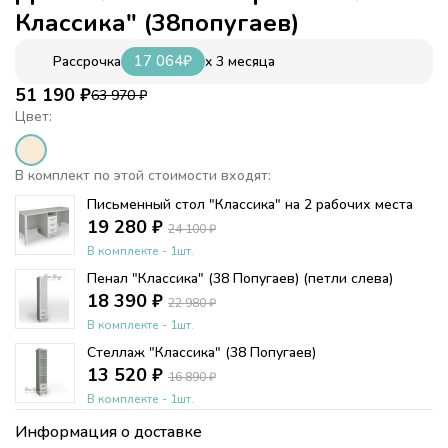
Классика" (38попугаев)
17 064
₽
x 3 месяца
Рассрочка
51 190
₽
63 970
₽
Цвет:
В комплект по этой стоимости входят:
Письменный стол "Классика" на 2 рабочих места
19 280
₽
24 100
₽
В комплекте - 1шт.
Пенал "Классика" (38 Попугаев) (петли слева)
18 390
₽
22 980
₽
В комплекте - 1шт.
Стеллаж "Классика" (38 Попугаев)
13 520
₽
16 890
₽
В комплекте - 1шт.
Информация о доставке