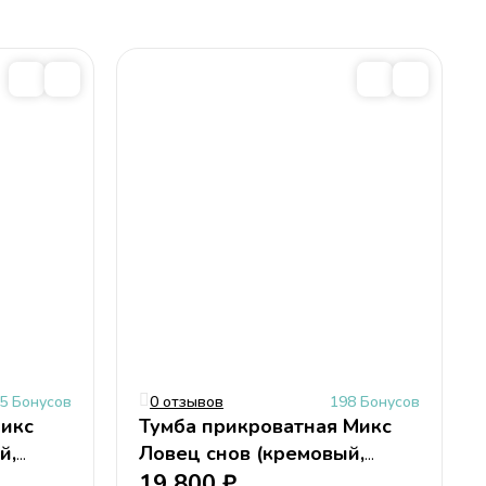
5 Бонусов
0 отзывов
198 Бонусов
икс
Тумба прикроватная Микс
й,
Ловец снов (кремовый,
цветной)
19 800
₽