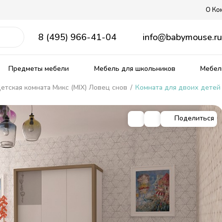
О Ко
8 (495) 966-41-04
info@babymouse.r
Предметы мебели
Мебель для школьников
Мебель
етская комната Микс (MIX) Ловец снов
/
Комната для двоих детей
Поделиться
ягкие кровати
рожденных
ердаки
е столы
Распродажа мебели
Прованс
Кровати из массива
Столы и стулья для малыш
Матрасы, текстиль
кие
омики
Тематические
Детские диваны
Ящики для игрушек
ные
ым спальным местом
 столики
Комплекты детской мебели
овати
бель
Комнаты из массива