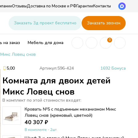
мпании
Отзывы
Доставка по Москве и РФ
Гарантии
Контакты
u
Заказать 3д проект бесплатно
Заказать звонок
0
 на заказ
Мебель для дома
 Микс Ловец снов
5,00
Артикул:
596-424
1692 Бонуса
Комната для двоих детей
ей
Микс Ловец снов
В комплект по этой стоимости входят:
Кровать №5 с подъемным механизмом Микс
Ловец снов (кремовый, цветной)
40 307
₽
В комплекте - 2шт.