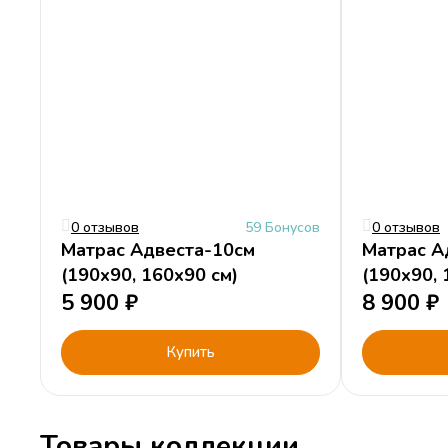
→
Обновить капчу (CAPTCHA)
Cогласен с
условиями
обработки персональных данных
0 отзывов
59 Бонусов
0 отзывов
Матрас Адвеста-10см
Матрас А
(190х90, 160х90 см)
(190х90, 
5 900
₽
8 900
₽
Купить
Товары коллекции