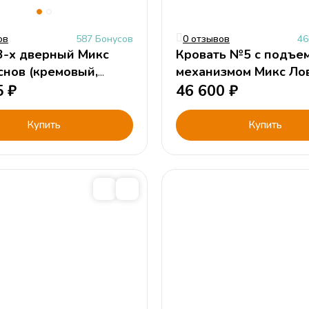
ов
587 Бонусов
0 отзывов
46
-х дверный Микс
Кровать №5 с подъе
снов (кремовый,
механизмом Микс Ло
й)
5
₽
снов (кремовый, цвет
46 600
₽
190х120 см
Купить
Купить