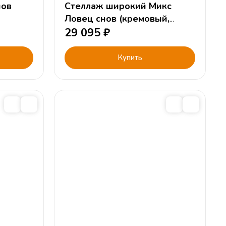
нов
Стеллаж широкий Микс
Ловец снов (кремовый,
цветной)
29 095
₽
Купить