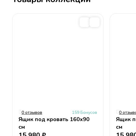
0 отзывов
159 Бонусов
0 отзыв
Ящик под кровать 160х90
Ящик п
см
см
15 980
₽
15 98