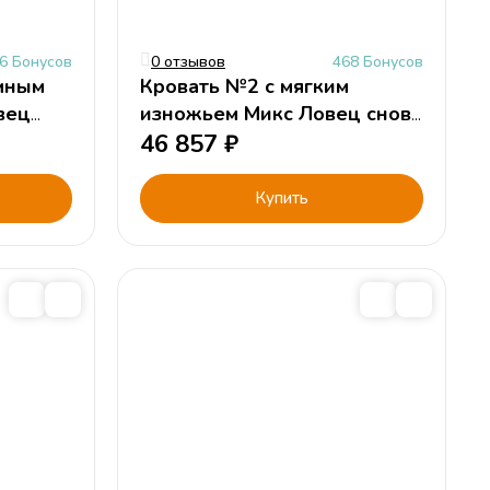
6 Бонусов
0 отзывов
468 Бонусов
мным
Кровать №2 с мягким
вец
изножьем Микс Ловец снов
ной),
(кремовый, цветной),
46 857
₽
190х120 см
Купить