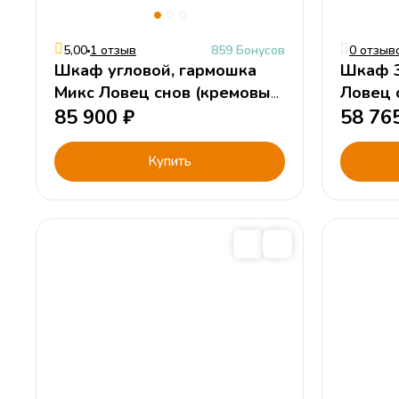
5,00
1 отзыв
859 Бонусов
0 отзыв
Шкаф угловой, гармошка
Шкаф 3
Микс Ловец снов (кремовый,
Ловец 
цветной)
85 900
₽
цветно
58 76
Купить