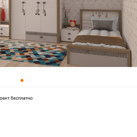
оект бесплатно
ми
Спальное место
160х90 см
,
190х90 
Наличие бортика
н
безопасности