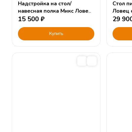
Надстройка на стол/
Стол п
навесная полка Микс Ловец
Ловец 
снов (кремовый, цветной)
15 500
₽
цветно
29 90
Купить