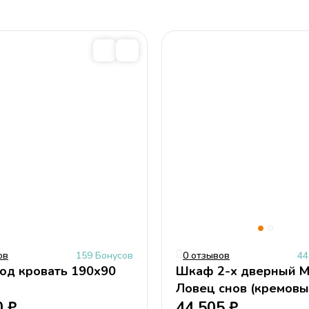
ов
159 Бонусов
0 отзывов
44
од кровать 190х90
Шкаф 2-х дверный М
Ловец снов (кремовы
0
₽
цветной)
44 505
₽