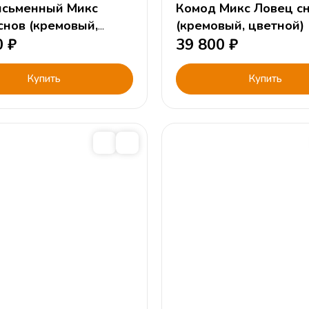
исьменный Микс
Комод Микс Ловец с
снов (кремовый,
(кремовый, цветной)
й)
0
₽
39 800
₽
Купить
Купить