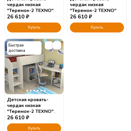
чердак низкая
чердак низкая
"Теремок-2 TEXNO"
"Теремок-2 TEXNO"
салатовая
26 610
₽
26 610
₽
Купить
Купить
Быстрая
доставка
Детская кровать-
чердак низкая
"Теремок-2 TEXNO"
дуб молочный
26 610
₽
Купить