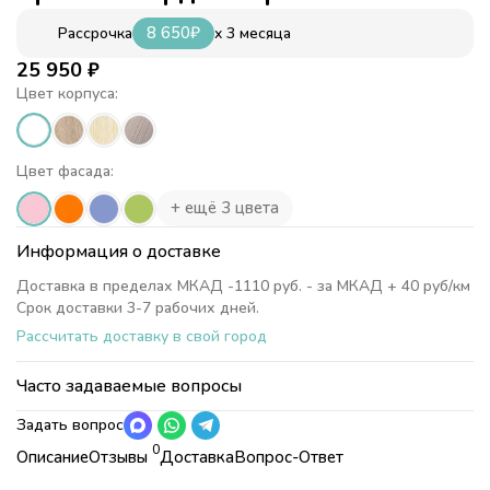
8 650
₽
x 3 месяца
Рассрочка
25 950
₽
Цвет корпуса:
Цвет фасада:
+ ещё 3 цвета
Информация о доставке
Доставка в пределах МКАД -1110 руб. - за МКАД + 40 руб/км
Срок доставки 3-7 рабочих дней.
Рассчитать доставку в свой город
Часто задаваемые вопросы
Задать вопрос
0
Описание
Отзывы
Доставка
Вопрос-Ответ
Характеристики
Коллекция
Теремок