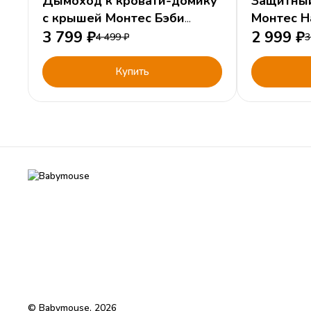
Дымоход к кровати-домику
Защитный
с крышей Монтес Бэби
Монтес Н
Натурал
3 799
₽
2 999
₽
4 499
₽
3
Купить
© Babymouse, 2026