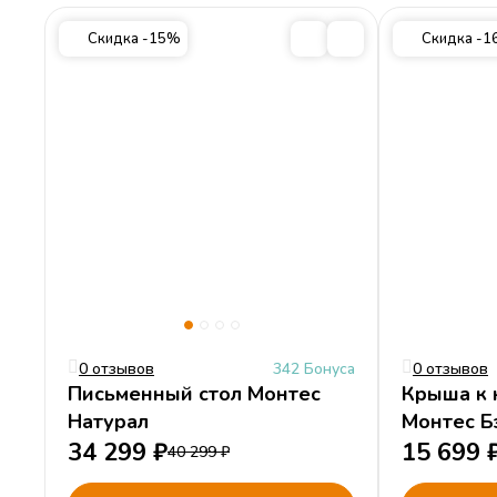
Гарантия
24 месяца
Скидка -15%
Скидка -
Длина
216 см
Рекомендуемая высота матраса:17-20 см
Максимальная нагрузка:130 кг
Основание кровати:ЛДСП
Особенность:Возможно дополнить боковым окном и дымохо
Категории
Коллекция Монтес Натурал
Для девочек
Односп
Cогласен с
условиями
обработки персональных данных
0 отзывов
342 Бонуса
0 отзывов
Письменный стол Монтес
Крыша к 
Натурал
Монтес Б
34 299
₽
15 699
40 299
₽