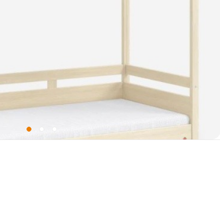
Ширина
102 
Высота
166 
Материал
ЛДСП класс Е1, с толщиной 8 -16 