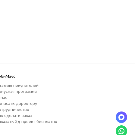
эбиМаус
тзывы покупателей
онусная программа
 нас
аписать директору
отрудничество
ак сделать заказ
аказать 3д проект бесплатно