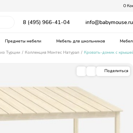
О Ко
8 (495) 966-41-04
info@babymouse.r
Предметы мебели
Мебель для школьников
Мебель
 из Турции
/
Коллекция Монтес Натурал
/
Кровать-домик с крыше
Поделиться
ягкие кровати
рожденных
ердаки
е столы
Распродажа мебели
Прованс
Кровати из массива
Столы и стулья для малыш
Матрасы, текстиль
кие
омики
Тематические
Детские диваны
Ящики для игрушек
ные
ым спальным местом
 столики
Комплекты детской мебели
овати
бель
Комнаты из массива