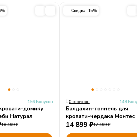
Артикул
20.76.1304.
16%
Скидка -15%
дом.
альные кровати
Кровати-домики
156 Бонусов
0 отзывов
148 Бон
кровати-домику
Балдахин-тоннель для
эби Натурал
кровати-чердака Монтес
₽
14 899
₽
18 499
₽
17 499
₽