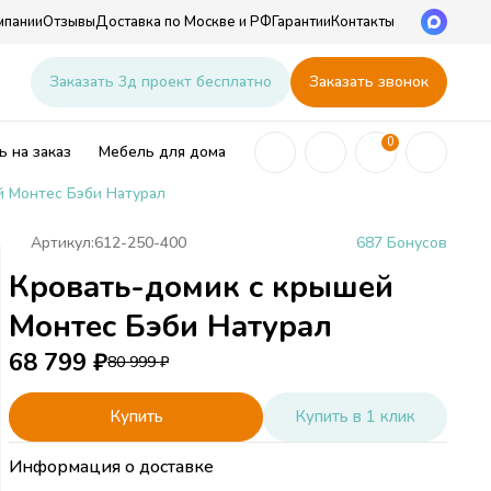
мпании
Отзывы
Доставка по Москве и РФ
Гарантии
Контакты
u
Заказать 3д проект бесплатно
Заказать звонок
0
 на заказ
Мебель для дома
й Монтес Бэби Натурал
Артикул:
612-250-400
687 Бонусов
Кровать-домик с крышей
ей
Монтес Бэби Натурал
68 799
₽
80 999
₽
Купить
Купить в 1 клик
Информация о доставке