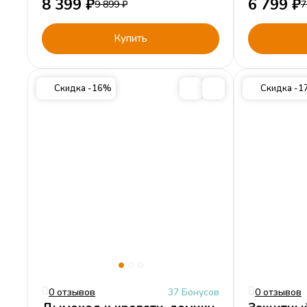
8 399
₽
6 799
₽
9 899
₽
7
Купить
Скидка -16%
Скидка -
0 отзывов
37 Бонусов
0 отзывов