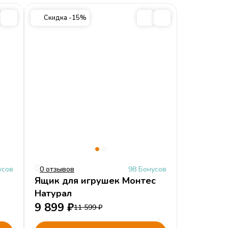
00
Скидка -15%
усов
0 отзывов
98 Бонусов
Ящик для игрушек Монтес
Натурал
9 899
₽
11 599
₽