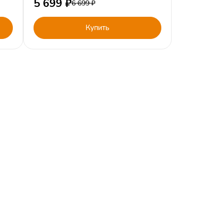
5 699
₽
6 699
₽
Купить