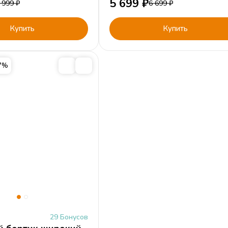
5 699
₽
 999
₽
6 699
₽
Купить
Купить
17%
29 Бонусов