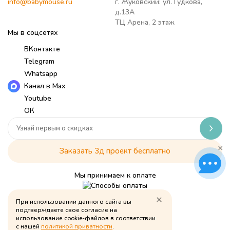
info@babymouse.ru
г. Жуковский: ул. Гудкова,
д.13А
ТЦ Арена, 2 этаж
Мы в соцсетях
ВКонтакте
Telegram
Whatsapp
Канал в Max
Youtube
ОК
×
Заказать 3д проект бесплатно
Мы принимаем к оплате
При использовании данного сайта вы
Политика обработки персональных данных
подтверждаете свое согласие на
использование cookie-файлов в соответствии
© Babymouse, 2026
с нашей
политикой приватности
.