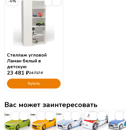
-6%
Стеллаж угловой
Ламан белый в
детскую
23 481
₽
24 717
₽
Купить
Вас может заинтересовать
-5%