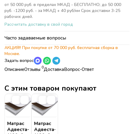
от 50 000 руб. в пределах МКАД - БЕСПЛАТНО; до 50 000
руб. -1200 руб. - за МКАД + 40 руб/км Срок доставки 3-25
рабочих дней.
Рассчитать доставку в свой город
Часто задаваемые вопросы
АКЦИЯ!! При покупке от 70 000 руб. бесплатная сборка в
Москве.
Задать вопрос
0
Описание
Отзывы
Доставка
Вопрос-Ответ
Характеристики
Коллекция
БЕСПЛАТНО;
Детская комната La-man
Страна
Россия
С этим товаром покупают
Коллекция
Детская комната La-man
БЕСПЛАТНО.
Страна
Россия
Высота
66 см
Мария
16 марта 2024 20:24
Высота
66 см
Подъем:
Длина
210 см
Подскажите, пожалуйста, длину кровати при спальном месте
Длина
210 см
Ширина
110 см
160 см?
Тел 8916-112-5223
Ширина
110 см
Рекомендуемая высота
14-16 см
Матрас
Матрас
матраса
Адвеста-10см
Адвеста-15см
Рекомендуемая
14-16 см
Консультант Екатерина
17 марта 2024 22:00