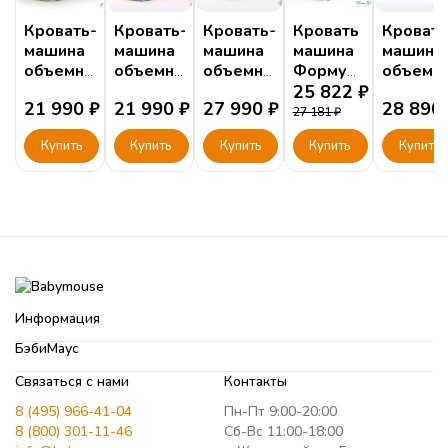
Кровать-
Кровать-
Кровать-
Кровать
Кровать
машина
машина
машина
машина
машина
объемная
объемная
объемная
Формула
объемн
Ево
Ево
NEO
белая
25 822
₽
NEO
21 990
₽
21 990
₽
27 990
₽
28 890
"Мазда"
"Мерседес"
"БМВ"
(спал.место
"Мерсед
27 181
₽
белая
190х90
Полици
Купить
Купить
Купить
Купить
Купить
и
160х90см)
Информация
БэбиМаус
Связаться с нами
Контакты
8 (495) 966-41-04
Пн-Пт 9:00-20:00
8 (800) 301-11-46
Сб-Вс 11:00-18:00