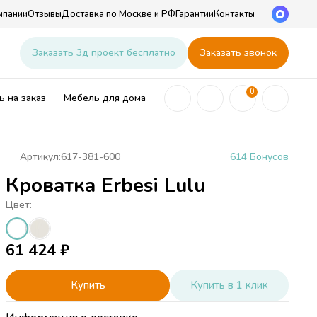
мпании
Отзывы
Доставка по Москве и РФ
Гарантии
Контакты
u
Заказать 3д проект бесплатно
Заказать звонок
0
 на заказ
Мебель для дома
Артикул:
617-381-600
614 Бонусов
Кроватка Erbesi Lulu
ей
Цвет:
61 424
₽
Купить
Купить в 1 клик