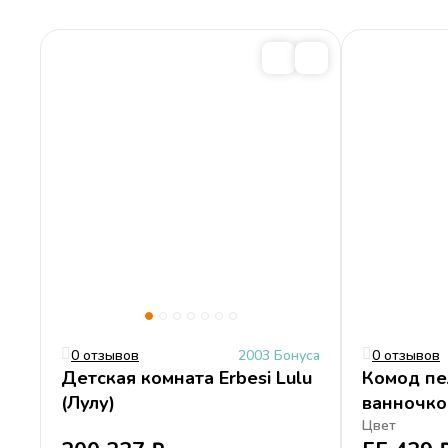
Длина
132 см
Кроватка Erbesi Lulu
Категории
Erbesi Lulu
VIP кроватки
Кроватки с ящиком
E
Cогласен с
условиями
обработки персональных данных
0 отзывов
2003 Бонуса
0 отзывов
Детская комната Erbesi Lulu
Комод пе
(Лулу)
ванночкой
Цвет