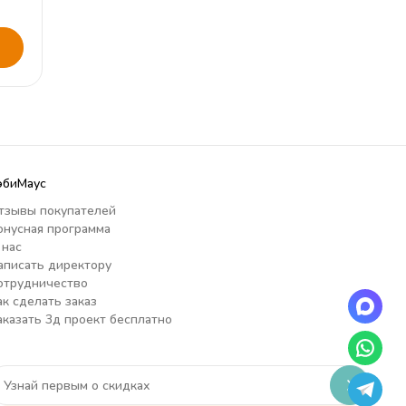
эбиМаус
тзывы покупателей
онусная программа
 нас
аписать директору
отрудничество
ак сделать заказ
аказать 3д проект бесплатно