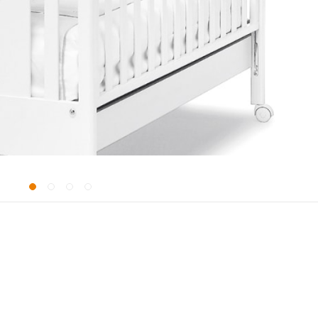
Ширина
73 м
Высота
104 см
Спальное место
125х65 см