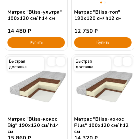
Матрас "Bliss-ультра"
Матрас "Bliss-топ"
190х120 см/ h14 см
190х120 см/ h12 см
14 480
₽
12 750
₽
Купить
Купить
Быстрая
Быстрая
доставка
доставка
Матрас "Bliss-кокос
Матрас "Bliss-кокос
Big" 190х120 см/ h14
Plus" 190х120 см/ h12
см
см
15 860
₽
14 320
₽