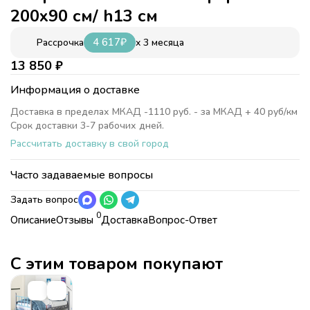
200х90 см/ h13 см
4 617
₽
x 3 месяца
Рассрочка
13 850
₽
Информация о доставке
Доставка в пределах МКАД -1110 руб. - за МКАД + 40 руб/км
Срок доставки 3-7 рабочих дней.
Рассчитать доставку в свой город
Часто задаваемые вопросы
Задать вопрос
0
Описание
Отзывы
Доставка
Вопрос-Ответ
Характеристики
Коллекция
Матрасы для кроватей от
фабрики "Формула мебели"
С этим товаром покупают
Коллекция
Матрасы для кроватей от фабрики
Страна
Россия
"Формула мебели"
Страна
Россия
чехол поликоттон несъемный стеганый на синтепоне 0,5 см