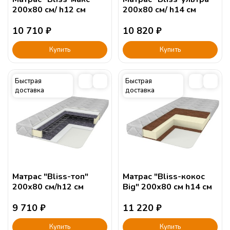
Сборка:
200х80 см/ h12 см
200х80 см/ h14 см
10 710
₽
10 820
₽
Купить
Купить
Быстрая
Быстрая
доставка
доставка
Матрас "Bliss-топ"
Матрас "Bliss-кокос
200х80 см/h12 см
Big" 200х80 см h14 см
9 710
₽
11 220
₽
Купить
Купить