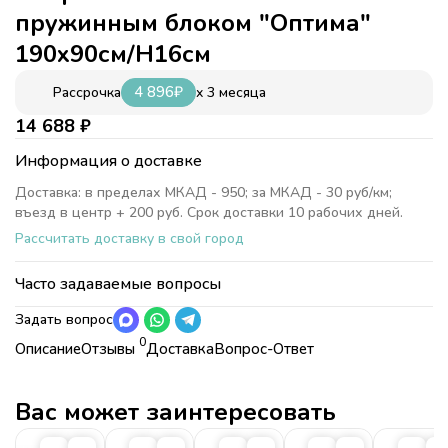
пружинным блоком "Оптима"
190х90см/H16см
4 896
₽
x 3 месяца
Рассрочка
14 688
₽
Информация о доставке
Доставка: в пределах МКАД - 950; за МКАД - 30 руб/км;
въезд в центр + 200 руб. Срок доставки 10 рабочих дней.
Рассчитать доставку в свой город
Часто задаваемые вопросы
Задать вопрос
0
Описание
Отзывы
Доставка
Вопрос-Ответ
Характеристики
Коллекция
Матрасы Бланес
Вас может заинтересовать
Коллекция
Матрасы Бланес
Высота
16см
Высота
16см
Длина
190см