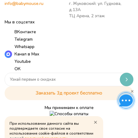
info@babymouse.ru
г. Жуковский: ул. Гудкова,
д.13А
ТЦ Арена, 2 этаж
Мы в соцсетях
ВКонтакте
Telegram
Whatsapp
Канал в Max
Youtube
ОК
×
Заказать 3д проект бесплатно
Мы принимаем к оплате
При использовании данного сайта вы
Политика обработки персональных данных
подтверждаете свое согласие на
использование cookie-файлов в соответствии
© Babymouse, 2026