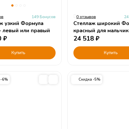
ов
149 Бонусов
0 отзывов
24
ж узкий Формула
Стеллаж широкий Фо
- левый или правый
красный для мальчик
0
₽
24 518
₽
Купить
Купить
 -6%
Скидка -5%