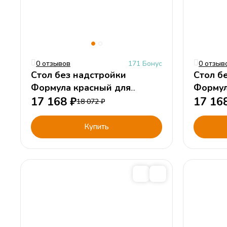
0 отзывов
171 Бонус
0 отзыв
Стол без надстройки
Стол б
Формула красный для
Формул
мальчика
17 168
₽
мальчи
17 16
18 072
₽
Купить