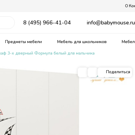
О Ко
8 (495) 966-41-04
info@babymouse.r
Предметы мебели
Мебель для школьников
Мебель
аф 3-х дверный Формула белый для мальчика
Поделиться
ягкие кровати
рожденных
ердаки
е столы
Распродажа мебели
Прованс
Кровати из массива
Столы и стулья для малыш
Матрасы, текстиль
кие
омики
Тематические
Детские диваны
Ящики для игрушек
ные
ым спальным местом
 столики
Комплекты детской мебели
овати
бель
Комнаты из массива