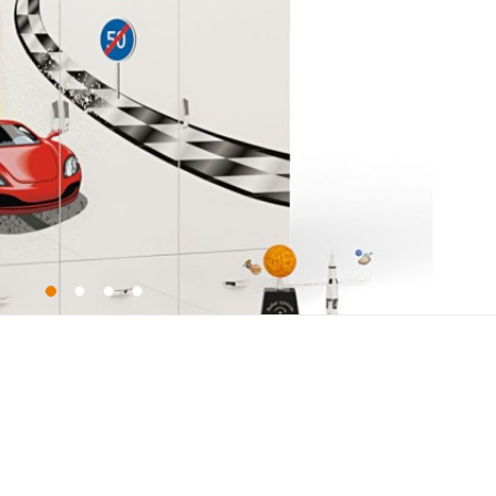
Направляющие шариковые Boya
полного выдвижения, Пет
накладные с доводчиками, Фас
ЛДСП с УФ печать