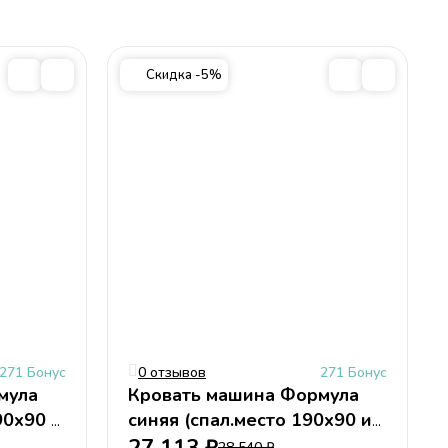
ки
4,
см
Скидка -5%
е
й
271 Бонус
0 отзывов
271 Бонус
мула
Кровать машина Формула
90х90 и
синяя (спал.место 190х90 и
160х90см)
28 540
₽