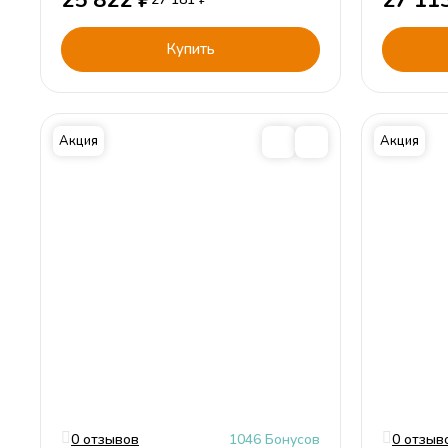
25 822
₽
27 11
Детская комната Формула (Formula)
Купить
Акция
Акция
0 отзывов
1046 Бонусов
0 отзыв