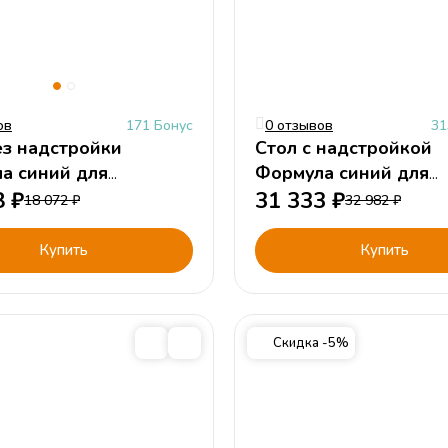
ов
171 Бонус
0 отзывов
31
ез надстройки
Стол с надстройкой
а синий для
Формула синий для
ка
8
₽
мальчика
31 333
₽
18 072
₽
32 982
₽
Купить
Купить
Скидка -5%