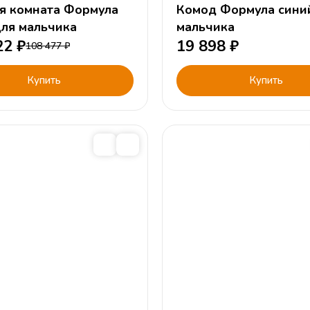
я комната Формула
Комод Формула сини
для мальчика
мальчика
22
₽
19 898
₽
108 477
₽
Купить
Купить