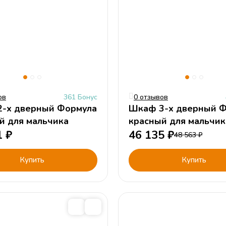
ов
361 Бонус
0 отзывов
-х дверный Формула
Шкаф 3-х дверный 
й для мальчика
красный для мальчик
1
₽
46 135
₽
48 563
₽
Купить
Купить