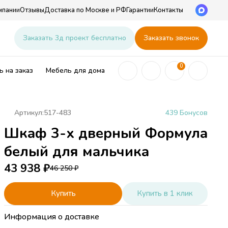
мпании
Отзывы
Доставка по Москве и РФ
Гарантии
Контакты
u
Заказать 3д проект бесплатно
Заказать звонок
0
 на заказ
Мебель для дома
Артикул:
517-483
439 Бонусов
Шкаф 3-х дверный Формула
ей
белый для мальчика
43 938
₽
46 250
₽
Купить
Купить в 1 клик
Информация о доставке