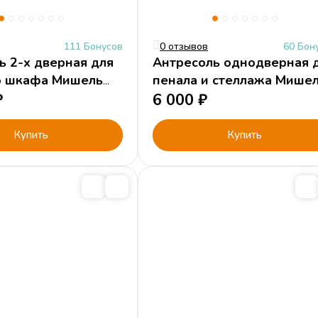
111 Бонусов
0 отзывов
60 Бон
ь 2-х дверная для
Антресоль однодверная 
о шкафа Мишель
пенала и стеллажа Мише
лубина 45
₽
Фрост (все размеры)
6 000
₽
Купить
Купить