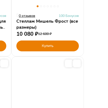
усов
0 отзывов
100 Бонусов
для
Стеллаж Мишель Фрост (все
ль
размеры)
10 080
₽
12 600
₽
Купить