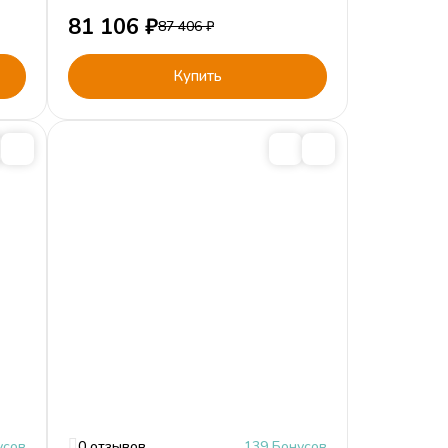
81 106
₽
87 406
₽
Купить
усов
0 отзывов
139 Бонусов