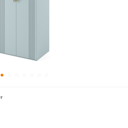
ет
Глубина
45 
Материал
Корпус: ЛДСП 16 мм; Фасады: М