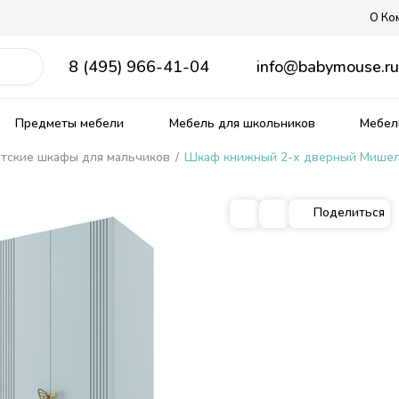
О Ко
8 (495) 966-41-04
info@babymouse.r
Предметы мебели
Мебель для школьников
Мебель
тские шкафы для мальчиков
/
Шкаф книжный 2-х дверный Мише
Поделиться
ягкие кровати
рожденных
ердаки
е столы
Распродажа мебели
Прованс
Кровати из массива
Столы и стулья для малыш
Матрасы, текстиль
кие
омики
Тематические
Детские диваны
Ящики для игрушек
ные
ым спальным местом
 столики
Комплекты детской мебели
овати
бель
Комнаты из массива