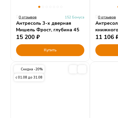
0 отзывов
152 Бонуса
0 отзывов
Антресоль 3-х дверная
Антресол
Мишель Фрост, глубина 45
книжног
15 200
₽
Фрост, г
11 106
Купить
Скидка -20%
с 01.08 до 31.08