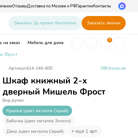
мпании
Отзывы
Доставка по Москве и РФ
Гарантии
Контакты
u
Заказать 3д проект бесплатно
Заказать звонок
0
 на заказ
Мебель для дома
ль Фрост
Артикул:
614-246-600
388 Бонусов
Шкаф книжный 2-х
ей
дверный Мишель Фрост
Вид ручки:
Крылья (цвет металла Серый)
Бабочка (цвет металла Золото)
+ ещё 1 арт.
Деко (цвет металла Серый)