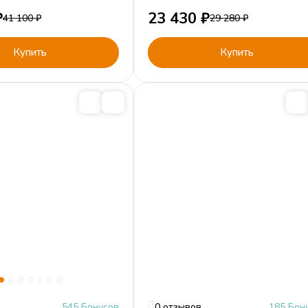
₽
23 430
₽
41 100
₽
29 280
₽
Купить
Купить
545 Бонусов
0 отзывов
185 Бон