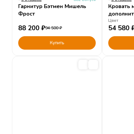
Гарнитур Бэтмен Мишель
Кровать 
Фрост
дополнит
местом
Цвет
88 200
₽
54 580
94 500
₽
Купить