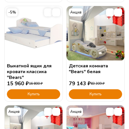
-5%
Акция
Выкатной ящик для
Детская комната
кровати классика
"Bears" белая
"Bears"
15 960
₽
79 143
₽
16 800
₽
83 309
₽
Купить
Купить
Акция
Акция