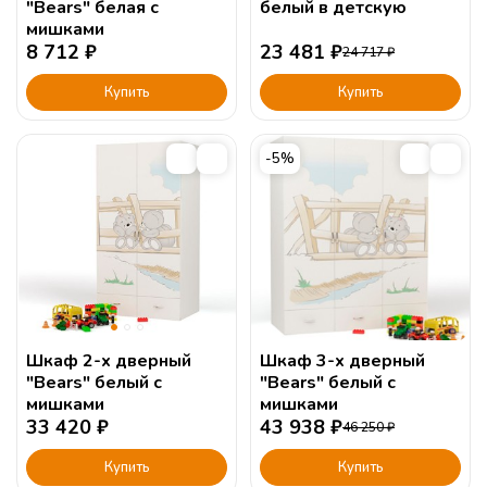
"Bears" белая с
белый в детскую
мишками
8 712
₽
23 481
₽
24 717
₽
Купить
Купить
-5%
Шкаф 2-х дверный
Шкаф 3-х дверный
"Bears" белый с
"Bears" белый с
мишками
мишками
33 420
₽
43 938
₽
46 250
₽
Купить
Купить