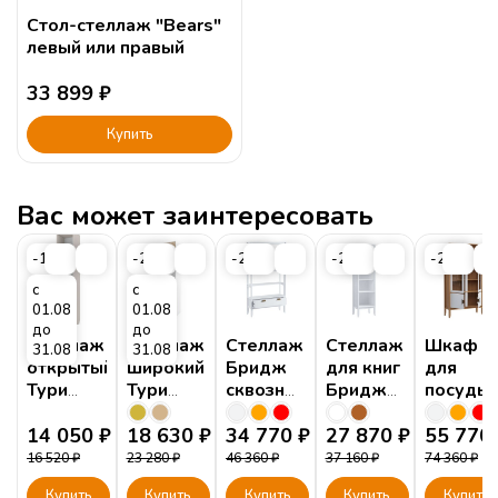
Стол-стеллаж "Bears"
левый или правый
33 899
₽
Купить
Вас может заинтересовать
-15%
-20%
-25%
-25%
-25%
с
с
01.08
01.08
до
до
Стеллаж
Стеллаж
Стеллаж
Стеллаж
Шкаф
31.08
31.08
открытый
широкий
Бридж
для книг
для
Тури
Тури
сквозной
Бридж
посуды
Тефия
Белый
широкий,
узкий
Бридж
14 050
₽
18 630
₽
1 ящик
34 770
₽
27 870
₽
2-х
55 770
дверный
16 520
₽
23 280
₽
46 360
₽
37 160
₽
74 360
₽
2 глухих
Купить
Купить
Купить
Купить
Купить