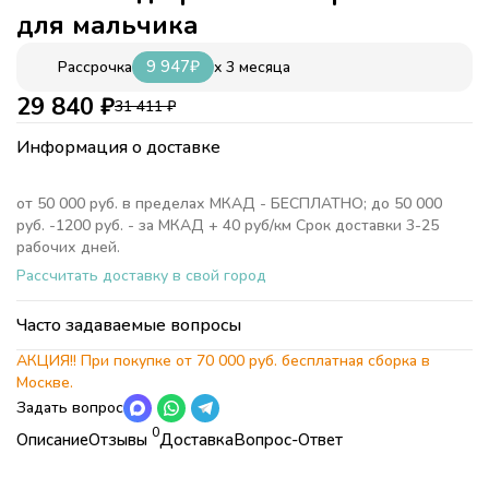
для мальчика
9 947
₽
x 3 месяца
Рассрочка
29 840
₽
31 411
₽
Информация о доставке
от 50 000 руб. в пределах МКАД - БЕСПЛАТНО; до 50 000
руб. -1200 руб. - за МКАД + 40 руб/км Срок доставки 3-25
рабочих дней.
Рассчитать доставку в свой город
Часто задаваемые вопросы
АКЦИЯ!! При покупке от 70 000 руб. бесплатная сборка в
Москве.
Задать вопрос
0
Описание
Отзывы
Доставка
Вопрос-Ответ
Характеристики
Коллекция
Детская комната Спорт (Sport)
БЕСПЛАТНО;