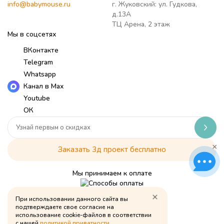
info@babymouse.ru
г. Жуковский: ул. Гудкова,
д.13А
ТЦ Арена, 2 этаж
Мы в соцсетях
ВКонтакте
Telegram
Whatsapp
Канал в Max
Youtube
ОК
×
Заказать 3д проект бесплатно
Мы принимаем к оплате
При использовании данного сайта вы
Политика обработки персональных данных
подтверждаете свое согласие на
использование cookie-файлов в соответствии
© Babymouse, 2026
с нашей
политикой приватности
.