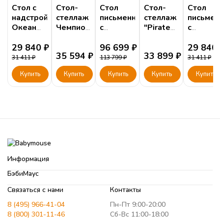
Стол с
Стол-
Стол
Стол-
Стол
надстройкой
стеллаж
письменный
стеллаж
письме
Океан
Чемпион
с
"Pirates"
с
белый
оранж.
приставкой
для
надстро
29 840
₽
для
"CHAMPION
96 699
₽
девочки
"Челове
29 840
35 594
₽
33 899
₽
мальчика
RACER"
правый
паук"
31 411
₽
113 799
₽
31 411
₽
или
Купить
Купить
Купить
Купить
Купить
левый
Информация
БэбиМаус
Связаться с нами
Контакты
8 (495) 966-41-04
Пн-Пт 9:00-20:00
8 (800) 301-11-46
Сб-Вс 11:00-18:00