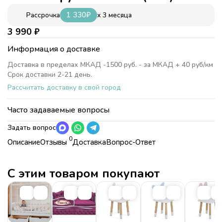
1 330
₽
x 3 месяца
Рассрочка
3 990
₽
Информация о доставке
Доставка в пределах МКАД -1500 руб. - за МКАД + 40 руб/км
Срок доставки 2-21 день.
Рассчитать доставку в свой город
Часто задаваемые вопросы
Задать вопрос
0
Описание
Отзывы
Доставка
Вопрос-Ответ
Характеристики
Коллекция
Детские столики и стульчики
MINI
С этим товаром покупают
Коллекция
Детские столики и стульчики MINI
Страна
Россия
Страна
Россия
Цветовая гамма
Белый/дерево
Цветовая гамма
Белый/дерево
Ширина
69,5 см
Ширина
69,5 см