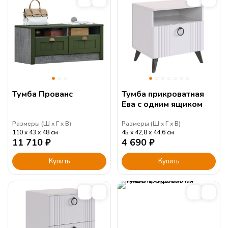
Тумба Прованс
Тумба прикроватная
Ева с одним ящиком
Размеры (
Ш
Г
В
)
Размеры (
Ш
Г
В
)
110
43
48
см
45
42,8
44,6
см
11 710
₽
4 690
₽
Купить
Купить