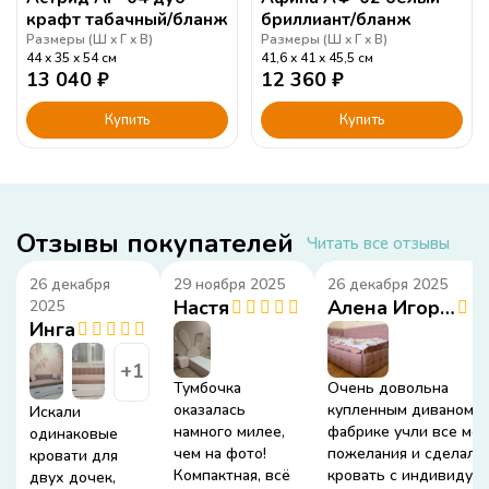
крафт табачный/бланж
бриллиант/бланж
Размеры (
Ш
Г
В
)
Размеры (
Ш
Г
В
)
44
35
54
см
41,6
41
45,5
см
13 040
₽
12 360
₽
Купить
Купить
Отзывы покупателей
Читать все отзывы
26 декабря
29 ноября 2025
26 декабря 2025
Настя
Алена Игоревна
2025
Инга
+1
Тумбочка
Очень довольна
оказалась
купленным диваном. 
Искали
намного милее,
фабрике учли все мои
одинаковые
чем на фото!
пожелания и сделали
кровати для
Компактная, всё
кровать с индивидуа
двух дочек,