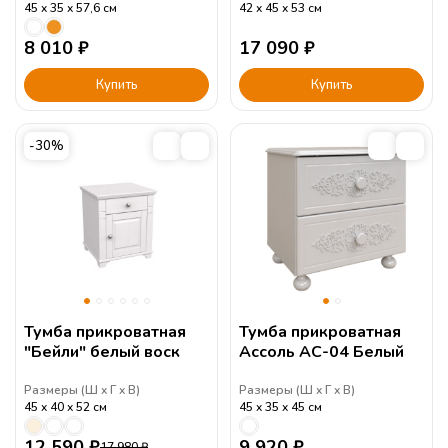
45
35
57,6
см
42
45
53
см
8 010
₽
17 090
₽
Купить
Купить
-30%
Тумба прикроватная
Тумба прикроватная
"Бейли" белый воск
Ассоль АС-04 Белый
Размеры (
Ш
Г
В
)
Размеры (
Ш
Г
В
)
45
40
52
см
45
35
45
см
12 590
₽
9 920
₽
17 980
₽