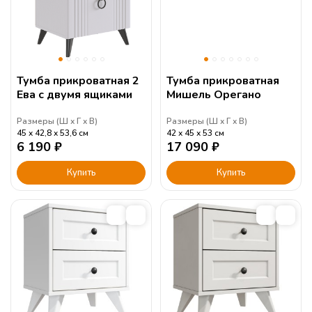
Тумба прикроватная 2
Тумба прикроватная
Ева с двумя ящиками
Мишель Орегано
Размеры (
Ш
Г
В
)
Размеры (
Ш
Г
В
)
45
42,8
53,6
см
42
45
53
см
6 190
₽
17 090
₽
Купить
Купить