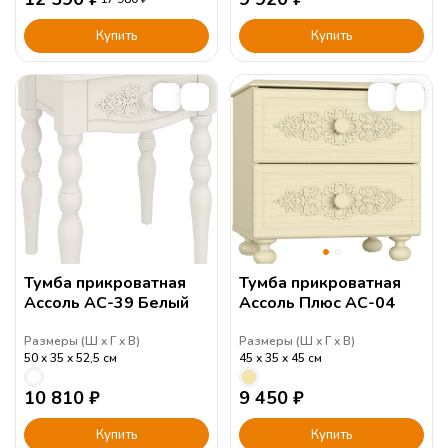
Купить
Купить
Тумба прикроватная
Тумба прикроватная
Ассоль АС-39 Белый
Ассоль Плюс АС-04
Размеры (
Ш
Г
В
)
Размеры (
Ш
Г
В
)
50
35
52,5
см
45
35
45
см
10 810
₽
9 450
₽
Купить
Купить