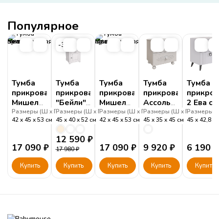
Популярное
-30%
Тумба
Тумба
Тумба
Тумба
Тумба
прикроватная
прикроватная
прикроватная
прикроватная
прикров
Мишель
"Бейли"
Мишель
Ассоль
2 Ева с
Белый
белый
Орегано
АС-04
двумя
Размеры (
Ш
Г
Размеры (
В
)
Ш
Г
Размеры (
В
)
Ш
Г
Размеры (
В
)
Ш
Г
Размеры (
В
)
42
45
53
см
45
40
52
см
42
45
53
см
45
35
45
см
45
42,8
воск
Белый
ящикам
12 590
₽
17 090
₽
17 090
₽
9 920
₽
6 190
₽
17 980
₽
Купить
Купить
Купить
Купить
Купить