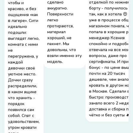
сделано
отделкой по нижнему
чтобы и
аккуратно.
борту - получилось и
красиво, и без
Поверхности
так, как я хотела 😍 П
ощущения «как
легко
уже в процессе обще
в лагере». Сити
протираются,
магазином поняла, чт
идеально
материал
попала в хорошие рук
подошли:
хороший, не
менеджер Ксения
выглядят легко,
пахнет. Мы
спокойно и подробно
комната с ними
довольны, что
отвечала на все мои
не
взяли именно эту
вопросы, даже про
перегружена, у
модель.
сертификаты. И прия
каждой
бонус - по цене вышл
девочки своё
почти на 20 тысяч
уютное место.
дешевле, чем аналог
Дочки сразу
кровать в другом маг
распределили,
в Москве. Сделали вс
в каком ящике
быстро: производств
что хранить -
заняло всего 2 недели
порядок
доставка и сборка пр
появился сам
чётко и без суеты 🔥
собой. Спят с
удовольствием,
утром кровати