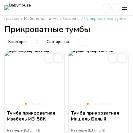
Главная
/
Мебель для дома
/
Спальня
/
Прикроватные тумбы
Прикроватные тумбы
Категории
Сортировка
Тумба прикроватная
Тумба прикроватная
Изабель ИЗ-58К
Мишель Белый
Размеры (
Ш
Г
В
)
Размеры (
Ш
Г
В
)