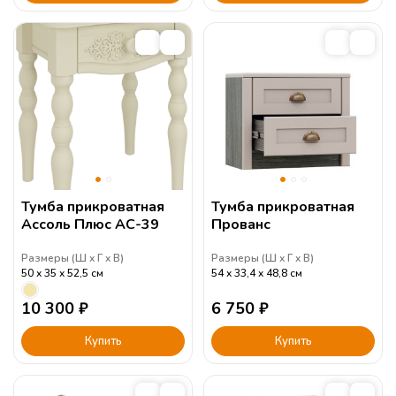
Тумба прикроватная
Тумба прикроватная
Ассоль Плюс АС-39
Прованс
Размеры (
Ш
Г
В
)
Размеры (
Ш
Г
В
)
50
35
52,5
см
54
33,4
48,8
см
10 300
₽
6 750
₽
Купить
Купить