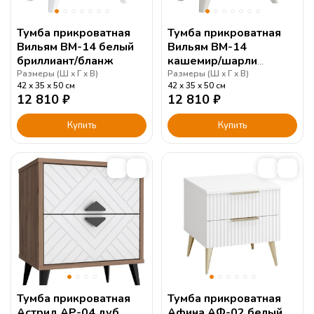
Тумба прикроватная
Тумба прикроватная
Вильям ВМ-14 белый
Вильям ВМ-14
бриллиант/бланж
кашемир/шарли
керамика
Размеры (
Ш
Г
В
)
Размеры (
Ш
Г
В
)
42
35
50
см
42
35
50
см
12 810
₽
12 810
₽
Купить
Купить
Тумба прикроватная
Тумба прикроватная
Астрид АР-04 дуб
Афина АФ-02 белый