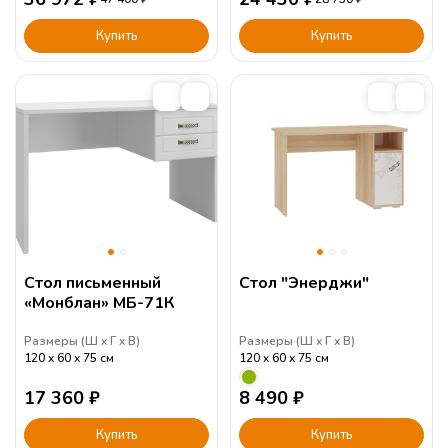
Купить
Купить
Стол письменный
Стол "Энерджи"
«Монблан» МБ-71К
Размеры (
Ш
Г
В
)
Размеры (
Ш
Г
В
)
120
60
75
см
120
60
75
см
17 360
₽
8 490
₽
Купить
Купить