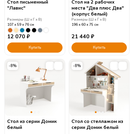
Стол письменный
Стол на 2 рабочих
"Лавис"
места "Два плюс Два"
(корпус белый)
Размеры (
Ш
Г
В
)
Размеры (
Ш
Г
В
)
107
59
76
см
196
60
75
см
12 070
₽
21 440
₽
Купить
Купить
-8%
-8%
Стол из серии Домик
Стол со стеллажом из
белый
серии Домик белый