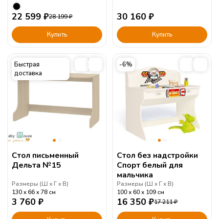
22 599
₽
30 160
₽
28 199
₽
Купить
Купить
Быстрая
-6%
доставка
Стол письменный
Стол без надстройки
Дельта №15
Спорт белый для
мальчика
Размеры (
Ш
Г
В
)
Размеры (
Ш
Г
В
)
130
66
78
см
100
60
109
см
3 760
₽
16 350
₽
17 211
₽