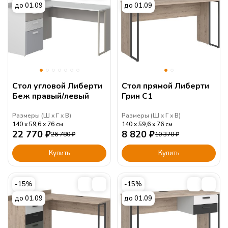
до 01.09
до 01.09
Стол угловой Либерти
Стол прямой Либерти
Беж правый/левый
Грин С1
Размеры (
Ш
Г
В
)
Размеры (
Ш
Г
В
)
140
59,6
76
см
140
59,6
76
см
22 770
₽
8 820
₽
26 780
₽
10 370
₽
Купить
Купить
-15%
-15%
до 01.09
до 01.09