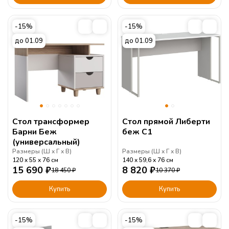
-15%
-15%
до 01.09
до 01.09
Стол трансформер
Стол прямой Либерти
Барни Беж
беж С1
(универсальный)
Размеры (
Ш
Г
В
)
Размеры (
Ш
Г
В
)
120
55
76
см
140
59,6
76
см
15 690
₽
8 820
₽
18 450
₽
10 370
₽
Купить
Купить
-15%
-15%