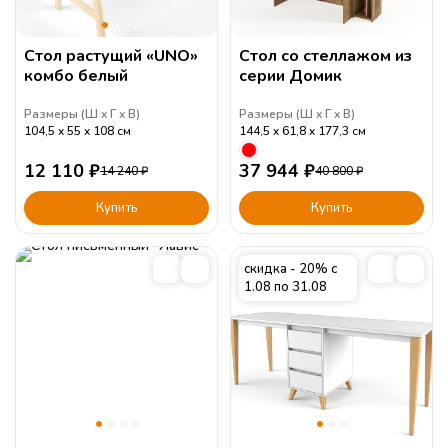
Стол растущий «UNO»
Стол со стеллажом из
комбо белый
серии Домик
Размеры (
Ш
Г
В
)
Размеры (
Ш
Г
В
)
104,5
55
108
см
144,5
61,8
177,3
см
12 110
₽
37 944
₽
14 240
₽
40 800
₽
Купить
Купить
скидка - 20% с
1.08 по 31.08