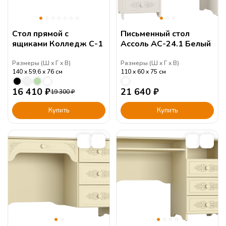
Стол прямой с
Письменный стол
ящиками Колледж С-1
Ассоль АС-24.1 Белый
Размеры (
Ш
Г
В
)
Размеры (
Ш
Г
В
)
140
59,6
76
см
110
60
75
см
16 410
₽
21 640
₽
19 300
₽
Купить
Купить