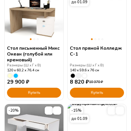
до 01.09
Стол письменный Микс
Стол прямой Колледж
Океан (голубой или
С-1
кремовый)
Размеры (
Ш
Г
В
)
Размеры (
Ш
Г
В
)
120
60,2
76,4
см
140
59,6
76
см
29 900
₽
8 820
₽
10 370
₽
Купить
Купить
-20%
-15%
до 01.09