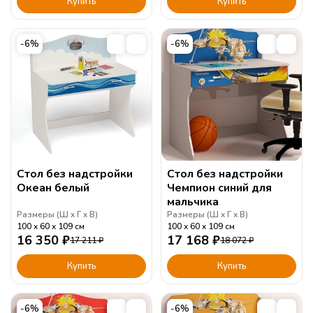
Купить
Купить
-6%
-6%
Стол без надстройки
Стол без надстройки
Океан белый
Чемпион синий для
мальчика
Размеры (
Ш
Г
В
)
Размеры (
Ш
Г
В
)
100
60
109
см
100
60
109
см
16 350
₽
17 168
₽
17 211
₽
18 072
₽
Купить
Купить
-6%
-6%