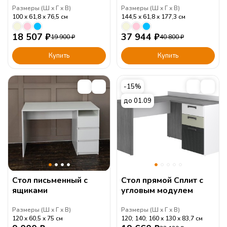
Размеры (
Ш
Г
В
)
Размеры (
Ш
Г
В
)
100
61,8
76,5
см
144,5
61,8
177,3
см
18 507
₽
37 944
₽
19 900
₽
40 800
₽
Купить
Купить
-15%
до 01.09
Стол письменный с
Стол прямой Сплит с
ящиками
угловым модулем
Размеры (
Ш
Г
В
)
Размеры (
Ш
Г
В
)
120
60,5
75
см
120; 140; 160
130
83,7
см