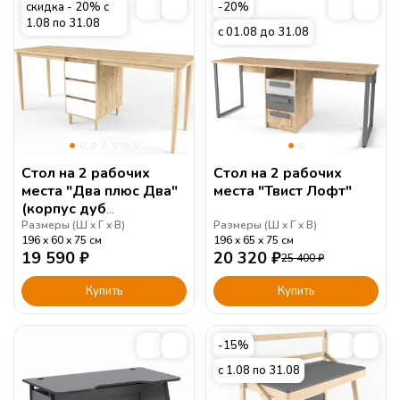
скидка - 20% с
-20%
1.08 по 31.08
с 01.08 до 31.08
Стол на 2 рабочих
Стол на 2 рабочих
места "Два плюс Два"
места "Твист Лофт"
(корпус дуб
ирландский)
Размеры (
Ш
Г
В
)
Размеры (
Ш
Г
В
)
196
60
75
см
196
65
75
см
19 590
₽
20 320
₽
25 400
₽
Купить
Купить
-15%
с 1.08 по 31.08