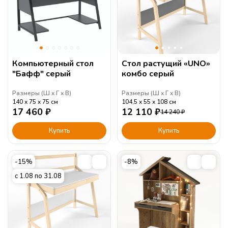
Компьютерный стол
Стол растущий «UNO»
"Бафф" серый
комбо серый
Размеры (
Ш
Г
В
)
Размеры (
Ш
Г
В
)
140
75
75
см
104,5
55
108
см
17 460
₽
12 110
₽
14 240
₽
Купить
Купить
-15%
-8%
с 1.08 по 31.08