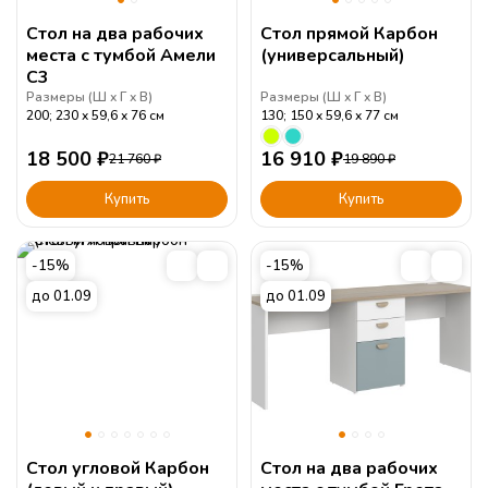
Стол на два рабочих
Стол прямой Карбон
места с тумбой Амели
(универсальный)
С3
Размеры (
Ш
Г
В
)
Размеры (
Ш
Г
В
)
200; 230
59,6
76
см
130; 150
59,6
77
см
18 500
₽
16 910
₽
21 760
₽
19 890
₽
Купить
Купить
-15%
-15%
до 01.09
до 01.09
Стол угловой Карбон
Стол на два рабочих