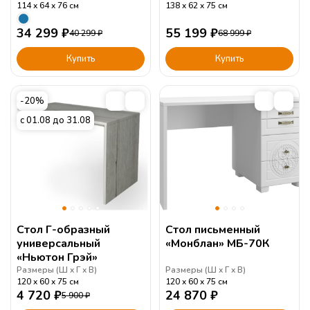
114
64
76
см
138
62
75
см
34 299
₽
55 199
₽
40 299
₽
68 999
₽
Купить
Купить
-20%
с 01.08 до 31.08
Стол Г-образный
Стол письменный
универсальный
«Монблан» МБ-70К
«Ньютон Грэй»
Размеры (
Ш
Г
В
)
Размеры (
Ш
Г
В
)
120
60
75
см
120
60
75
см
4 720
₽
24 870
₽
5 900
₽