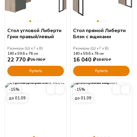
Стол угловой Либерти
Стол прямой Либерти
Грин правый/левый
Блэк с ящиками
Размеры (
Ш
Г
В
)
Размеры (
Ш
Г
В
)
140
59,6
76
см
140
59,6
76
см
22 770
₽
16 040
₽
26 780
₽
18 870
₽
Купить
Купить
-15%
-15%
до 01.09
до 01.09