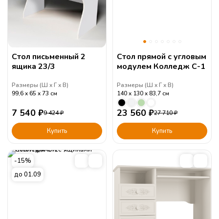
Стол письменный 2
Стол прямой с угловым
ящика 23/3
модулем Колледж С-1
Размеры (
Ш
Г
В
)
Размеры (
Ш
Г
В
)
99,6
65
73
см
140
130
83,7
см
7 540
₽
23 560
₽
9 424
₽
27 710
₽
Купить
Купить
-15%
до 01.09