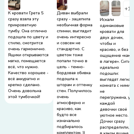
+1
К кровати Грета 5
Диван выбрали
сразу взяла эту
сразу - зацепила
Искали
прикроватную
необычная форма
одинаковые
тумбу. Она отлично
спинки, выглядит
кровати для
подошла по цвету и
очень интересно
двух дочек,
стилю, смотрится
и совсем не
чтобы и
очень гармонично.
стандартно. С
красиво, и без
Ящики открываются
цветом тоже
ощущения «как
мягко, помещается
попали точно в
в лагере». Сити
всё, что нужно.
цель - темно-
идеально
Качество хорошее -
бордовая обивка
подошли:
всё аккуратно и
подошла к
выглядят легко,
крепко сделано.
шторам и оттенку
комната с ними
Очень довольна
стен. Получилось
не
этой тумбочкой!
очень
перегружена, у
атмосферно и
каждой
красиво, как
девочки своё
будто все
уютное место.
изначально
Дочки сразу
подбиралось
распределили,
комплектом. ))
в каком ящике