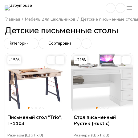
Главная
/
Мебель для школьников
/
Детские письменные столы
Детские письменные столы
Категории
Сортировка
-15%
-21%
Письменый стол "Trio",
Стол письменный
T-1103
Рустик (Rustic)
Размеры (
Ш
Г
В
)
Размеры (
Ш
Г
В
)