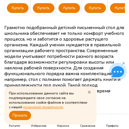
Купить
Купить
Купить
Купить
Купить
Грамотно подобранный детский письменный стол для
школьника обеспечивает не только комфорт учебного
процесса, но и заботится о здоровье растущего
организма. Каждый ученик нуждается в правильной
организации рабочего пространства. Современные
модели учитывают потребности разного возраста
благодаря возможности регулировки высоты или
×
наклона рабочей поверхности. Для создания
функционального порядка важна комплектация:
например, стол с полками помогает держать книги и
принадлежности под рукой. Такой подход
способствует концентрации внимания во время
При использовании данного сайта вы
занятий.
подтверждаете свое согласие на
использование cookie-файлов в соответствии
Как выбрать?
с нашей
политикой приватности
.
Принять
0
0
0
Оптимальный вариант — это надежная конструкция
из экологичных материалов, устойчивая к
Каталог
Избранное
Корзина
Сравнение
Профиль