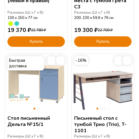
(левый и правый)
места с тумбой Грета
С3
Размеры (
Ш
Г
В
)
Размеры (
Ш
Г
В
)
130
150
77
см
200; 230
59,6
76
см
19 370
₽
19 300
₽
22 780
₽
22 700
₽
Купить
Купить
Быстрая
-16%
доставка
Стол письменный
Письменый стол с
Дельта №15/1
тумбой Трио (Trio), T-
1101
Размеры (
Ш
Г
В
)
Размеры (
Ш
Г
В
)