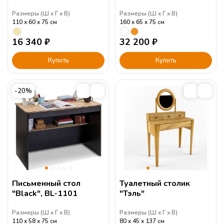
Размеры (
Ш
Г
В
)
Размеры (
Ш
Г
В
)
110
60
75
см
160
65
75
см
16 340
₽
32 200
₽
Купить
Купить
-20%
Письменный стол
Туалетный столик
"Black", BL-1101
"Тэль"
Размеры (
Ш
Г
В
)
Размеры (
Ш
Г
В
)
110
58
75
см
80
45
137
см