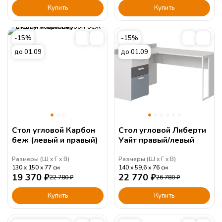
Купить
Купить
-15%
-15%
до 01.09
до 01.09
Стол угловой Карбон
Стол угловой Либерти
беж (левый и правый)
Уайт правый/левый
Размеры (
Ш
Г
В
)
Размеры (
Ш
Г
В
)
130
150
77
см
140
59,6
76
см
19 370
₽
22 770
₽
22 780
₽
26 780
₽
Купить
Купить