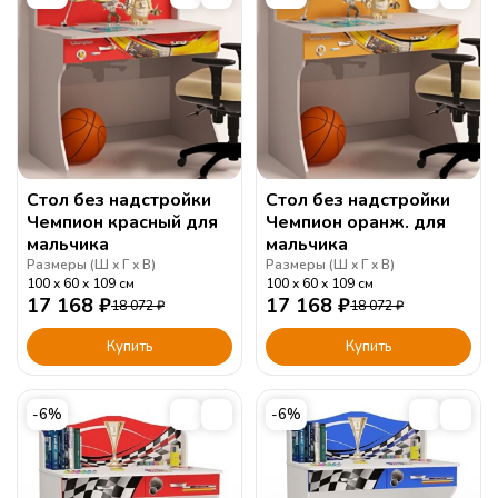
Стол без надстройки
Стол без надстройки
Чемпион красный для
Чемпион оранж. для
мальчика
мальчика
Размеры (
Ш
Г
В
)
Размеры (
Ш
Г
В
)
100
60
109
см
100
60
109
см
17 168
₽
17 168
₽
18 072
₽
18 072
₽
Купить
Купить
-6%
-6%