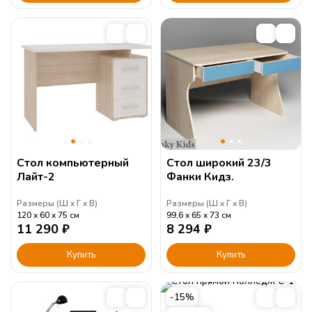
Стол компьютерный
Стол широкий 23/3
Лайт-2
Фанки Кидз.
Размеры (
Ш
Г
В
)
Размеры (
Ш
Г
В
)
120
60
75
см
99,6
65
73
см
11 290
₽
8 294
₽
Купить
Купить
-15%