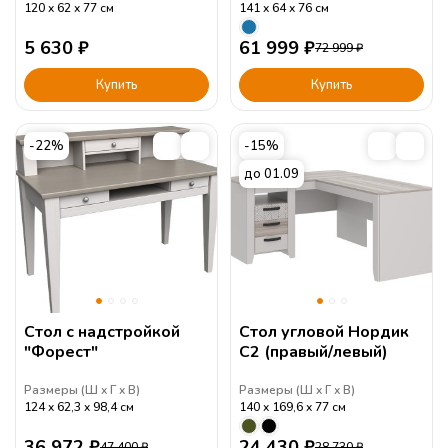
120
62
77
см
141
64
76
см
5 630
₽
61 999
₽
72 999
₽
Купить
Купить
-22%
-15%
до 01.09
Стол с надстройкой
Стол угловой Нордик
"Форест"
С2 (правый/левый)
Размеры (
Ш
Г
В
)
Размеры (
Ш
Г
В
)
124
62,3
98,4
см
140
169,6
77
см
36 972
₽
24 430
₽
47 400
₽
28 730
₽