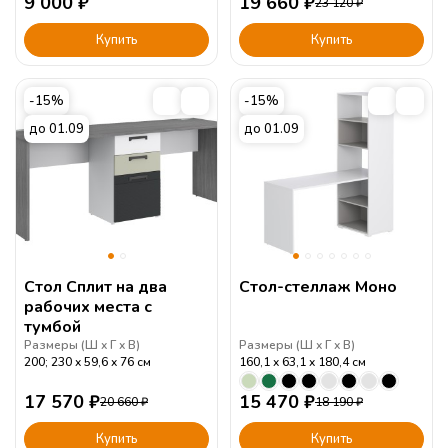
9 000
₽
19 660
₽
23 120
₽
Купить
Купить
-15%
-15%
до 01.09
до 01.09
Стол Сплит на два
Стол-стеллаж Моно
рабочих места с
тумбой
Размеры (
Ш
Г
В
)
Размеры (
Ш
Г
В
)
200; 230
59,6
76
см
160,1
63,1
180,4
см
17 570
₽
15 470
₽
20 660
₽
18 190
₽
Купить
Купить