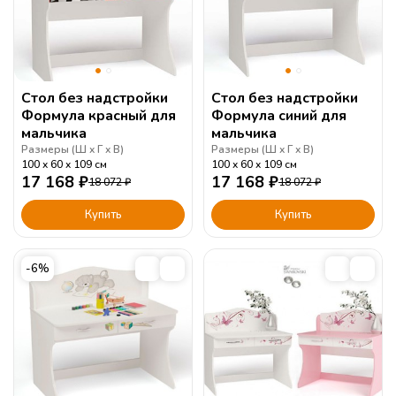
Стол без надстройки
Стол без надстройки
Формула красный для
Формула синий для
мальчика
мальчика
Размеры (
Ш
Г
В
)
Размеры (
Ш
Г
В
)
100
60
109
см
100
60
109
см
17 168
₽
17 168
₽
18 072
₽
18 072
₽
Купить
Купить
-6%