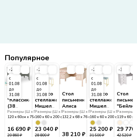
Популярное
-20%
-20%
-20%
-30%
с
с
с
01.08
01.08
01.08
до
до
до
Стол
Стол со
Стол
Стол со
Стол
31.08
31.08
31.08
"Классика"
стеллажом
письменный
стеллажом
письме
(38
Мишель
Алиса
Мишель
"Бейли"
Попугаев)
Белый
Фрост
4 ящика
Размеры (
Ш
Г
Размеры (
В
)
Ш
Г
Размеры (
В
)
Ш
Г
Размеры (
В
)
Ш
Г
Размеры (
В
)
120
60см
75см
160
см
60
200
см
132,2
68
76
см
160
60
200
см
119
60
7
с одной
белый
тумбой
воск
16 690
₽
23 040
₽
25 200
₽
29 770
38 210
₽
20 860
₽
28 800
₽
31 500
₽
42 520
₽