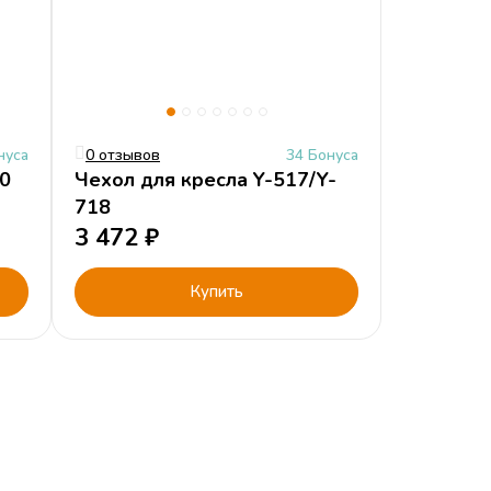
нуса
0 отзывов
34 Бонуса
10
Чехол для кресла Y-517/Y-
718
3 472
₽
Купить