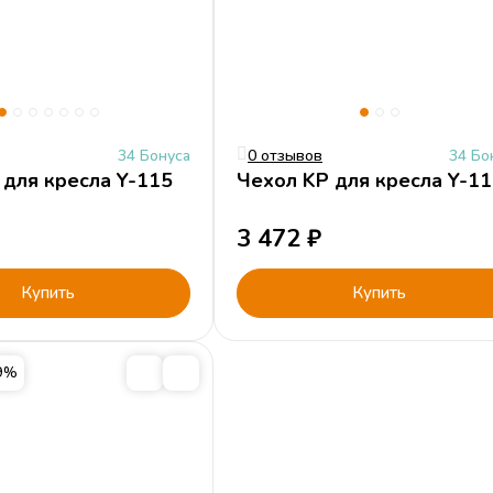
34 Бонуса
0 отзывов
34 Бо
 для кресла Y-115
Чехол KP для кресла Y-1
3 472
₽
Купить
Купить
69%