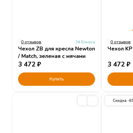
0 отзывов
34 Бонуса
0 отзывов
Чехол ZB для кресла Newton
Чехол KP
/ Match, зеленая с мячами
3 472
₽
3 472
₽
Купить
Скидка -