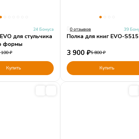
24 Бонуса
0 отзывов
39 Бон
EVO для стульчика
Полка для книг EVO-S515
ю формы
3 900
₽
 100
₽
5 800
₽
Купить
Купить