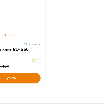
20 Бонусов
я книг BD-S50
 410
₽
Купить