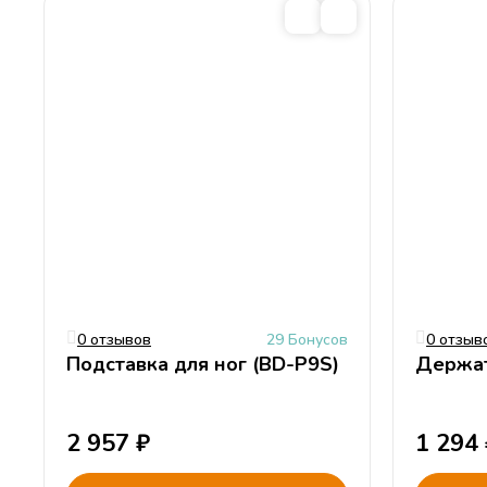
еще маленькие непоседливые, только начинающие ученики. Вы т
стремительно покидая свое рабочее место, случайно проливает в
чехол и выстирать его.
Cогласен с
условиями
обработки персональных данных
0 отзывов
29 Бонусов
0 отзыв
Подставка для ног (BD-P9S)
Держат
2 957
₽
1 294