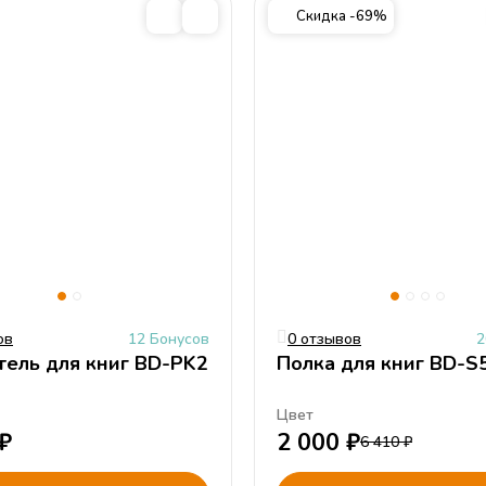
олько представьте, что ваш малыш после рисования красками
Скидка -69%
оду с красками на кресло, в таком случаи вам нужно будет просто снят
ов
12 Бонусов
0 отзывов
2
ель для книг BD-PK2
Полка для книг BD-S
Цвет
₽
2 000
₽
6 410
₽