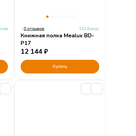
усов
0 отзывов
121 Бонус
Книжная полка Mealux BD-
P17
12 144
₽
Купить