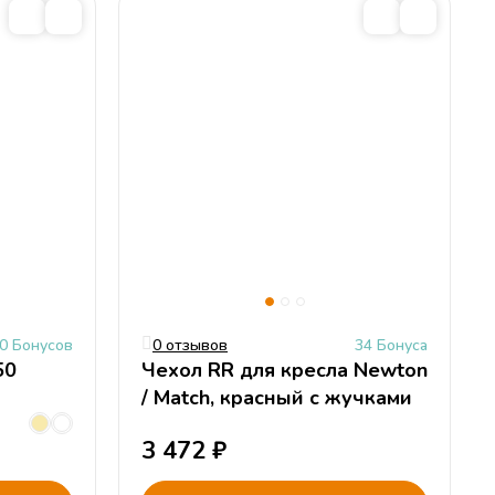
ь
0 Бонусов
0 отзывов
34 Бонуса
50
Чехол RR для кресла Newton
/ Match, красный с жучками
3 472
₽