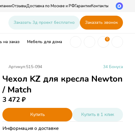
мпании
Отзывы
Доставка по Москве и РФ
Гарантии
Контакты
u
Заказать 3д проект бесплатно
Заказать звонок
0
 на заказ
Мебель для дома
Артикул:
515-094
34 Бонуса
Чехол KZ для кресла Newton
ей
/ Match
3 472
₽
Купить
Купить в 1 клик
Информация о доставке