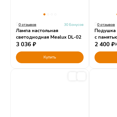
0 отзывов
30 Бонусов
0 отзывов
Лампа настольная
Подушка 
светодиодная Mealux DL-02
с память
3 036
₽
2 400
₽
3
Купить