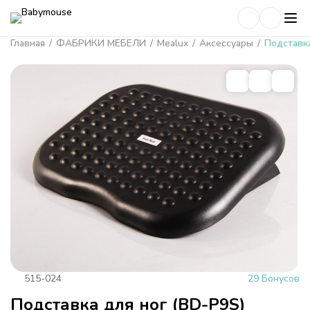
Главная
/
ФАБРИКИ МЕБЕЛИ
/
Mealux
/
Аксессуары
/
Подставка
515-024
29 Бонусов
Подставка для ног (BD-P9S)