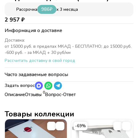
986
₽
x 3 месяца
Рассрочка
2 957
₽
Информация о доставке
Доставка:
от 15000 руб. в пределах МКАД - БЕСПЛАТНО; до 15000 руб.
-600 руб. - за МКАД + 30 руб/км
Рассчитать доставку в свой город
Часто задаваемые вопросы
Задать вопрос
0
Описание
Отзывы
Вопрос-Ответ
Характеристики
Коллекция
Аксессуары
Товары коллекции
Коллекция
Аксессуары
Подставка для ног BD-P9S
-69%
Подставка под ноги Comf-Pro будет не просто удобной, но и
полезной для вашего малыша, если он еще маленького росточка,