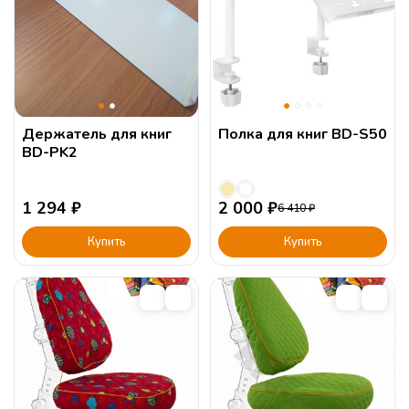
и регулируемые стол и стул все еще будет не совсем подходить
по русту. Ведь если у ребенка, будут ноги на весу, он не сможет
полностью сосредоточиться на уроке. Данная подставка поможет
создать правильное положение вашему ребенку, он не будет
уставать и отвлекаться.
Cогласен с
условиями
обработки персональных данных
Держатель для книг
Полка для книг BD-S50
BD-PK2
1 294
₽
2 000
₽
6 410
₽
Купить
Купить