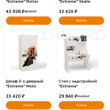
"Extreme" Roller
"Extreme" Skate
43 938
₽
33 420
₽
46 250
₽
Купить
Купить
-6%
Шкаф 2-х дверный
Стол c надстройкой
"Extreme" Moto
"Extreme"
33 420
₽
29 840
₽
31 411
₽
Купить
Купить