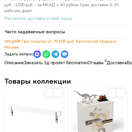
руб. -1200 руб. - за МКАД + 40 руб/км Срок доставки 3-25
рабочих дней.
Рассчитать доставку в свой город
Часто задаваемые вопросы
АКЦИЯ!! При покупке от 70 000 руб. бесплатная сборка в
Москве.
Задать вопрос
0
Описание
Заказать 3д проект бесплатно
Отзывы
Доставка
Во
Характеристики
Коллекция
Прикрепите фото плана комнаты с точными размерами
Детская комната Экстрим
БЕСПЛАТНО;
(Extreme)
Товары коллекции
Коллекция
Детская комната Экстрим (Extreme)
Страна
Россия
БЕСПЛАТНО.
Страна
Россия
Стиль
Тематические,
Современные
Стиль
Тематические,
Современные
Подъем:
Спортивный
Спортивный
Спальное место
160х90 см
,
190х90 см
Спальное место
160х90 см
,
190х90 см
Детская комната "Extreme" вариант №1