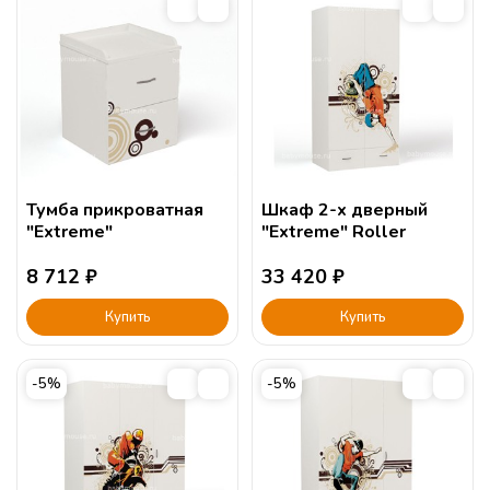
Тумба прикроватная
Шкаф 2-х дверный
"Extreme"
"Extreme" Roller
8 712
₽
33 420
₽
Купить
Купить
-5%
-5%