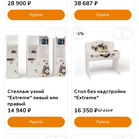
28 900
₽
механизмом (190х120)
38 687
₽
Купить
Купить
-6%
Стеллаж узкий
Стол без надстройки
"Extreme" левый или
"Extreme"
правый
14 940
₽
16 350
₽
17 211
₽
Купить
Купить