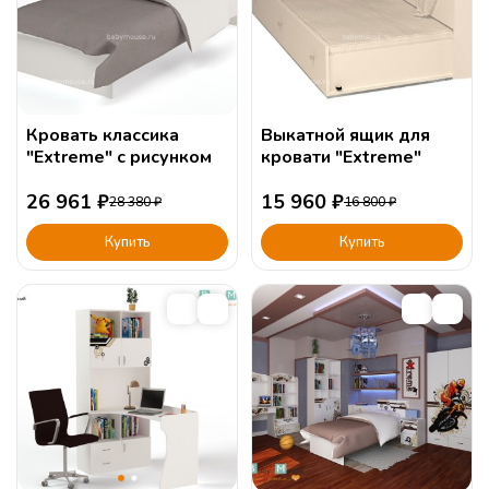
Кровать классика
Выкатной ящик для
"Extreme" с рисунком
кровати "Extreme"
26 961
₽
15 960
₽
28 380
₽
16 800
₽
Купить
Купить