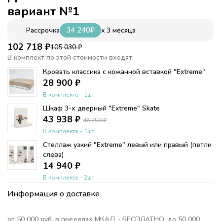
вариант №1
34 240
₽
x 3 месяца
Рассрочка
102 718
₽
105 030
₽
В комплект по этой стоимости входят:
Кровать классика с кожанной вставкой "Extreme"
28 900
₽
В комплекте - 1шт.
Шкаф 3-х дверный "Extreme" Skate
43 938
₽
46 250
₽
В комплекте - 1шт.
Стеллаж узкий "Extreme" левый или правый (петли
слева)
14 940
₽
В комплекте - 2шт.
Информация о доставке
от 50 000 руб. в пределах МКАД - БЕСПЛАТНО; до 50 000