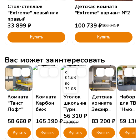
Стол-стеллаж
Детская комната
"Extreme" левый или
"Extreme" вариант №2
правый
33 899
₽
100 739
₽
106 041
₽
Купить
Купить
Вас может заинтересовать
с
01.08
по
31.08
Комната
Комната
Уголок
Детская
Набор
"Твист
Карбон
школьника
комната
для ТВ
Лофт"
беж
Тури
Зефир
"Нью
Белый
56 310
₽
К4
Тон
58 660
₽
165 390
₽
83 200
₽
59 130
Грэй"
70 360
₽
Купить
Купить
Купить
Купить
Купить