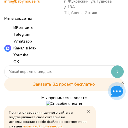
info@babymouse.ru
г. Жуковский: ул. Гудкова,
д.13А
ТЦ Арена, 2 этаж
Мы в соцсетях
ВКонтакте
Telegram
Whatsapp
Канал в Max
Youtube
ОК
×
Заказать 3д проект бесплатно
Мы принимаем к оплате
При использовании данного сайта вы
Политика обработки персональных данных
подтверждаете свое согласие на
использование cookie-файлов в соответствии
© Babymouse, 2026
с нашей
политикой приватности
.