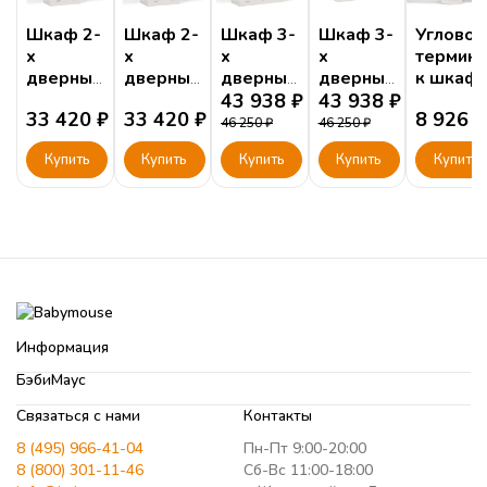
Шкаф 2-
Шкаф 2-
Шкаф 3-
Шкаф 3-
Угловой
х
х
х
х
термина
дверный
дверный
дверный
дверный
к шкаф
"Extreme"
"Extreme"
"Extreme"
43 938
₽
"Extreme"
43 938
₽
33 420
₽
33 420
₽
8 926
₽
Roller
Skate
Roller
Moto
46 250
₽
46 250
₽
Купить
Купить
Купить
Купить
Купить
Информация
БэбиМаус
Связаться с нами
Контакты
8 (495) 966-41-04
Пн-Пт 9:00-20:00
8 (800) 301-11-46
Сб-Вс 11:00-18:00