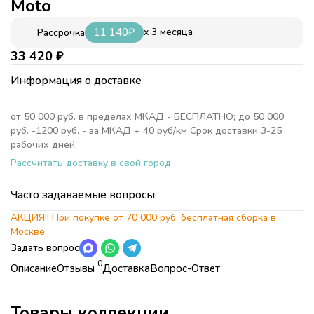
Moto
11 140
₽
x 3 месяца
Рассрочка
33 420
₽
Информация о доставке
от 50 000 руб. в пределах МКАД - БЕСПЛАТНО; до 50 000
руб. -1200 руб. - за МКАД + 40 руб/км Срок доставки 3-25
рабочих дней.
Рассчитать доставку в свой город
Часто задаваемые вопросы
АКЦИЯ!! При покупке от 70 000 руб. бесплатная сборка в
Москве.
Задать вопрос
0
Описание
Отзывы
Доставка
Вопрос-Ответ
Характеристики
Коллекция
Детская комната Экстрим
БЕСПЛАТНО;
(Extreme)
Товары коллекции
Коллекция
Детская комната Экстрим (Extreme)