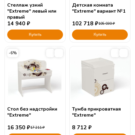
Стеллаж узкий
Детская комната
"Extreme" левый или
"Extreme" вариант №1
правый
14 940
₽
102 718
₽
105 030
₽
Купить
Купить
-6%
Стол без надстройки
Тумба прикроватная
"Extreme"
"Extreme"
16 350
₽
8 712
₽
17 211
₽