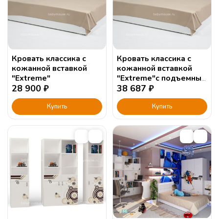
Наполнение шкафа - внизу два выдвижных ящика, внутри
- штанга и полки;
Все ящики и дверки с функцией плавного закрывания;
Рисунок нанесен методом UF печати, краски долго
Кровать классика с
Кровать классика с
держатся, безопасны для здоровья и не выцветают.
кожанной вставкой
кожанной вставкой
"Extreme"
"Extreme"с подъемным
28 900
₽
механизмом (190х120)
38 687
₽
Купить
Купить