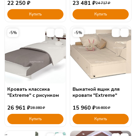
22 250
₽
23 481
₽
24 717
₽
Купить
Купить
-5%
-5%
Кровать классика
Выкатной ящик для
"Extreme" с рисунком
кровати "Extreme"
26 961
₽
15 960
₽
28 380
₽
16 800
₽
Купить
Купить