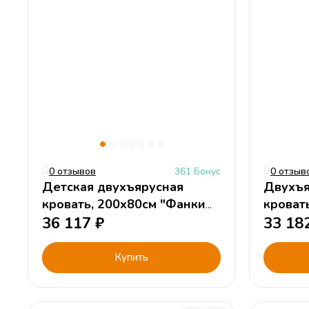
0 отзывов
361 Бонус
0 отзыв
Детская двухъярусная
Двухъя
кровать, 200х80см "Фанки
кроват
Соло 4"
36 117
₽
33 18
Купить