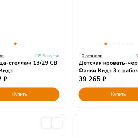
ов
105 Бонусов
0 отзывов
3
ца-стеллаж 13/29 СВ
Детская кровать-че
Кидз
Фанки Кидз 3 с рабо
2
₽
зоной
39 265
₽
Купить
Купить