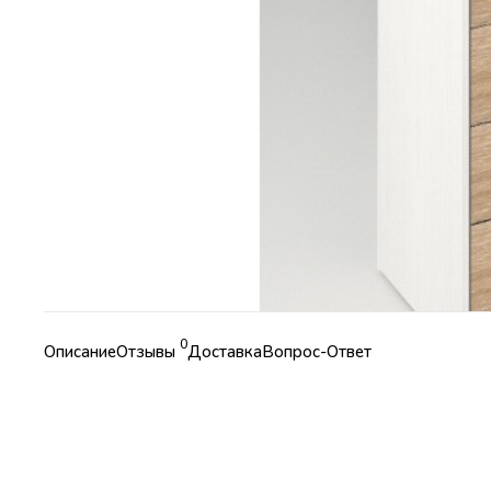
0
Описание
Отзывы
Доставка
Вопрос-Ответ
Характеристики
Коллекция
Модульные детские «Фанки Кидз»
Страна
Россия
Ширина
82 см