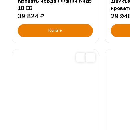
Кровать чердак Фанки Кидз
Двухъя
18 СВ
кроват
39 824
₽
29 94
Купить