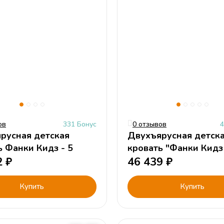
ов
331 Бонус
0 отзывов
4
русная детская
Двухъярусная детск
ь Фанки Кидз - 5
кровать "Фанки Кидз 
2
₽
лестницей-комодом 
46 439
₽
Купить
Купить