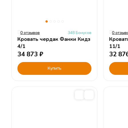
0 отзывов
348 Бонусов
0 отзыв
Кровать чердак Фанки Кидз
Кроват
4/1
11/1
34 873
₽
32 87
Купить