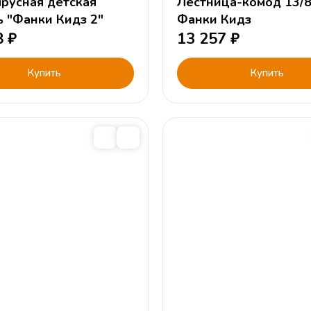
русная детская
Лестница-комод 13/8
ь "Фанки Кидз 2"
Фанки Кидз
8
₽
13 257
₽
Купить
Купить