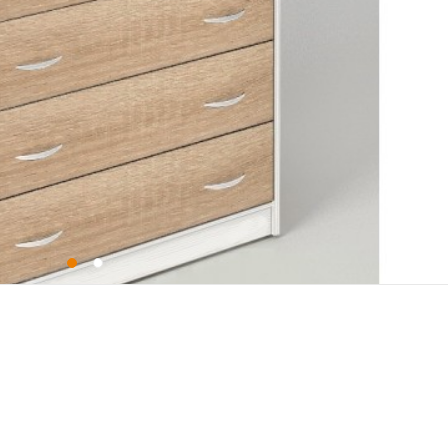
Высота
87 
Глубина
43,5 
Стиль
Современны