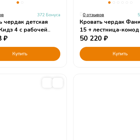
ов
372 Бонуса
0 отзывов
5
ь чердак детская
Кровать чердак Фан
Кидз 4 с рабочей
15 + лестница-комод
8
₽
50 220
₽
Купить
Купить