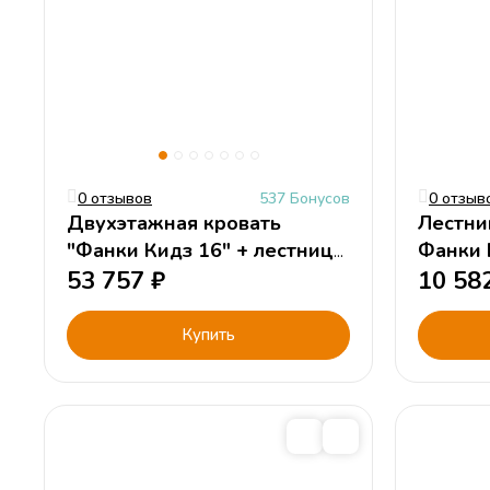
0 отзывов
537 Бонусов
0 отзыв
Двухэтажная кровать
Лестни
"Фанки Кидз 16" + лестница
Фанки 
стеллаж 13/29
53 757
₽
10 58
Купить