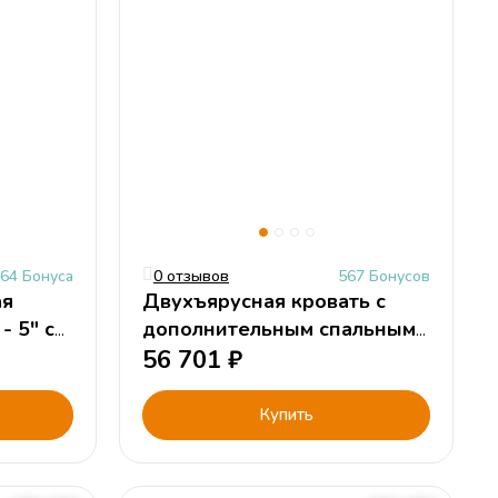
64 Бонуса
0 отзывов
567 Бонусов
ая
Двухъярусная кровать с
- 5" с
дополнительным спальным
13/8 СВ
местом "Фанки Кидз-21"
56 701
₽
Купить