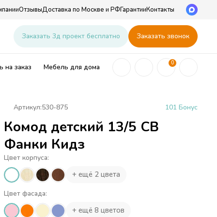
мпании
Отзывы
Доставка по Москве и РФ
Гарантии
Контакты
u
Заказать 3д проект бесплатно
Заказать звонок
0
 на заказ
Мебель для дома
Артикул:
530-875
101 Бонус
Комод детский 13/5 СВ
ей
Фанки Кидз
Цвет корпуса:
+ ещё 2 цвета
Цвет фасада:
+ ещё 8 цветов