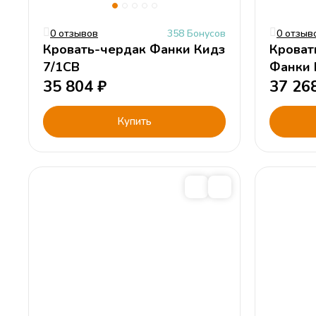
0 отзывов
358 Бонусов
0 отзыв
Кровать-чердак Фанки Кидз
Кроват
7/1СВ
Фанки 
35 804
₽
зоной
37 26
Купить