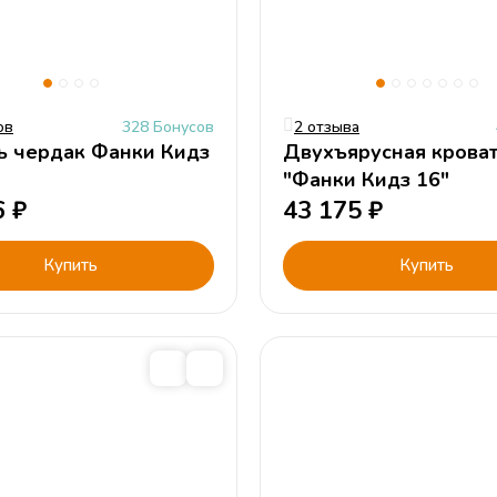
ов
328 Бонусов
2 отзыва
ь чердак Фанки Кидз
Двухъярусная крова
"Фанки Кидз 16"
6
₽
43 175
₽
Купить
Купить