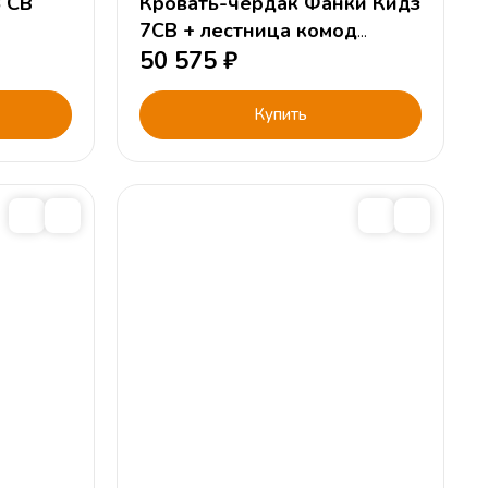
 СВ
Кровать-чердак Фанки Кидз
7СВ + лестница комод
13/8СВ
50 575
₽
Купить