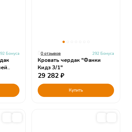
92 Бонуса
0 отзывов
292 Бонуса
рдак
Кровать чердак "Фанки
чей
Кидз 3/1"
29 282
₽
Купить