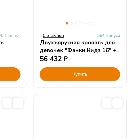
431 Бонус
0 отзывов
564 Бонуса
ть
Двухъярусная кровать для
девочек "Фанки Кидз 16" +
лестница-комод 13/8 СВ
56 432
₽
Купить