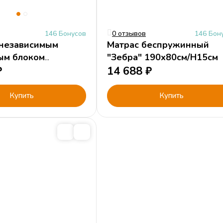
146 Бонусов
0 отзывов
146 Бон
 независимым
Матрас беспружинный
ым блоком
"Зебра" 190х80см/H15см
 190х80см/H16см
₽
14 688
₽
Купить
Купить