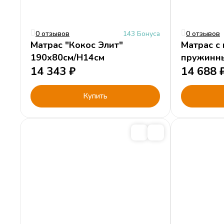
0 отзывов
143 Бонуса
0 отзывов
Матрас "Кокос Элит"
Матрас с
190х80см/H14см
пружинн
14 343
₽
"Оптима"
14 688
Купить