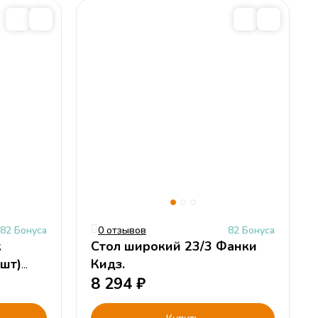
82 Бонуса
0 отзывов
82 Бонуса
к
Стол широкий 23/3 Фанки
2шт)
Кидз.
8 294
₽