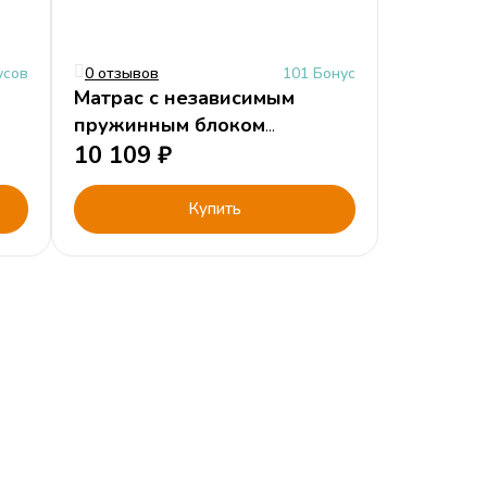
усов
0 отзывов
101 Бонус
Матрас с независимым
пружинным блоком
"Комфорт Лайт"
10 109
₽
190х80см/H15
Купить