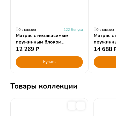
0 отзывов
122 Бонуса
0 отзывов
Матрас с независимым
Матрас с
пружинным блоком
пружинн
"Комфорт" 190х80см/H15
12 269
₽
"Премиум
14 688
Купить
Товары коллекции