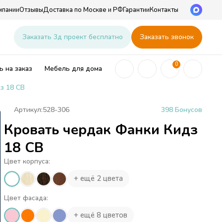
мпании
Отзывы
Доставка по Москве и РФ
Гарантии
Контакты
u
Заказать 3д проект бесплатно
Заказать звонок
0
 на заказ
Мебель для дома
з 18 СВ
Артикул:
528-306
398 Бонусов
Кровать чердак Фанки Кидз
ей
18 СВ
Цвет корпуса:
+ ещё 2 цвета
Цвет фасада:
+ ещё 8 цветов