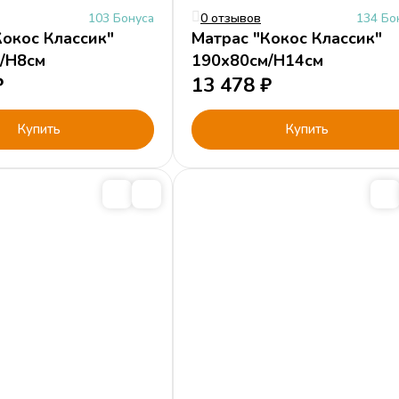
103 Бонуса
0 отзывов
134 Бо
Кокос Классик"
Матрас "Кокос Классик"
/H8см
190x80см/H14см
₽
13 478
₽
Купить
Купить
кровати
Для девочек
Для мальчиков