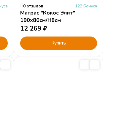
нуса
0 отзывов
122 Бонуса
Матрас "Кокос Элит"
190х80см/H8см
12 269
₽
Купить