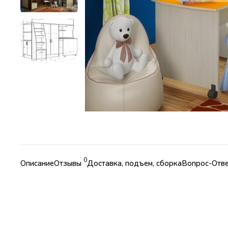
0
Описание
Отзывы
Доставка, подъем, сборка
Вопрос-Отв
Характеристики
Коллекция
Кровать чердак "Фанки Кидз 18"
Страна
Россия
Длина
193,2 см