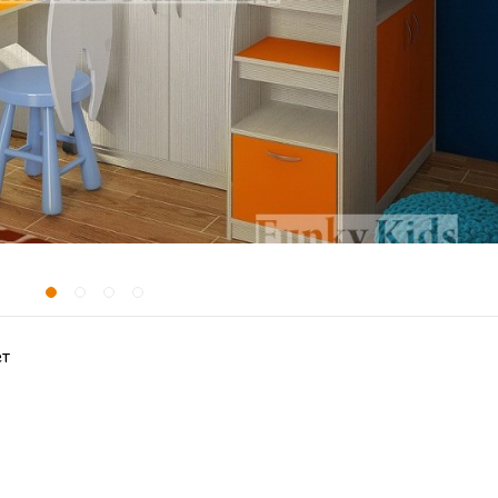
ет
Высота
165 
Спальное место
190х80 
Стиль
Современны