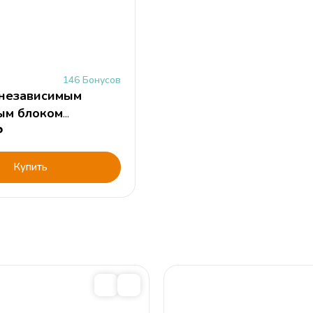
146 Бонусов
 независимым
ым блоком
" 190х80см/H17
₽
Купить