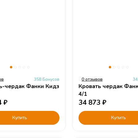
ов
358 Бонусов
0 отзывов
34
ь-чердак Фанки Кидз
Кровать чердак Фан
4/1
4
₽
34 873
₽
Купить
Купить