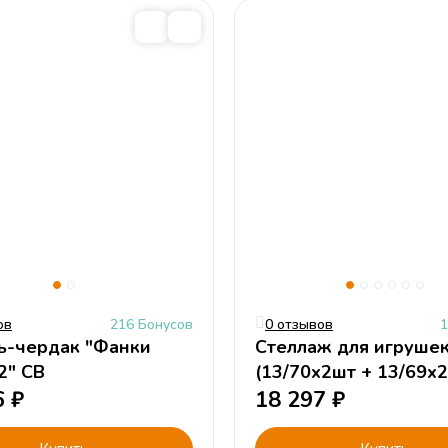
ов
216 Бонусов
0 отзывов
1
ь-чердак "Фанки
Стеллаж для игруше
2" СВ
(13/70х2шт + 13/69х
6
₽
Фанки Кидз.
18 297
₽