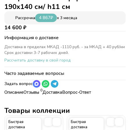
190х140 см/ h11 см
4 867
₽
x 3 месяца
Рассрочка
14 600
₽
Информация о доставке
Доставка в пределах МКАД -1110 руб. - за МКАД + 40 руб/км
Срок доставки 3-7 рабочих дней.
Рассчитать доставку в свой город
Часто задаваемые вопросы
Задать вопрос
0
Описание
Отзывы
Доставка
Вопрос-Ответ
Характеристики
Коллекция
Матрасы для кроватей от
фабрики "Формула мебели"
Товары коллекции
Коллекция
Матрасы для кроватей от фабрики
Страна
Россия
"Формула мебели"
Быстрая
Быстрая
Страна
Россия
доставка
доставка
чехол поликоттон несъемный стеганый на синтепоне 0,5 см