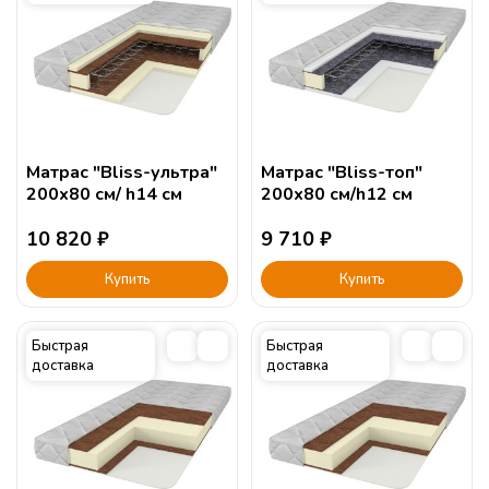
Natural Form 8 см
БИ КОКОС 1 см
чехол поликоттон несъемный стеганый на синтепоне 0,5 см
Cогласен с
условиями
обработки персональных данных
Матрас "Bliss-ультра"
Матрас "Bliss-топ"
200х80 см/ h14 см
200х80 см/h12 см
Подъем:
10 820
₽
9 710
₽
Купить
Купить
Быстрая
Быстрая
доставка
доставка