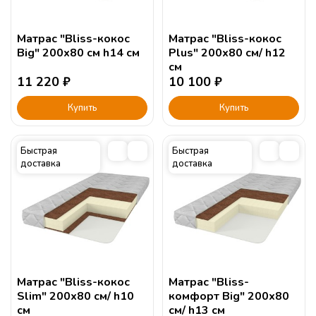
Сборка:
Матрас "Bliss-кокос
Матрас "Bliss-кокос
Big" 200х80 см h14 см
Plus" 200х80 см/ h12
см
11 220
₽
10 100
₽
Купить
Купить
Быстрая
Быстрая
доставка
доставка
Матрас "Bliss-кокос
Матрас "Bliss-
Slim" 200х80 см/ h10
комфорт Big" 200х80
см
см/ h13 см