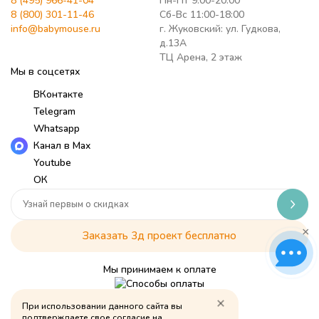
8 (495) 966-41-04
Пн-Пт 9:00-20:00
8 (800) 301-11-46
Сб-Вс 11:00-18:00
info@babymouse.ru
г. Жуковский: ул. Гудкова,
д.13А
ТЦ Арена, 2 этаж
Мы в соцсетях
ВКонтакте
Telegram
Whatsapp
Канал в Max
Youtube
ОК
×
Заказать 3д проект бесплатно
Мы принимаем к оплате
При использовании данного сайта вы
Политика обработки персональных данных
подтверждаете свое согласие на