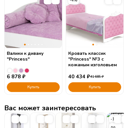
-4%
Валики к дивану
Кровать классик
"Princess"
"Princess" №3 с
кожаным изголовьем
6 878
₽
40 434
₽
41 685
₽
Купить
Купить
Вас может заинтересовать
-15%
до