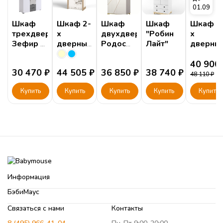
01.09
Шкаф
Шкаф 2-
Шкаф
Шкаф
Шкаф 3
трехдверный
х
двухдверный
"Робин
х
Зефир с
дверный
Родос
Лайт"
дверны
зеркалом,
Микс
№121
Амели
серый
Океан
Ш3
40 900
30 470
₽
44 505
₽
36 850
₽
38 740
₽
(голубой
48 110
₽
или
Купить
Купить
Купить
Купить
Купить
кремовый)
Информация
БэбиМаус
Связаться с нами
Контакты