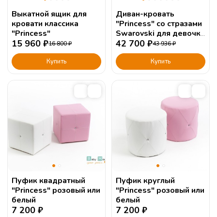
Выкатной ящик для
Диван-кровать
кровати классика
"Princess" со стразами
"Princess"
Swarovski для девочки
15 960
₽
с мягким изголовьем.
42 700
₽
16 800
₽
43 936
₽
Купить
Купить
Пуфик квадратный
Пуфик круглый
"Princess" розовый или
"Princess" розовый или
белый
белый
7 200
₽
7 200
₽