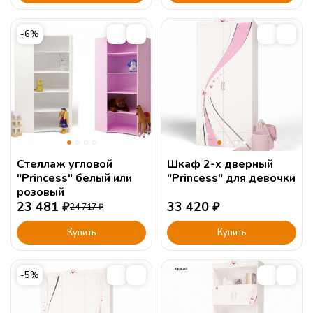
-6%
Стеллаж угловой
Шкаф 2-х дверный
"Princess" белый или
"Princess" для девочки
розовый
23 481
₽
33 420
₽
24 717
₽
Купить
Купить
-5%