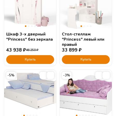
Шкаф 3-х дверный
Стол-стеллаж
"Princess" без зеркала
"Princess" левый или
правый
43 938
₽
33 899
₽
46 250
₽
Купить
Купить
-5%
-3%