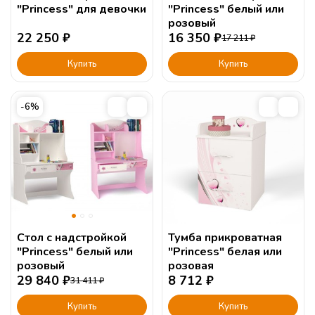
"Princess" для девочки
"Princess" белый или
розовый
22 250
₽
16 350
₽
17 211
₽
Купить
Купить
-6%
Стол с надстройкой
Тумба прикроватная
"Princess" белый или
"Princess" белая или
розовый
розовая
29 840
₽
8 712
₽
31 411
₽
Купить
Купить