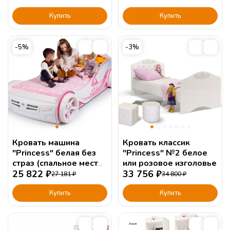
Купить
Купить
-5%
-3%
Кровать машина
Кровать классик
"Princess" белая без
"Princess" №2 белое
страз (спальное место
или розовое изголовье
190х90 или 160х90см)
25 822
₽
33 756
₽
27 181
₽
34 800
₽
Купить
Купить