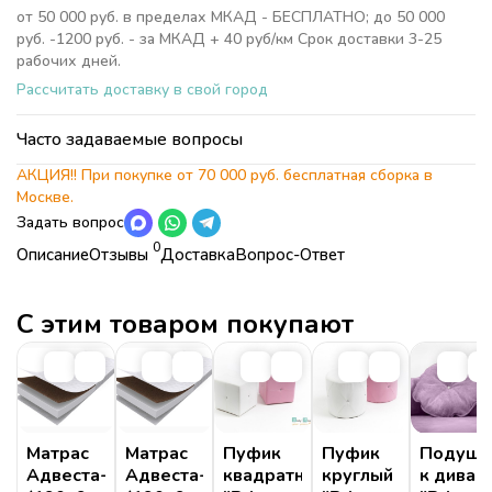
от 50 000 руб. в пределах МКАД - БЕСПЛАТНО; до 50 000
руб. -1200 руб. - за МКАД + 40 руб/км Срок доставки 3-25
рабочих дней.
Рассчитать доставку в свой город
Часто задаваемые вопросы
АКЦИЯ!! При покупке от 70 000 руб. бесплатная сборка в
Москве.
Задать вопрос
0
Описание
Отзывы
Доставка
Вопрос-Ответ
Характеристики
Коллекция
Детская комната Princess
БЕСПЛАТНО;
Страна
Россия
С этим товаром покупают
Коллекция
Детская комната Princess
БЕСПЛАТНО.
Страна
Россия
Высота
29,8 см
Высота
29,8 см
Подъем:
Длина
180 см/150 см
Длина
180 см/150 см
Ширина
95 м
Ширина
95 м
Матрас
Матрас
Пуфик
Пуфик
Подушк
Спальное место
160х90 см
Адвеста-10см
Адвеста-15см
квадратный
круглый
к диван
Спальное место
160х90 см