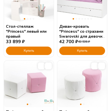
Стол-стеллаж
Диван-кровать
"Princess" левый или
"Princess" со стразами
правый
Swarovski для девочки
33 899
₽
с мягким изголовьем.
42 700
₽
43 936
₽
Купить
Купить