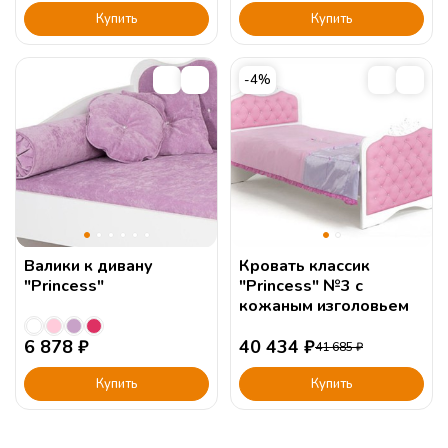
Купить
Купить
-4%
Валики к дивану
Кровать классик
"Princess"
"Princess" №3 с
кожаным изголовьем
6 878
₽
40 434
₽
41 685
₽
Купить
Купить