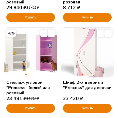
розовый
розовая
29 840
₽
8 712
₽
31 411
₽
Купить
Купить
-6%
Стеллаж угловой
Шкаф 2-х дверный
"Princess" белый или
"Princess" для девочки
розовый
23 481
₽
33 420
₽
24 717
₽
Купить
Купить