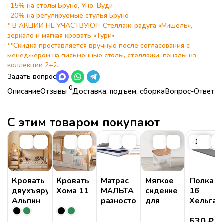
-15% на столы Бруно, Уно, Вуди
-20% на регулируемые стулья Бруно
* В АКЦИИ НЕ УЧАСТВУЮТ: Стеллаж-радуга «Мишель»,
зеркало и мягкая кровать «Тури»
**Скидка проставляется вручную после согласования с
менеджером на письменные столы, стеллажи, пеналы из
коллекции 2+2.
Задать вопрос
0
Описание
Отзывы
Доставка, подъем, сборка
Вопрос-Ответ
Характеристики
Коллекция
Детская комната "Робин Лайт"
Страна
Россия
С этим товаром покупают
Коллекция
Детская комната "Робин Лайт"
Цветовая гамма
КЛЁН+Белый шелк
Страна
Россия
-11%
Цветовая гамма
КЛЁН+Белый шелк
Ширина
40 см
Ширина
40 см
Высота
205 см
Высота
205 см
Глубина
40 см
Кровать
Кровать
Матрас
Мягкое
Полка
двухъярусная
Хома 11
МАЛЬТА
сидение
16
Глубина
40 см
Стиль
Современные
,
Эко
Альпина
разносторонний
для
Хельга
Стиль
Современные
,
Эко
1
стульчика
Стеллаж предназначен для книг и игрушек.
Сказка
530
₽