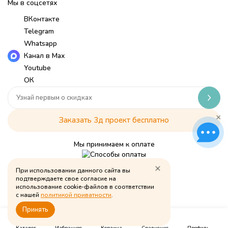
Мы в соцсетях
ВКонтакте
Telegram
Whatsapp
Канал в Max
Youtube
ОК
×
Заказать 3д проект бесплатно
Мы принимаем к оплате
При использовании данного сайта вы
Политика обработки персональных данных
подтверждаете свое согласие на
использование cookie-файлов в соответствии
© Babymouse, 2026
с нашей
политикой приватности
.
Принять
0
0
0