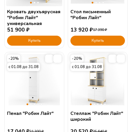
Кровать двухъярусная
Стол письменный
"Робин Лайт"
"Робин Лайт"
универсальная
51 900
₽
13 920
₽
17 390
₽
Купить
Купить
-20%
-20%
с 01.08 до 31.08
с 01.08 до 31.08
Пенал "Робин Лайт"
Стеллаж "Робин Лайт"
широкий
17 040
₽
20 520
₽
21 300
₽
25 640
₽