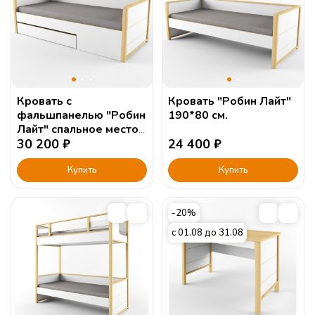
Кровать с
Кровать "Робин Лайт"
фальшпанелью "Робин
190*80 см.
Лайт" спальное место
190х80
30 200
₽
24 400
₽
Купить
Купить
-20%
с 01.08 до 31.08