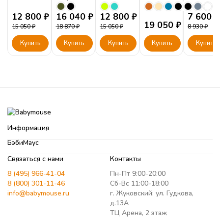
с
12 800
₽
16 040
₽
12 800
₽
ящиками
7 600
₽
19 050
₽
СД
15 050
₽
18 870
₽
15 050
₽
8 930
₽
900.1
Купить
Купить
Купить
Купить
Купить
Информация
БэбиМаус
Связаться с нами
Контакты
8 (495) 966-41-04
Пн-Пт 9:00-20:00
8 (800) 301-11-46
Сб-Вс 11:00-18:00
info@babymouse.ru
г. Жуковский: ул. Гудкова,
д.13А
ТЦ Арена, 2 этаж