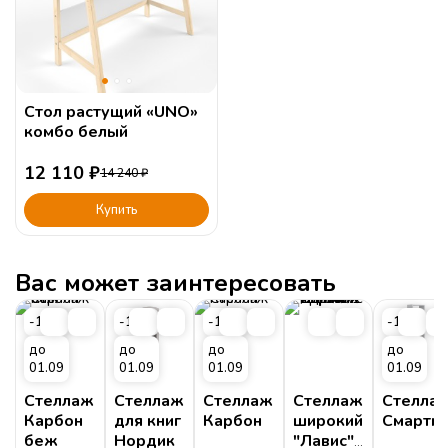
Стол растущий «UNO»
комбо белый
12 110
₽
14 240
₽
Купить
Вас может заинтересовать
-15%
-15%
-15%
-15%
до
до
до
до
01.09
01.09
01.09
01.09
Стеллаж
Стеллаж
Стеллаж
Стеллаж
Стелла
Карбон
для книг
Карбон
широкий
Смарти
беж
Нордик
"Лавис"