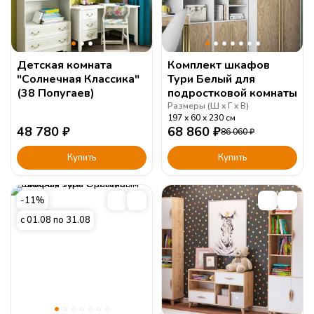
Детская комната
Комплект шкафов
"Солнечная Классика"
Тури Белый для
(38 Попугаев)
подростковой комнаты
Размеры (
Ш
Г
В
)
197
60
230
см
48 780
₽
68 860
₽
86 060
₽
Купить
Купить
-11%
с 01.08 по 31.08