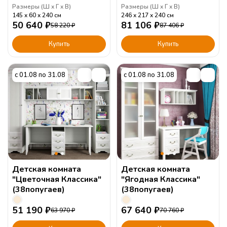
Размеры (
Ш
Г
В
)
Размеры (
Ш
Г
В
)
145
60
240
см
246
217
240
см
50 640
₽
81 106
₽
58 220
₽
87 406
₽
Купить
Купить
с 01.08 по 31.08
с 01.08 по 31.08
Детская комната
Детская комната
"Цветочная Классика"
"Ягодная Классика"
(38попугаев)
(38попугаев)
51 190
₽
67 640
₽
63 970
₽
70 760
₽