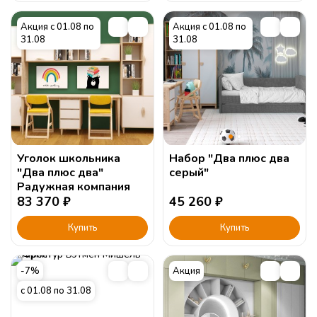
Акция с 01.08 по
Акция с 01.08 по
31.08
31.08
Уголок школьника
Набор "Два плюс два
"Два плюс два"
серый"
Радужная компания
83 370
₽
45 260
₽
Купить
Купить
-7%
Акция
с 01.08 по 31.08