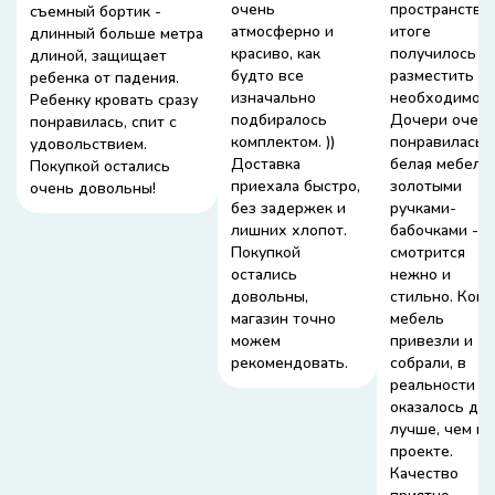
очень
пространство.
съемный бортик -
атмосферно и
итоге
длинный больше метра
красиво, как
получилось
длиной, защищает
будто все
разместить в
ребенка от падения.
изначально
необходимое.
Ребенку кровать сразу
подбиралось
Дочери очен
понравилась, спит с
комплектом. ))
понравилась
удовольствием.
Доставка
белая мебель 
Покупкой остались
приехала быстро,
золотыми
очень довольны!
без задержек и
ручками-
лишних хлопот.
бабочками -
Покупкой
смотрится
остались
нежно и
довольны,
стильно. Когд
магазин точно
мебель
можем
привезли и
рекомендовать.
собрали, в
реальности в
оказалось да
лучше, чем на
проекте.
Качество