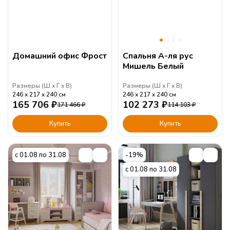
Домашний офис Фрост
Спальня А-ля рус
Мишель Белый
Размеры (
Ш
Г
В
)
Размеры (
Ш
Г
В
)
246
217
240
см
246
217
240
см
165 706
₽
102 273
₽
171 466
₽
114 103
₽
Купить
Купить
с 01.08 по 31.08
-19%
с 01.08 по 31.08