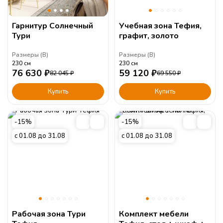
Гарнитур Солнечный
Учебная зона Тефия,
Тури
графит, золото
Размеры (
В
)
Размеры (
В
)
230
см
230
см
76 630
₽
59 120
₽
82 045
₽
69 550
₽
Купить
Купить
-15%
-15%
с 01.08 до 31.08
с 01.08 до 31.08
Рабочая зона Тури
Комплект мебели