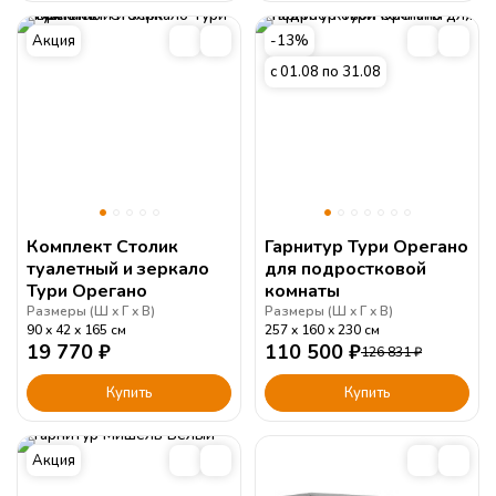
Акция
-13%
с 01.08 по 31.08
Комплект Столик
Гарнитур Тури Орегано
туалетный и зеркало
для подростковой
Тури Орегано
комнаты
Размеры (
Ш
Г
В
)
Размеры (
Ш
Г
В
)
90
42
165
см
257
160
230
см
19 770
₽
110 500
₽
126 831
₽
Купить
Купить
Акция