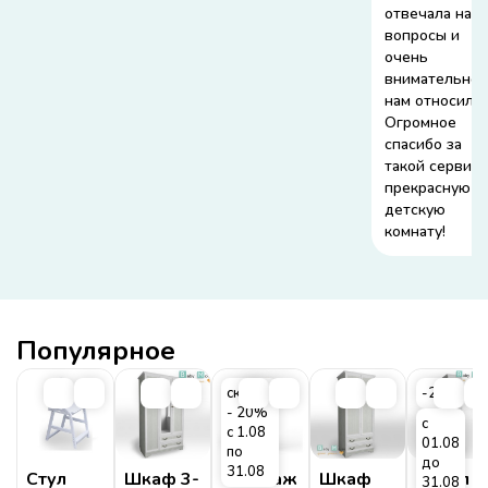
отвечала на в
вопросы и
очень
внимательно 
нам относилас
Огромное
спасибо за
такой сервис 
прекрасную
детскую
комнату!
Популярное
скидка
-20%
- 20%
с
с 1.08
01.08
по
до
31.08
Стул
Шкаф 3-
Стеллаж
Шкаф
Пенал
31.08