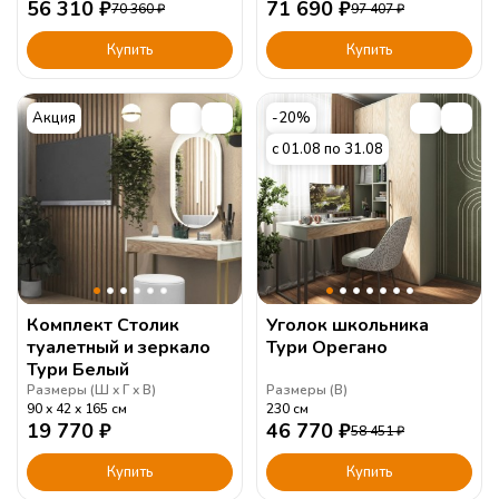
56 310
₽
71 690
₽
70 360
₽
97 407
₽
Купить
Купить
Акция
-20%
с 01.08 по 31.08
Комплект Столик
Уголок школьника
туалетный и зеркало
Тури Орегано
Тури Белый
Размеры (
Ш
Г
В
)
Размеры (
В
)
90
42
165
см
230
см
19 770
₽
46 770
₽
58 451
₽
Купить
Купить