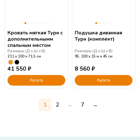
Кровать мягкая Тури с
Подушка диванная
дополнительнымм
Тури (комплект)
спальным местом
Размеры (
Д
Ш
В
)
Размеры (
Д
Ш
В
)
211
100
71,5
см
95, 100
15 м
45
см
41 550
₽
8 560
₽
Купить
Купить
1
2
7
→
...