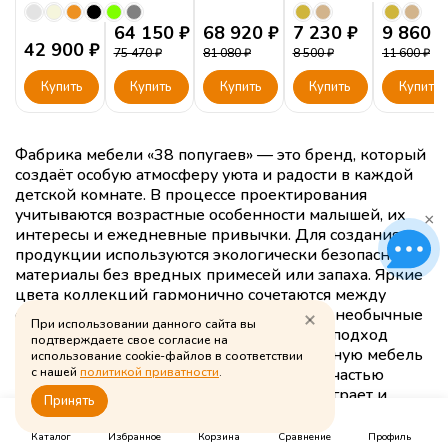
полка
64 150
₽
68 920
₽
7 230
₽
9 860
₽
42 900
₽
75 470
₽
81 080
₽
8 500
₽
11 600
₽
Купить
Купить
Купить
Купить
Купить
Фабрика мебели «38 попугаев» — это бренд, который
создаёт особую атмосферу уюта и радости в каждой
детской комнате. В процессе проектирования
учитываются возрастные особенности малышей, их
×
интересы и ежедневные привычки. Для создания
продукции используются экологически безопасные
материалы без вредных примесей или запаха. Яркие
цвета коллекций гармонично сочетаются между
собой и легко вписываются даже в самые необычные
При использовании данного сайта вы
интерьеры современных квартир. Такой подход
подтверждаете свое согласие на
позволяет выпускать не просто качественную мебель
использование cookie-файлов в соответствии
для детей — каждое изделие становится частью
с нашей
политикой приватности
.
пространства, где ребёнок развивается, играет и
Принять
0
0
0
учится новому.
Каталог
Избранное
Корзина
Сравнение
Профиль
Безопасность конструкций подтверждается