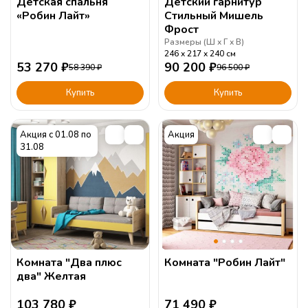
Детская спальня
Детский гарнитур
«Робин Лайт»
Стильный Мишель
Фрост
Размеры (
Ш
Г
В
)
246
217
240
см
53 270
₽
90 200
₽
58 390
₽
96 500
₽
Купить
Купить
Акция с 01.08 по
Акция
31.08
Комната "Два плюс
Комната "Робин Лайт"
два" Желтая
103 780
₽
71 490
₽