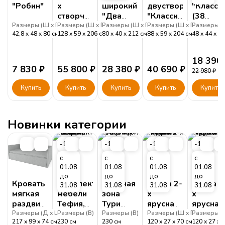
"Робин"
х
широкий
двустворчатый
"Класси
створчатый
"Два
"Классика"
(38
"Классика"
плюс
(38
Попугае
Размеры (
Ш
Г
Размеры (
В
)
Ш
Г
Размеры (
В
)
Ш
Г
Размеры (
В
)
Ш
Г
Размеры (
В
)
42,8
48
80
см
128
59
206
см
80
40
212
см
88
59
204
см
48
44
20
(38
Два"
Попугаев)
Попугаев)
(корпус
с
дуб
18 390
зеркалом
ирландский)
7 830
₽
55 800
₽
28 380
₽
40 690
₽
22 980
₽
Купить
Купить
Купить
Купить
Купить
Новинки категории
-15%
-15%
-15%
-15%
с
с
с
с
01.08
01.08
01.08
01.08
до
до
до
до
Кровать
Комплект
Рабочая
Полка 2-
Полка 3
31.08
31.08
31.08
31.08
мягкая
мебели
зона
х
х
раздвижная
Тефия,
Тури
ярусная
ярусная
Барселона
стол +
Тефия
Тури
Тури
Размеры (
Д
Ш
Размеры (
В
)
В
)
Размеры (
В
)
Размеры (
Ш
Г
Размеры (
В
)
217
99
74
см
230
см
230
см
120
27
70
см
120
27
1
шкаф +
Тефия
Тефия