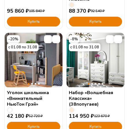
95 860
₽
88 370
₽
105 840
₽
92 540
₽
Купить
Купить
-20%
-8%
с 01.08 по 31.08
с 01.08 по 31.08
Уголок школьника
Набор «Волшебная
«Внимательный
Классика»
НьюТон Грэй»
(38попугаев)
42 180
₽
114 950
₽
52 720
₽
123 670
₽
Купить
Купить