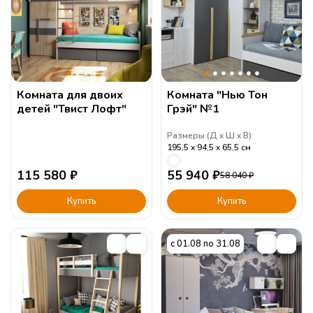
Комната для двоих
Комната "Нью Тон
детей "Твист Лофт"
Грэй" №1
Размеры (
Д
Ш
В
)
195,5
94,5
65,5
см
115 580
₽
55 940
₽
58 040
₽
Купить
Купить
с 01.08 по 31.08