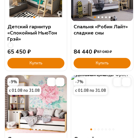
Детский гарнитур
Спальня «Робин Лайт»
«Спокойный НьюТон
сладкие сны
Грэй»
65 450
₽
84 440
₽
87 040
₽
Купить
Купить
-9%
-7%
с 01.08 по 31.08
с 01.08 по 31.08