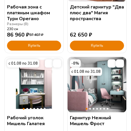
Рабочая зона с
Детский гарнитур "Два
платяным шкафом
плюс два" Магия
Тури Орегано
пространства
Размеры (
В
)
230
см
86 960
₽
62 650
₽
97 407
₽
Купить
Купить
с 01.08 по 31.08
-8%
с 01.08 по 31.08
Рабочий уголок
Гарнитур Нежный
Мишель Галатея
Мишель Фрост