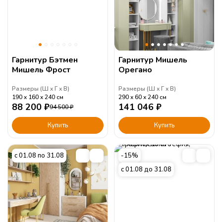
Гарнитур Бэтмен
Гарнитур Мишель
Мишель Фрост
Орегано
Размеры (
Ш
Г
В
)
Размеры (
Ш
Г
В
)
190
160
240
см
290
60
240
см
88 200
₽
141 046
₽
94 500
₽
Купить
Купить
с 01.08 по 31.08
-15%
с 01.08 до 31.08