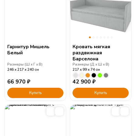
Гарнитур Мишель
Кровать мягкая
Белый
раздвижная
Барселона
Размеры (
Ш
Г
В
)
Размеры (
Д
Ш
В
)
246
217
240
см
217
99
74
см
66 970
₽
42 900
₽
Купить
Купить