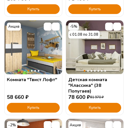
Купить
Купить
Акция
-5%
с 01.08 по 31.08
Комната "Твист Лофт"
Детская комната
"Классика" (38
Попугаев)
58 660
₽
78 600
₽
81 970
₽
Купить
Купить
-2%
Акция