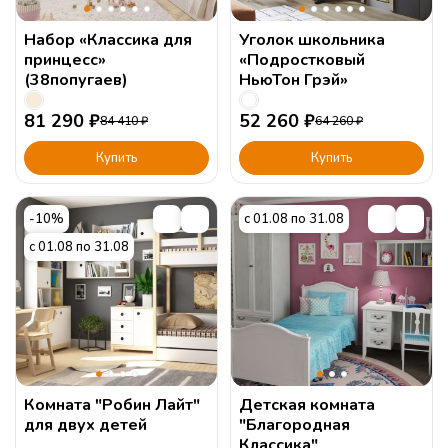
Набор «Классика для
Уголок школьника
принцесс»
«Подростковый
(38попугаев)
НьюТон Грэй»
81 290
₽
52 260
₽
84 410
₽
64 260
₽
Купить
Купить
-10%
с 01.08 по 31.08
с 01.08 по 31.08
Комната "Робин Лайт"
Детская комната
для двух детей
"Благородная
Классика"