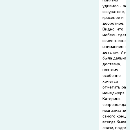
приятно
удивило - все
аккуратное,
красивое и
добротное.
Видно, что
мебель сдела
качественно и
вниманием к
деталям. У на
была дальняя
доставка,
поэтому
особенно
хочется
отметить раб
менеджера.
Катерина
сопровождал
наш заказ до
самого конца,
всегда была н
связи, подроб