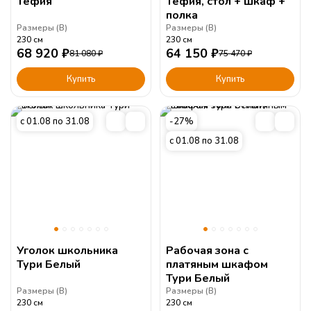
Тефия
Тефия, стол + шкаф +
полка
Размеры (
В
)
Размеры (
В
)
230
см
230
см
68 920
₽
64 150
₽
81 080
₽
75 470
₽
Купить
Купить
с 01.08 по 31.08
-27%
с 01.08 по 31.08
Уголок школьника
Рабочая зона с
Тури Белый
платяным шкафом
Тури Белый
Размеры (
В
)
Размеры (
В
)
230
см
230
см