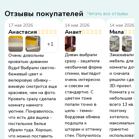
Отзывы покупателей
Читать все отзывы
17 мая 2026
14 мая 2026
14 мая 2026
Анастасия
Анаит
Мила
+1
Диван выбрали
Заказывали
Очень довольны
сразу - зацепила
мебель для
кроватью-диваном
необычная форма
комнаты дочк
Вуди! Выбрали светло-
спинки, выглядит
и сначала
бежевый цвет и
очень интересно
решили сдела
велюровую обивку -
и совсем не
3D-проект.
вживую смотрится еще
стандартно. С
Комната у нас
красивее, чем на фото.
цветом тоже
небольшая -
Кровать сразу сделала
попали точно в
всего 13 кв. м,
комнату намного
цель - темно-
поэтому
уютнее. Понравилось,
бордовая обивка
хотелось
что есть два ящика -
подошла к
максимально
постельное белье
шторам и оттенку
грамотно
убрали туда. Хорошо,
стен. Получилось
использовать
что можно поставить