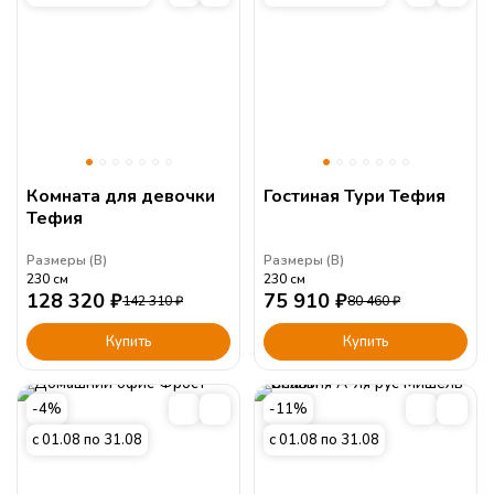
Комната для девочки
Гостиная Тури Тефия
Тефия
Размеры (
В
)
Размеры (
В
)
230
см
230
см
128 320
₽
75 910
₽
142 310
₽
80 460
₽
Купить
Купить
-4%
-11%
с 01.08 по 31.08
с 01.08 по 31.08