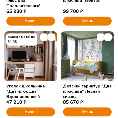
плюс два"
плюс два" Ментол
Положительный
65 980
₽
99 700
₽
Купить
Купить
Акция с 01.08 по
31.08
Уголок школьника
Детский гарнитур "Два
"Два плюс два"
плюс два" Лесная
Вдохновленный
сказка
47 210
₽
85 670
₽
Купить
Купить