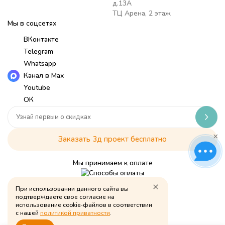
д.13А
ТЦ Арена, 2 этаж
Мы в соцсетях
ВКонтакте
Telegram
Whatsapp
Канал в Max
Youtube
ОК
×
Заказать 3д проект бесплатно
Мы принимаем к оплате
При использовании данного сайта вы
Политика обработки персональных данных
подтверждаете свое согласие на
использование cookie-файлов в соответствии
© Babymouse, 2026
с нашей
политикой приватности
.