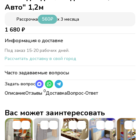
Авто" 1,2м
560
₽
x 3 месяца
Рассрочка
1 680
₽
Информация о доставке
Под заказ 15-20 рабочих дней.
Рассчитать доставку в свой город
Часто задаваемые вопросы
Задать вопрос
0
Описание
Отзывы
Доставка
Вопрос-Ответ
Характеристики
Коллекция
Фанки Кидз
Страна
Россия
Вас может заинтересовать
Коллекция
Фанки Кидз
Страна
Россия
Длина
светодиодная лента 1,2м/
сетевой провод 2м
Длина
светодиодная лента 1,2м/сетевой
провод 2м