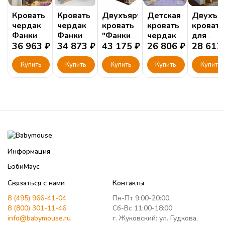
Светодиодная подсветка "Фанки Авто" 1,2м
Кровать
Кровать
Двухъярусная
Детская
Двухъя
чердак
чердак
кровать
кровать
кровать
Фанки
Фанки
"Фанки
чердак с
для
Кидз 15
36 963
₽
Кидз 4/1
34 873
₽
Кидз 16"
43 175
₽
рабочей
26 806
₽
мальчик
28 617
СВ с
зоной
"Фанки
Cогласен с
условиями
обработки персональных данных
рабочей
Купить
Купить
Купить
"Фанки
Купить
Кидз-20
Купить
зоной
Кидз-10"
(Азбука
Мебели)
Информация
БэбиМаус
Связаться с нами
Контакты
8 (495) 966-41-04
Пн-Пт 9:00-20:00
8 (800) 301-11-46
Сб-Вс 11:00-18:00
info@babymouse.ru
г. Жуковский: ул. Гудкова,