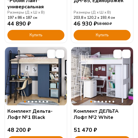
"Робин Лайт"
ДН-85, Единорожек
универсальная
Размеры (
Д
Ш
В
)
Размеры (
Д
Ш
В
)
197
86
187
см
203,8
120,2
193,4
см
44 890
₽
46 930
₽
58 660
₽
Купить
Купить
Комплект Дельта-
Комплект ДЕЛЬТА
Лофт №1 Black
Лофт №2 White
48 200
₽
51 470
₽