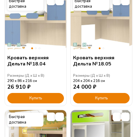
Быстрая
Быстрая
доставка
доставка
Кровать верхняя
Кровать верхняя
Дельта №18.04
Дельта №18.05
Размеры (
Д
Ш
В
)
Размеры (
Д
Ш
В
)
290
86
216
см
204
204
216
см
26 910
₽
24 000
₽
Купить
Купить
Быстрая
доставка