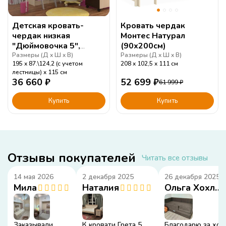
Детская кровать-
Кровать чердак
чердак низкая
Монтес Натурал
"Дюймовочка 5",
(90x200см)
комплектация №2
Размеры (
Д
Ш
В
)
Размеры (
Д
Ш
В
)
195
87.\124,2 (с учетом
208
102,5
111
см
лестницы)
115
см
36 660
₽
52 699
₽
61 999
₽
Купить
Купить
Отзывы покупателей
Читать все отзывы
14 мая 2026
2 декабря 2025
26 декабря 2025
Мила
Наталия
Ольга Хохлова
Заказывали
К кровати Грета 5
Благодарю за хо