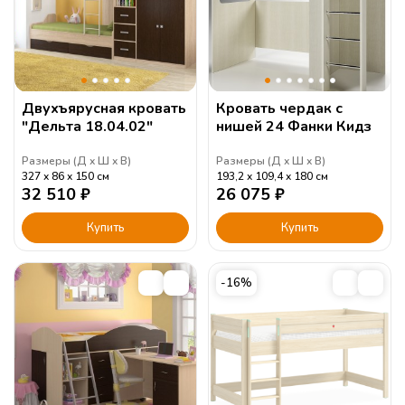
Двухъярусная кровать
Кровать чердак с
"Дельта 18.04.02"
нишей 24 Фанки Кидз
Размеры (
Д
Ш
В
)
Размеры (
Д
Ш
В
)
327
86
150
см
193,2
109,4
180
см
32 510
₽
26 075
₽
Купить
Купить
-16%