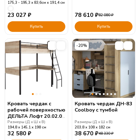
175,3 - 195,3
83,6см
191,4
см
23 027
₽
78 610
₽
82 080
₽
Купить
Купить
-20%
Кровать чердак с
Кровать чердак ДН-83
рабочей поверхностью
Coolboy с тумбой
ДЕЛЬТА Лофт 20.02.01
Irish
Размеры (
Д
Ш
В
)
Размеры (
Д
Ш
В
)
194,8
145,1
198
см
203,8
108
182
см
32 580
₽
38 670
₽
48 330
₽