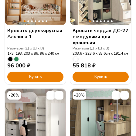
Кровать двухъярусная
Кровать чердак ДС-27
Альпина 1
с модулями для
хранения
Размеры (
Д
Ш
В
)
Размеры (
Д
Ш
В
)
173; 193; 203
86; 96
240
см
203,6 - 223,6
83,6см
191,4
см
96 000
₽
55 818
₽
Купить
Купить
-20%
-20%