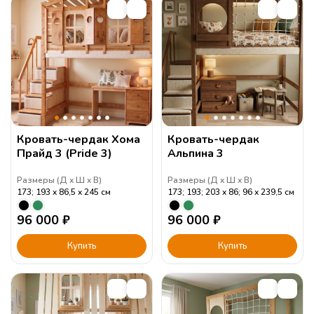
Кровать-чердак Хома
Кровать-чердак
Прайд 3 (Pride 3)
Альпина 3
Размеры (
Д
Ш
В
)
Размеры (
Д
Ш
В
)
173; 193
86,5
245
см
173; 193; 203
86; 96
239,5
см
96 000
₽
96 000
₽
Купить
Купить