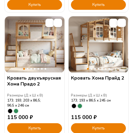
Купить
Купить
Кровать двухъярусная
Кровать Хома Прайд 2
Хома Прадо 2
Размеры (
Д
Ш
В
)
Размеры (
Д
Ш
В
)
173; 193; 203
86,5;
173; 193
86,5
245
см
96,5
246
см
115 000
₽
115 000
₽
Купить
Купить