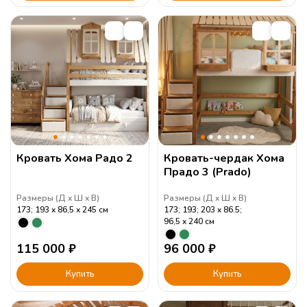
Кровать Хома Радо 2
Кровать-чердак Хома
Прадо 3 (Prado)
Размеры (
Д
Ш
В
)
Размеры (
Д
Ш
В
)
173; 193
86,5
245
см
173; 193; 203
86.5;
96,5
240
см
115 000
₽
96 000
₽
Купить
Купить