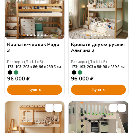
Кровать-чердак Радо
Кровать двухъярусная
3
Альпина 2
Размеры (
Д
Ш
В
)
Размеры (
Д
Ш
В
)
173; 193; 203
86; 96
239,5
см
173; 193; 203
86; 96
239,5
см
96 000
₽
96 000
₽
Купить
Купить