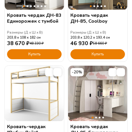
Кровать чердак ДН-83
Кровать чердак
Единорожек с тумбой
ДН-85, Coolboy
Размеры (
Д
Ш
В
)
Размеры (
Д
Ш
В
)
203,8
108
182
см
203,8
120,2
193,4
см
38 670
₽
46 930
₽
48 330
₽
58 660
₽
Купить
Купить
-20%
Кровать-чердак
Кровать чердак