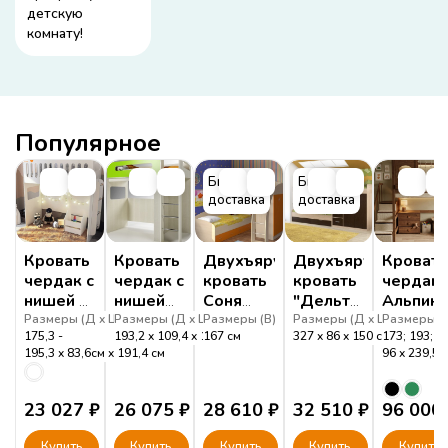
детскую
комнату!
Популярное
Быстрая
Быстрая
доставка
доставка
Кровать
Кровать
Двухъярусная
Двухъярусная
Кровать
чердак с
чердак с
кровать
кровать
чердак
нишей и
нишей
Соня
"Дельта
Альпина
высоким
24
1+2
18.04.02"
3
Размеры (
Д
Ш
Размеры (
В
)
Д
Ш
Размеры (
В
)
В
)
Размеры (
Д
Ш
Размеры (
В
)
175,3 -
193,2
109,4
180
167
см
см
327
86
150
см
173; 193; 2
бортиком
Фанки
195,3
83,6см
191,4
см
96
239,5
ДС-27
Кидз
23 027
₽
26 075
₽
28 610
₽
32 510
₽
96 000
Купить
Купить
Купить
Купить
Купить