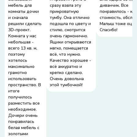
мебель для
сразу взяла эту
диванчик. Все
комнаты дочки
прикроватную
понравилось - кач
и сначала
тумбу. Она отлично
стоимость, обслу
решили сделать
подошла по цвету и
Малыш тоже оцени
3D-проект.
стилю, смотрится
Спасибо!
Комната у нас
очень гармонично.
небольшая -
Ящики открываются
всего 13 кв. м,
мягко, помещается
поэтому
всё, что нужно.
хотелось
Качество хорошее -
максимально
всё аккуратно и
грамотно
крепко сделано.
использовать
Очень довольна
пространство. В
этой тумбочкой!
итоге
получилось
разместить все
необходимое.
Дочери очень
понравилась
белая мебель с
золотыми