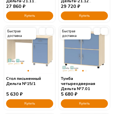
Дельта-21.11
Дельта-21.12
190х90см.
27 860
₽
190х90см.
29 720
₽
Купить
Купить
Быстрая
Быстрая
доставка
доставка
Стол письменный
Тумба
Дельта №15/1
четырехдверная
Дельта №7.01
5 630
₽
5 680
₽
Купить
Купить