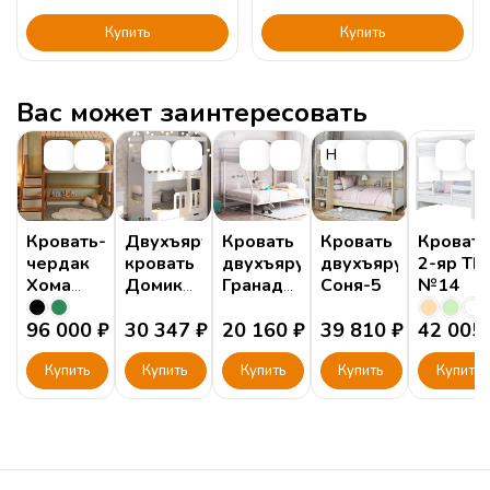
Купить
Купить
Вас может заинтересовать
НОВИНКА
Кровать-
Двухъярусная
Кровать
Кровать
Кровать
чердак
кровать
двухъярусная
двухъярусная
2-яр ТК
Хома
Домик
Гранада
Соня-5
№14
Прадо 3
Сказка
2 140
(Prado)
96 000
₽
ДС-17/1
30 347
₽
20 160
₽
39 810
₽
42 005
Купить
Купить
Купить
Купить
Купить