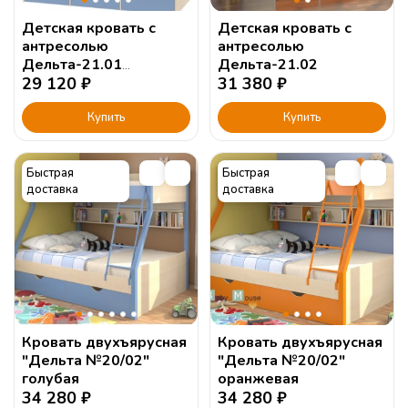
Детская кровать с
Детская кровать с
антресолью
антресолью
Дельта-21.01
Дельта-21.02
120х190см.
29 120
₽
31 380
₽
Купить
Купить
Быстрая
Быстрая
доставка
доставка
Кровать двухъярусная
Кровать двухъярусная
"Дельта №20/02"
"Дельта №20/02"
голубая
оранжевая
34 280
₽
34 280
₽