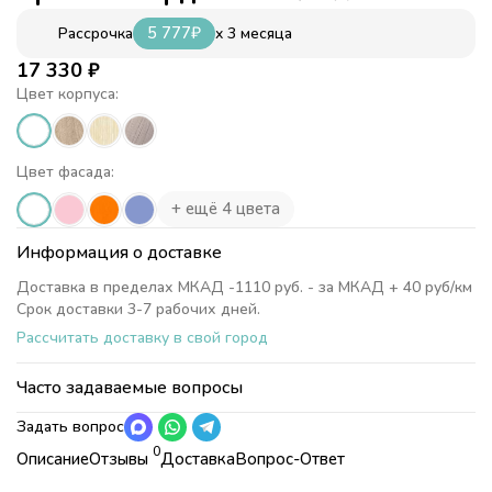
5 777
₽
x 3 месяца
Рассрочка
17 330
₽
Цвет корпуса:
Цвет фасада:
+ ещё 4 цвета
Информация о доставке
Доставка в пределах МКАД -1110 руб. - за МКАД + 40 руб/км
Срок доставки 3-7 рабочих дней.
Рассчитать доставку в свой город
Часто задаваемые вопросы
Задать вопрос
0
Описание
Отзывы
Доставка
Вопрос-Ответ
Характеристики
Коллекция
Соня