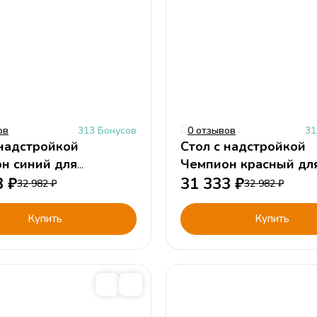
ов
313 Бонусов
0 отзывов
31
 надстройкой
Стол с надстройкой
 для
Чемпион красный для
ка
3
₽
мальчика
31 333
₽
32 982
₽
32 982
₽
Купить
Купить