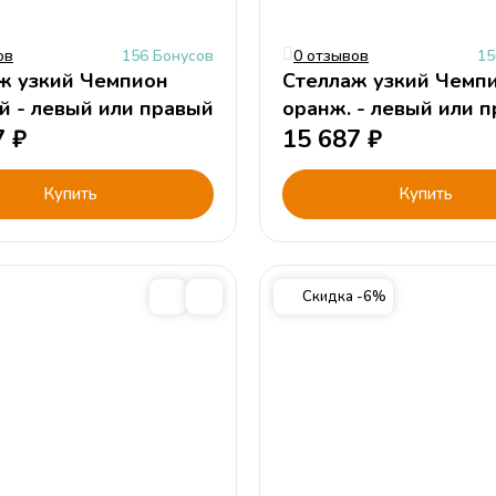
ов
156 Бонусов
0 отзывов
15
ж узкий Чемпион
Стеллаж узкий Чемп
й - левый или правый
оранж. - левый или 
7
₽
15 687
₽
Купить
Купить
Скидка -6%