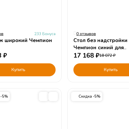
ов
233 Бонуса
0 отзывов
ж широкий Чемпион
Стол без надстройки
Чемпион синий для
3
₽
мальчика
17 168
₽
18 072
₽
Купить
Купить
 -5%
Скидка -5%