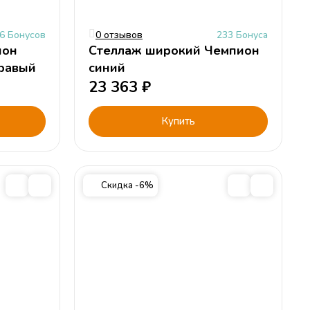
6 Бонусов
0 отзывов
233 Бонуса
ион
Стеллаж широкий Чемпион
правый
синий
23 363
₽
Купить
Скидка -6%