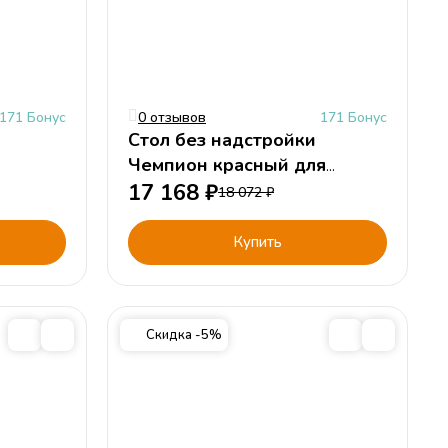
171 Бонус
0 отзывов
171 Бонус
Стол без надстройки
Чемпион красный для
мальчика
17 168
₽
18 072
₽
Купить
Скидка -5%