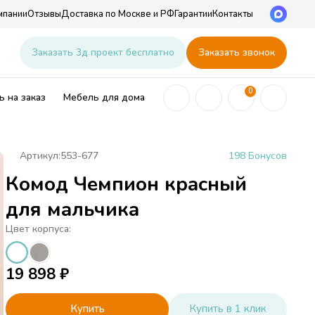
мпании
Отзывы
Доставка по Москве и РФ
Гарантии
Контакты
u
Заказать 3д проект бесплатно
Заказать звонок
0
 на заказ
Мебель для дома
Артикул:
553-677
198 Бонусов
Комод Чемпион красный
ей
для мальчика
Цвет корпуса:
19 898
₽
Купить
Купить в 1 клик