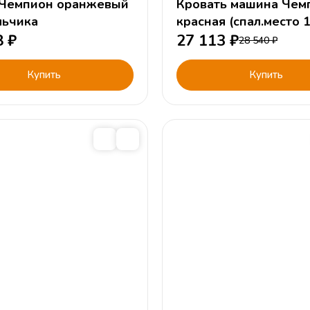
ион оранжевый
Кровать машина Чем
льчика
красная (спал.место 
8
₽
или 160х90см)
27 113
₽
28 540
₽
Купить
Купить