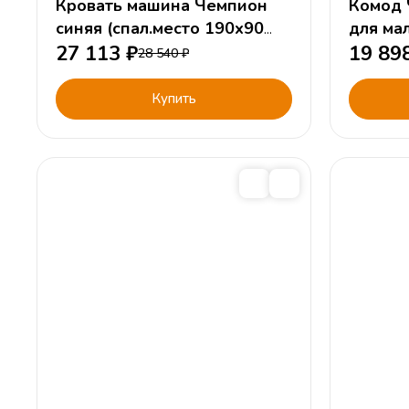
Кровать машина Чемпион
Комод Чемп
синяя (спал.место 190х90
для ма
или 160х90см)
27 113
₽
19 89
28 540
₽
Купить