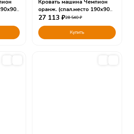
пион
Кровать машина Чемпион
190х90
оранж. (спал.место 190х90
или 160х90см)
27 113
₽
28 540
₽
Купить