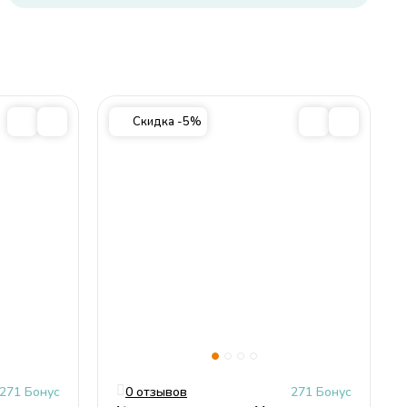
 с
е
ия
rd
е
й
Скидка -5%
а
см
271 Бонус
0 отзывов
271 Бонус