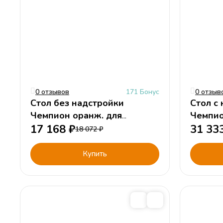
0 отзывов
171 Бонус
0 отзыв
Стол без надстройки
Стол с
Чемпион оранж. для
Чемпион синий
мальчика
17 168
₽
мальчи
31 33
18 072
₽
Купить