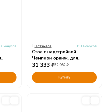
3 Бонусов
0 отзывов
313 Бонусов
Стол с надстройкой
Чемпион оранж. для
мальчика
31 333
₽
32 982
₽
Купить