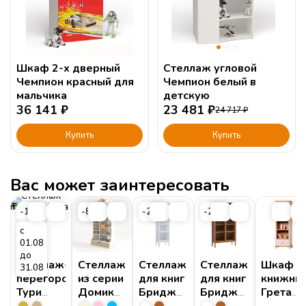
Шкаф 2-х дверный
Стеллаж угловой
Чемпион красный для
Чемпион белый в
мальчика
детскую
36 141
₽
23 481
₽
24 717
₽
Купить
Купить
Вас может заинтересовать
-15%
-8%
-25%
-25%
с
01.08
до
Стеллаж-
Стеллаж
Стеллаж
Стеллаж
Шкаф
31.08
перегородка
из серии
для книг
для книг
книжны
Тури
Домик
Бридж
Бридж
Грета