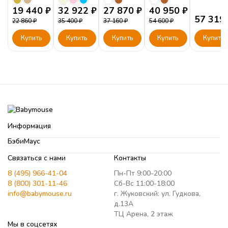
Тефия
белый
узкий
широкий
№2-
19 440
₽
32 922
₽
27 870
₽
40 950
₽
140/180
57 319
22 860
₽
35 400
₽
37 160
₽
54 600
₽
Купить
Купить
Купить
Купить
Купить
Информация
БэбиМаус
Связаться с нами
Контакты
8 (495) 966-41-04
Пн-Пт 9:00-20:00
8 (800) 301-11-46
Сб-Вс 11:00-18:00
info@babymouse.ru
г. Жуковский: ул. Гудкова,
д.13А
ТЦ Арена, 2 этаж
Мы в соцсетях