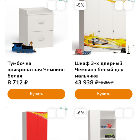
-5%
Тумбочка
Шкаф 3-х дверный
прикроватная Чемпион
Чемпион белый для
белая
мальчика
8 712
₽
43 938
₽
46 250
₽
Купить
Купить
-6%