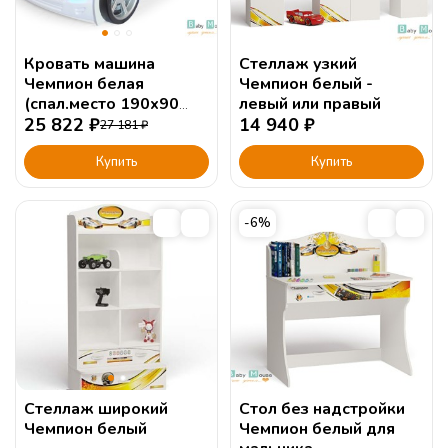
Кровать машина
Стеллаж узкий
Чемпион белая
Чемпион белый -
(спал.место 190х90
левый или правый
или 160х90см)
25 822
₽
14 940
₽
27 181
₽
Купить
Купить
-6%
Стеллаж широкий
Стол без надстройки
Чемпион белый
Чемпион белый для