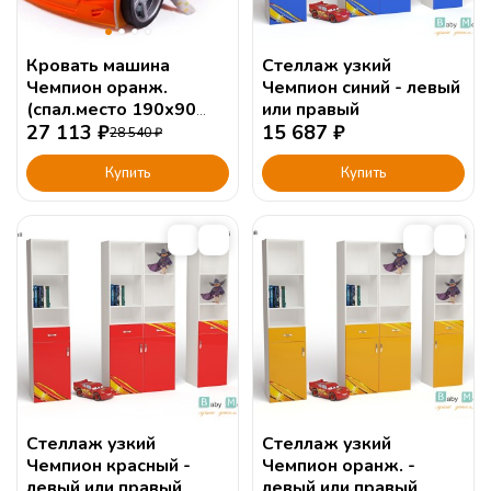
Кровать машина
Стеллаж узкий
Чемпион оранж.
Чемпион синий - левый
(спал.место 190х90
или правый
или 160х90см)
27 113
₽
15 687
₽
28 540
₽
Купить
Купить
Стеллаж узкий
Стеллаж узкий
Чемпион красный -
Чемпион оранж. -
левый или правый
левый или правый