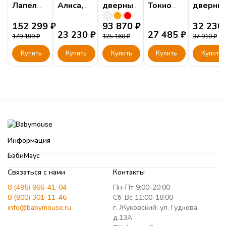
Лапел
Алиса,
дверный
Токио
дверны
(Lapel)
штанга и
Бридж с
платяной
Либерт
152 299
₽
полки,
зеркалом
93 870
₽
Беж Ш3
32 230
23 230
₽
27 485
₽
серый
179 199
₽
125 160
₽
37 910
₽
шелк
Купить
Купить
Купить
Купить
Купить
Информация
БэбиМаус
Связаться с нами
Контакты
8 (495) 966-41-04
Пн-Пт 9:00-20:00
8 (800) 301-11-46
Сб-Вс 11:00-18:00
info@babymouse.ru
г. Жуковский: ул. Гудкова,
д.13А