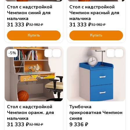
Стол с надстройкой
Стол с надстройкой
Чемпион синий для
Чемпион красный для
мальчика
мальчика
31 333
₽
31 333
₽
32 982
₽
32 982
₽
Купить
Купить
-5%
Стол с надстройкой
Тумбочка
Чемпион оранж. для
прикроватная Чемпион
мальчика
синяя
31 333
₽
9 336
₽
32 982
₽