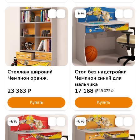
-6%
Стеллаж широкий
Стол без надстройки
Чемпион оранж.
Чемпион синий для
мальчика
23 363
₽
17 168
₽
18 072
₽
Купить
Купить
-6%
-6%