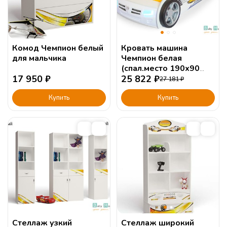
Комод Чемпион белый
Кровать машина
для мальчика
Чемпион белая
(спал.место 190х90
17 950
₽
или 160х90см)
25 822
₽
27 181
₽
Купить
Купить
Стеллаж узкий
Стеллаж широкий