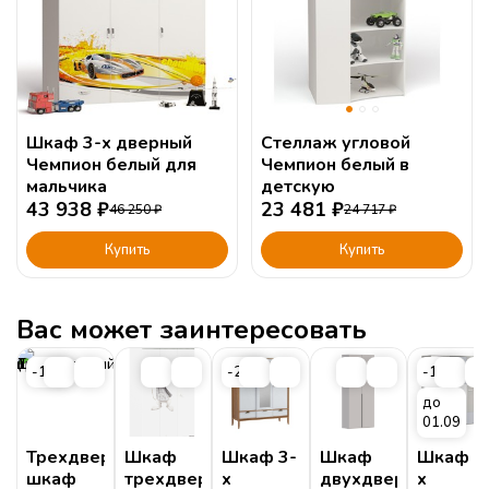
Шкаф 3-х дверный
Стеллаж угловой
Чемпион белый для
Чемпион белый в
мальчика
детскую
43 938
₽
23 481
₽
46 250
₽
24 717
₽
Купить
Купить
Вас может заинтересовать
-16%
-25%
-15%
до
01.09
Трехдверный
Шкаф
Шкаф 3-
Шкаф
Шкаф 3
шкаф
трехдверный
х
двухдверный
х