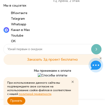
ТЦ Арена, 2 этаж
Мы в соцсетях
ВКонтакте
Telegram
Whatsapp
Канал в Max
Youtube
ОК
×
Заказать 3д проект бесплатно
Мы принимаем к оплате
При использовании данного сайта вы
Политика обработки персональных данных
подтверждаете свое согласие на
использование cookie-файлов в соответствии
© Babymouse, 2026
с нашей
политикой приватности
.
Принять
0
0
0