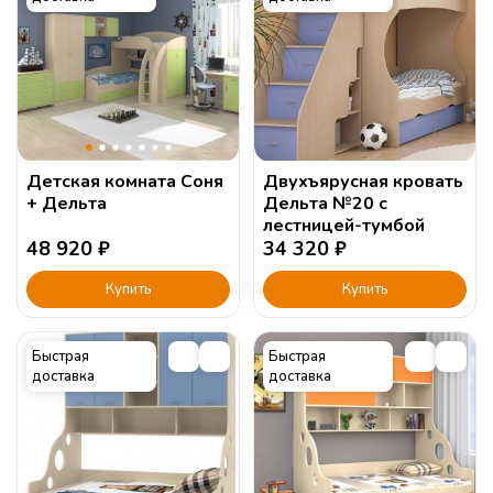
Детская комната Соня
Двухъярусная кровать
+ Дельта
Дельта №20 с
лестницей-тумбой
48 920
₽
34 320
₽
Купить
Купить
Быстрая
Быстрая
доставка
доставка