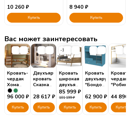
10 260
₽
8 940
₽
Купить
Купить
Вас может заинтересовать
-16%
Кровать-
Двухъярусная
Кровать
Кровать
Кровать
чердак
кровать
широкая
двухъярусная
чердак
Хома
Сказка
двухъярусная
"Бондо"
"Робин
Прадо 3
ДС-20
Мокко
170х80
Лайт"
85 999
₽
(Prado)
96 000
₽
белая
28 617
₽
(Mocha)
см
62 900
₽
универс
44 890
101 199
₽
Купить
Купить
Купить
Купить
Купить