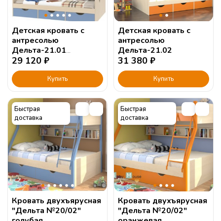
Детская кровать с
Детская кровать с
антресолью
антресолью
Дельта-21.01
Дельта-21.02
120х190см.
29 120
₽
31 380
₽
Купить
Купить
Быстрая
Быстрая
доставка
доставка
Кровать двухъярусная
Кровать двухъярусная
"Дельта №20/02"
"Дельта №20/02"
голубая
оранжевая