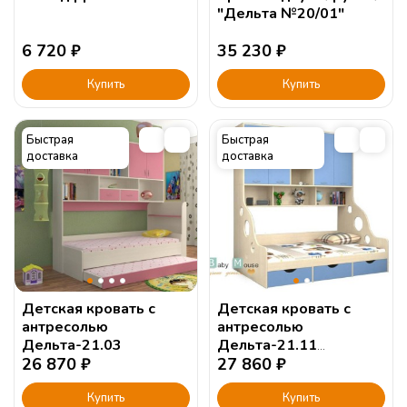
"Дельта №20/01"
6 720
₽
35 230
₽
Купить
Купить
Быстрая
Быстрая
доставка
доставка
Детская кровать с
Детская кровать с
антресолью
антресолью
Дельта-21.03
Дельта-21.11
26 870
₽
190х90см.
27 860
₽
Купить
Купить