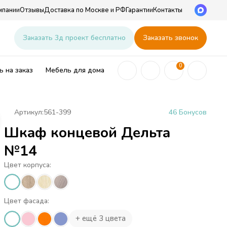
мпании
Отзывы
Доставка по Москве и РФ
Гарантии
Контакты
u
Заказать 3д проект бесплатно
Заказать звонок
0
 на заказ
Мебель для дома
Артикул:
561-399
46 Бонусов
Шкаф концевой Дельта
ей
№14
Цвет корпуса:
Цвет фасада:
+ ещё 3 цвета