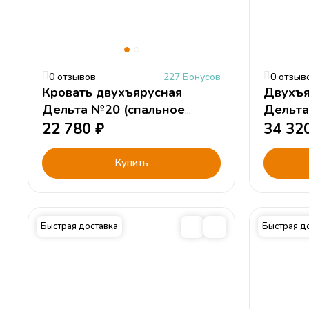
0 отзывов
227 Бонусов
0 отзыв
Кровать двухъярусная
Двухъя
Дельта №20 (спальное
Дельта
место 190х80)
22 780
₽
тумбой
34 32
Купить
Быстрая доставка
Быстрая д