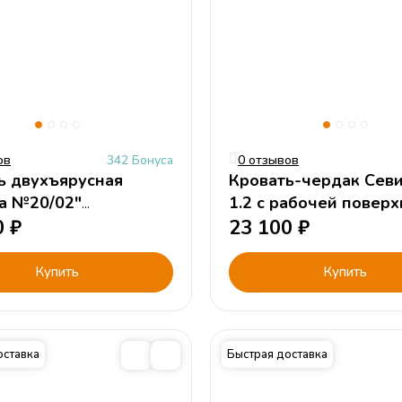
ов
342 Бонуса
0 отзывов
ь двухъярусная
Кровать-чердак Севи
а №20/02"
1.2 с рабочей повер
вая
0
₽
23 100
₽
Купить
Купить
оставка
Быстрая доставка