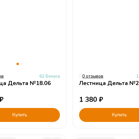
ов
62 Бонуса
0 отзывов
1
ца Дельта №18.06
Лестница Дельта №2
₽
1 380
₽
Купить
Купить