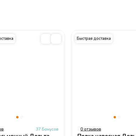
Глубина
43 
Материал
Фурнитура пр-ва: Россия, Турци
Германия, ЛДСП 16 мм Кромка ПВХ
мм и 0,4 
оставка
Быстрая доставка
списка выше).
ов
37 Бонусов
0 отзывов