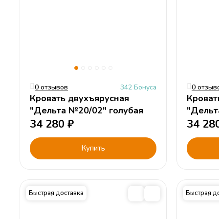
0 отзывов
342 Бонуса
0 отзыв
Кровать двухъярусная
Кроват
"Дельта №20/02" голубая
"Дельт
34 280
₽
оранже
34 28
Купить
Быстрая доставка
Быстрая д