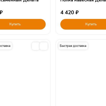
исьменный Дельта
Полка навесная Дел
₽
4 420
₽
Купить
Купить
оставка
Быстрая доставка