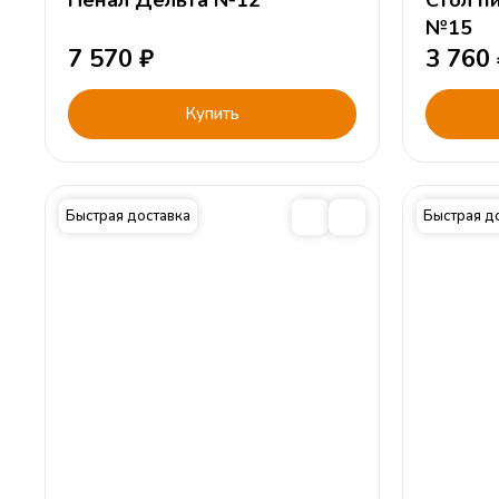
Пенал Дельта №12
Стол п
№15
7 570
₽
3 760
Купить
Быстрая доставка
Быстрая д