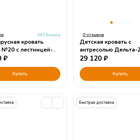
ов
343 Бонуса
0 отзывов
русная кровать
Детская кровать с
 №20 с лестницей-
антресолью Дельта-2
0
₽
120х190см.
29 120
₽
Купить
Купить
оставка
Быстрая доставка