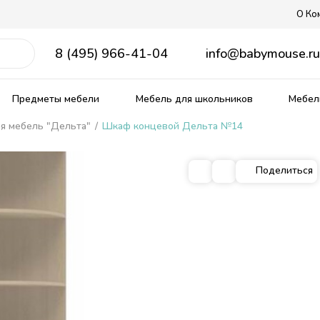
О Ко
8 (495) 966-41-04
info@babymouse.r
Предметы мебели
Мебель для школьников
Мебель
я мебель "Дельта"
/
Шкаф концевой Дельта №14
Поделиться
ягкие кровати
рожденных
ердаки
е столы
Распродажа мебели
Прованс
Кровати из массива
Столы и стулья для малыш
Матрасы, текстиль
кие
омики
Тематические
Детские диваны
Ящики для игрушек
ные
ым спальным местом
 столики
Комплекты детской мебели
овати
бель
Комнаты из массива