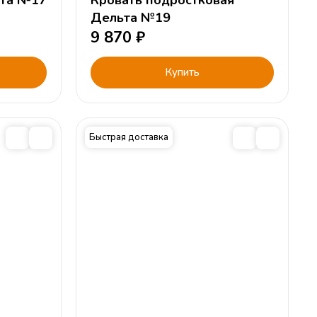
ьта №17
Кровать подростковая
Дельта №19
9 870
₽
Купить
Быстрая доставка