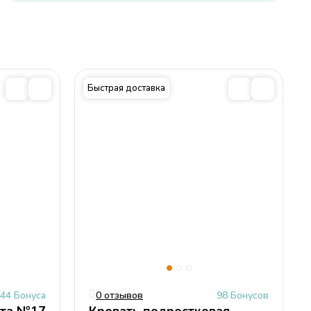
см
я,
 2
мм
Быстрая доставка
44 Бонуса
0 отзывов
98 Бонусов