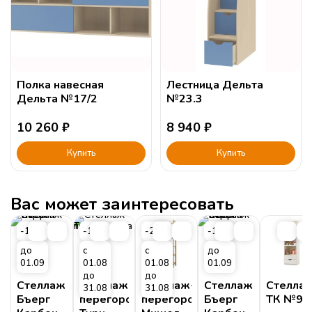
Полка навесная
Лестница Дельта
Дельта №17/2
№23.3
10 260
₽
8 940
₽
Купить
Купить
Вас может заинтересовать
-15%
-15%
-20%
-15%
до
с
с
до
01.09
01.08
01.08
01.09
до
до
Стеллаж
Стеллаж-
Стеллаж-
Стеллаж
Стелла
31.08
31.08
Бъерг
перегородка
перегородка
Бъерг
ТК №9