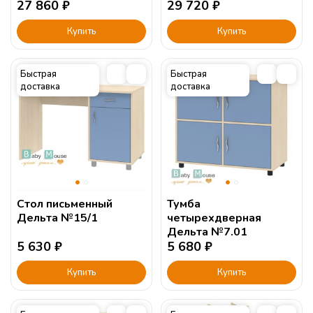
190х90см.
27 860
₽
190х90см.
29 720
₽
Купить
Купить
Быстрая
Быстрая
доставка
доставка
Стол письменный
Тумба
Дельта №15/1
четырехдверная
Дельта №7.01
5 630
₽
5 680
₽
Купить
Купить