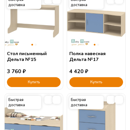
доставка
доставка
Стеллаж в детскую комнату
Открытый стеллаж для дет
Сборка:
Стол письменный
Полка навесная
Дельта №15
Дельта №17
3 760
₽
4 420
₽
Купить
Купить
Быстрая
Быстрая
доставка
доставка