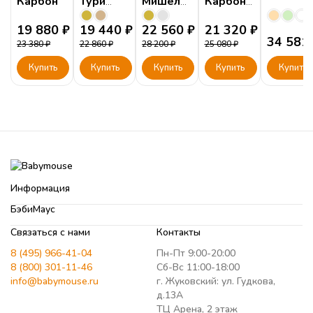
Карбон
Тури
Мишель
Карбон
Тефия
Галатея
беж
19 880
₽
19 440
₽
22 560
₽
21 320
₽
34 581
23 380
₽
22 860
₽
28 200
₽
25 080
₽
Купить
Купить
Купить
Купить
Купить
Информация
БэбиМаус
Связаться с нами
Контакты
8 (495) 966-41-04
Пн-Пт 9:00-20:00
8 (800) 301-11-46
Сб-Вс 11:00-18:00
info@babymouse.ru
г. Жуковский: ул. Гудкова,
д.13А
ТЦ Арена, 2 этаж