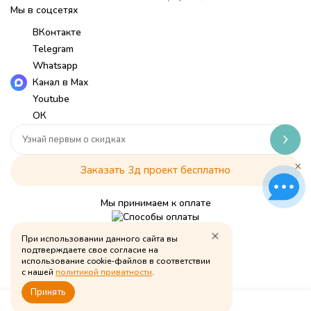
Мы в соцсетях
ВКонтакте
Telegram
Whatsapp
Канал в Max
Youtube
ОК
×
Заказать 3д проект бесплатно
Мы принимаем к оплате
При использовании данного сайта вы
Политика обработки персональных данных
подтверждаете свое согласие на
использование cookie-файлов в соответствии
© Babymouse, 2026
с нашей
политикой приватности
.
Принять
0
0
0