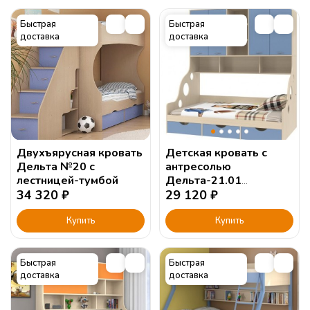
Быстрая
Быстрая
доставка
доставка
Двухъярусная кровать
Детская кровать с
Дельта №20 с
антресолью
лестницей-тумбой
Дельта-21.01
34 320
₽
120х190см.
29 120
₽
Купить
Купить
Быстрая
Быстрая
доставка
доставка